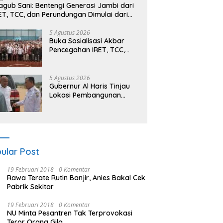
gub Sani: Bentengi Generasi Jambi dari
ET, TCC, dan Perundungan Dimulai dari
kolah
5 Agustus 2026
Buka Sosialisasi Akbar
Pencegahan IRET, TCC,
Perundungan, dan Bahaya
Narkoba di Bungo,
Gubernur Al Haris: “Kalau
5 Agustus 2026
anak-anakku bisa jaga
Gubernur Al Haris Tinjau
diri, 60% masa depan
Lokasi Pembangunan
sudah ada di tangan”
Sekolah Rakyat dan
Lokasi Pembangunan BTN
Bungo Green City
ular Post
19 Februari 2018
0 Komentar
Rawa Terate Rutin Banjir, Anies Bakal Cek
Pabrik Sekitar
19 Februari 2018
0 Komentar
NU Minta Pesantren Tak Terprovokasi
Teror Orang Gila