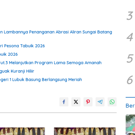
3
4
an Lambannya Penanganan Abrasi Aliran Sungai Batang
ri Pesona Tabuik 2026
5
buik 2026
 Urut.3 Melanjutkan Program Lama Semoga Amanah
ak Kuranji Hiliir
6
BNegeri 1 Lubuk Basung Berlangsung Meriah
Ber