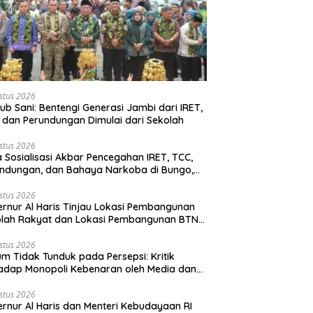
stus 2026
b Sani: Bentengi Generasi Jambi dari IRET,
 dan Perundungan Dimulai dari Sekolah
stus 2026
 Sosialisasi Akbar Pencegahan IRET, TCC,
ndungan, dan Bahaya Narkoba di Bungo,
rnur Al Haris: “Kalau anak-anakku bisa
 diri, 60% masa depan sudah ada di
stus 2026
rnur Al Haris Tinjau Lokasi Pembangunan
gan”
olah Rakyat dan Lokasi Pembangunan BTN
o Green City
stus 2026
m Tidak Tunduk pada Persepsi: Kritik
adap Monopoli Kebenaran oleh Media dan
vis
stus 2026
rnur Al Haris dan Menteri Kebudayaan RI