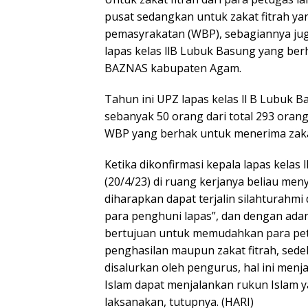
pusat sedangkan untuk zakat fitrah ya
pemasyrakatan (WBP), sebagiannya ju
lapas kelas llB Lubuk Basung yang be
BAZNAS kabupaten Agam.
Tahun ini UPZ lapas kelas ll B Lubuk
sebanyak 50 orang dari total 293 oran
WBP yang berhak untuk menerima zak
Ketika dikonfirmasi kepala lapas kelas 
(20/4/23) di ruang kerjanya beliau men
diharapkan dapat terjalin silahturahm
para penghuni lapas”, dan dengan adan
bertujuan untuk memudahkan para pet
penghasilan maupun zakat fitrah, sede
disalurkan oleh pengurus, hal ini men
Islam dapat menjalankan rukun Islam y
laksanakan, tutupnya. (HARI)