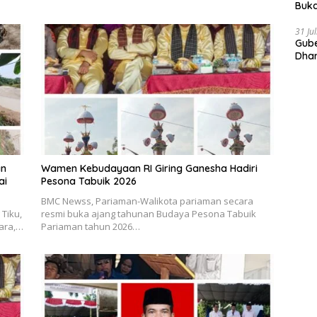
Buka
Indo
Doro
31 Ju
Gube
Dhar
Prov
an
Wamen Kebudayaan RI Giring Ganesha Hadiri
ai
Pesona Tabuik 2026
BMC Newss, Pariaman-Walikota pariaman secara
Tiku,
resmi buka ajang tahunan Budaya Pesona Tabuik
tara,…
Pariaman tahun 2026…