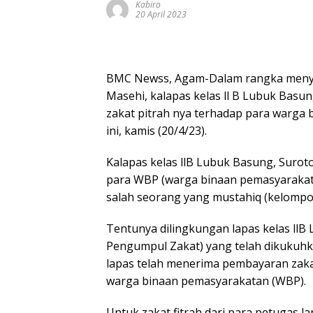
Kabiro
20 April 2023
BMC Newss, Agam-Dalam rangka menyamb
Masehi, kalapas kelas ll B Lubuk Basu
zakat pitrah nya terhadap para warga
ini, kamis (20/4/23).
Kalapas kelas llB Lubuk Basung, Suroto
para WBP (warga binaan pemasyarakat
salah seorang yang mustahiq (kelompo
Tentunya dilingkungan lapas kelas llB 
Pengumpul Zakat) yang telah dikuku
lapas telah menerima pembayaran zakat
warga binaan pemasyarakatan (WBP).
Untuk zakat fitrah dari para petugas