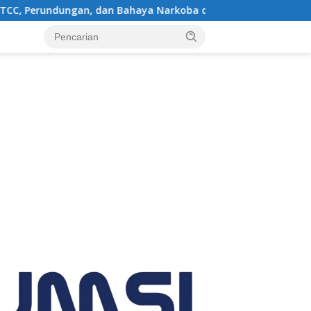
Bahaya Narkoba di Bungo, Gubernur Al Haris: “Kalau anak-anak