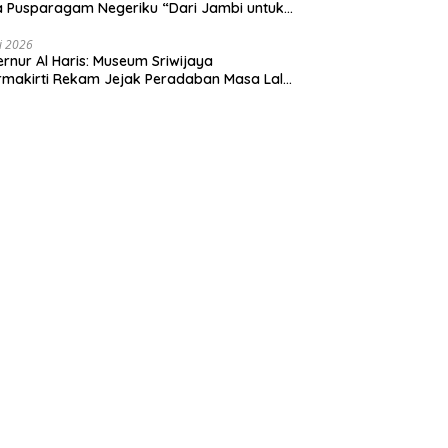
 Pusparagam Negeriku “Dari Jambi untuk
nesia”, Perkuat Pelestarian Budaya dan
ng Ekonomi Kreatif
li 2026
rnur Al Haris: Museum Sriwijaya
makirti Rekam Jejak Peradaban Masa Lalu
insi Jambi Secara Utuh