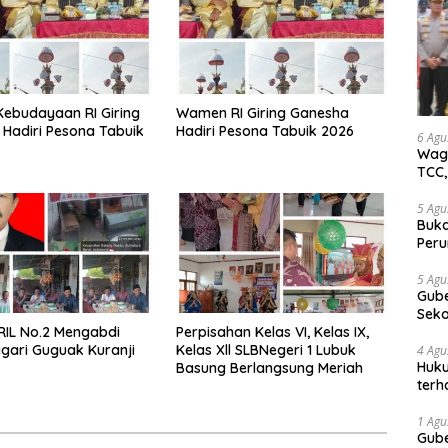
ebudayaan RI Giring
Wamen RI Giring Ganesha
Hadiri Pesona Tabuik
Hadiri Pesona Tabuik 2026
6 Agu
Wagu
TCC,
5 Agu
Buka
Peru
Gube
jaga
5 Agu
Gube
tan
Sek
RIL No.2 Mengabdi
Perpisahan Kelas VI, Kelas IX,
Bung
gari Guguak Kuranji
Kelas Xll SLBNegeri 1 Lubuk
4 Agu
Huku
Basung Berlangsung Meriah
terh
Akti
1 Agu
Gube