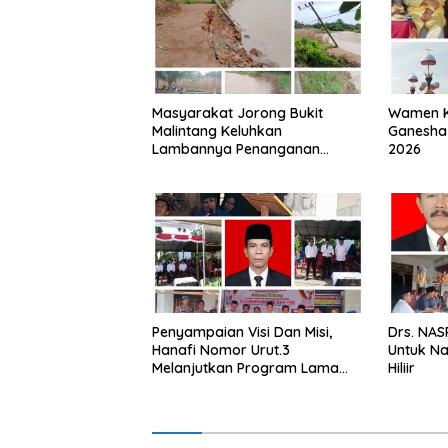
Masyarakat Jorong Bukit
Wamen K
Malintang Keluhkan
Ganesha 
Lambannya Penanganan
2026
Abrasi Aliran Sungai Batang
Tiku
Penyampaian Visi Dan Misi,
Drs. NAS
Hanafi Nomor Urut.3
Untuk Na
Melanjutkan Program Lama
Hiliir
Semoga Amanah