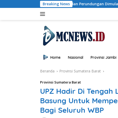
Langsung
ari IRET, TCC, dan Perundungan Dimulai dari Sekolah
Breaking News
B
ke
konten
Home
Nasional
Provinsi Jambi
Beranda
Provinsi Sumatera Barat
Provinsi Sumatera Barat
UPZ Hadir Di Tengah L
Basung Untuk Mempe
Bagi Seluruh WBP