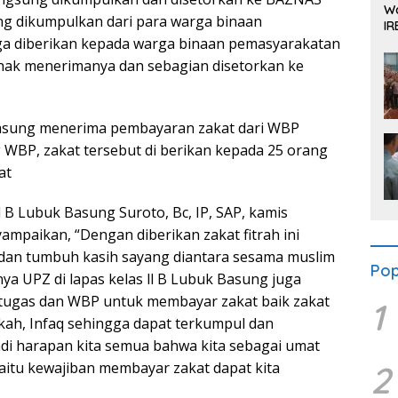
Wa
ng dikumpulkan dari para warga binaan
IR
Se
ga diberikan kepada warga binaan pemasyarakatan
rhak menerimanya dan sebagian disetorkan ke
 Basung menerima pembayaran zakat dari WBP
g WBP, zakat tersebut di berikan kepada 25 orang
at
ll B Lubuk Basung Suroto, Bc, IP, SAP, kamis
yampaikan, “Dengan diberikan zakat fitrah ini
i dan tumbuh kasih sayang diantara sesama muslim
Pop
ya UPZ di lapas kelas ll B Lubuk Basung juga
ugas dan WBP untuk membayar zakat baik zakat
1
kah, Infaq sehingga dapat terkumpul dan
jadi harapan kita semua bahwa kita sebagai umat
2
aitu kewajiban membayar zakat dapat kita