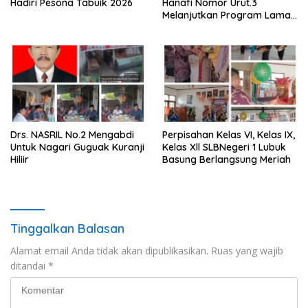
Hadiri Pesona Tabuik 2026
Hanafi Nomor Urut.3
Melanjutkan Program Lama
Semoga Amanah
Drs. NASRIL No.2 Mengabdi
Perpisahan Kelas VI, Kelas IX,
Untuk Nagari Guguak Kuranji
Kelas Xll SLBNegeri 1 Lubuk
Hiliir
Basung Berlangsung Meriah
Tinggalkan Balasan
Alamat email Anda tidak akan dipublikasikan.
Ruas yang wajib
ditandai
*