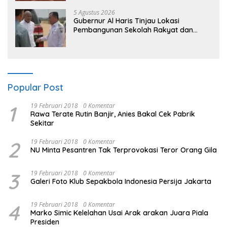
“Kalau anak-anakku bisa jaga diri, 60%
masa depan sudah ada di tangan”
5 Agustus 2026
Gubernur Al Haris Tinjau Lokasi
Pembangunan Sekolah Rakyat dan
Lokasi Pembangunan BTN Bungo Green
City
Popular Post
1
19 Februari 2018
0 Komentar
Rawa Terate Rutin Banjir, Anies Bakal Cek Pabrik
Sekitar
2
19 Februari 2018
0 Komentar
NU Minta Pesantren Tak Terprovokasi Teror Orang Gila
3
19 Februari 2018
0 Komentar
Galeri Foto Klub Sepakbola Indonesia Persija Jakarta
4
19 Februari 2018
0 Komentar
Marko Simic Kelelahan Usai Arak arakan Juara Piala
Presiden