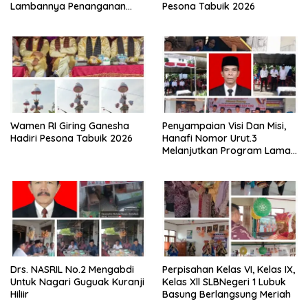
Lambannya Penanganan
Pesona Tabuik 2026
Abrasi Aliran Sungai Batang
Tiku
Wamen RI Giring Ganesha
Penyampaian Visi Dan Misi,
Hadiri Pesona Tabuik 2026
Hanafi Nomor Urut.3
Melanjutkan Program Lama
Semoga Amanah
Drs. NASRIL No.2 Mengabdi
Perpisahan Kelas VI, Kelas IX,
Untuk Nagari Guguak Kuranji
Kelas Xll SLBNegeri 1 Lubuk
Hiliir
Basung Berlangsung Meriah