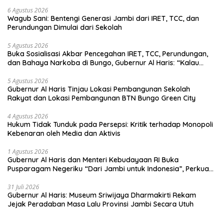
6 Agustus 2026
Wagub Sani: Bentengi Generasi Jambi dari IRET, TCC, dan
Perundungan Dimulai dari Sekolah
5 Agustus 2026
Buka Sosialisasi Akbar Pencegahan IRET, TCC, Perundungan,
dan Bahaya Narkoba di Bungo, Gubernur Al Haris: “Kalau
anak-anakku bisa jaga diri, 60% masa depan sudah ada di
tangan”
5 Agustus 2026
Gubernur Al Haris Tinjau Lokasi Pembangunan Sekolah
Rakyat dan Lokasi Pembangunan BTN Bungo Green City
4 Agustus 2026
Hukum Tidak Tunduk pada Persepsi: Kritik terhadap Monopoli
Kebenaran oleh Media dan Aktivis
1 Agustus 2026
Gubernur Al Haris dan Menteri Kebudayaan RI Buka
Pusparagam Negeriku “Dari Jambi untuk Indonesia”, Perkuat
Pelestarian Budaya dan Dorong Ekonomi Kreatif
31 Juli 2026
Gubernur Al Haris: Museum Sriwijaya Dharmakirti Rekam
Jejak Peradaban Masa Lalu Provinsi Jambi Secara Utuh