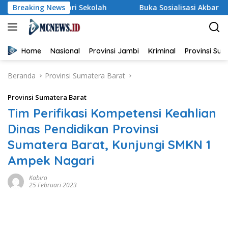
Langsung
ri Sekolah
Breaking News
Buka Sosialisasi Akbar Pencegahan IRET, TC
ke
konten
Home
Nasional
Provinsi Jambi
Kriminal
Provinsi Su
Beranda
Provinsi Sumatera Barat
Provinsi Sumatera Barat
Tim Perifikasi Kompetensi Keahlian
Dinas Pendidikan Provinsi
Sumatera Barat, Kunjungi SMKN 1
Ampek Nagari
Kabiro
25 Februari 2023