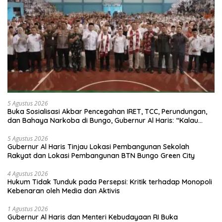
5 Agustus 2026
Buka Sosialisasi Akbar Pencegahan IRET, TCC, Perundungan,
dan Bahaya Narkoba di Bungo, Gubernur Al Haris: “Kalau
anak-anakku bisa jaga diri, 60% masa depan sudah ada di
tangan”
5 Agustus 2026
Gubernur Al Haris Tinjau Lokasi Pembangunan Sekolah
Rakyat dan Lokasi Pembangunan BTN Bungo Green City
4 Agustus 2026
Hukum Tidak Tunduk pada Persepsi: Kritik terhadap Monopoli
Kebenaran oleh Media dan Aktivis
1 Agustus 2026
Gubernur Al Haris dan Menteri Kebudayaan RI Buka