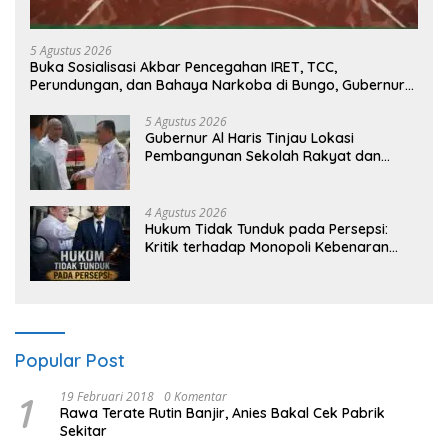
5 Agustus 2026
Buka Sosialisasi Akbar Pencegahan IRET, TCC,
Perundungan, dan Bahaya Narkoba di Bungo, Gubernur
Al Haris: “Kalau anak-anakku bisa jaga diri, 60% masa
depan sudah ada di tangan”
5 Agustus 2026
Gubernur Al Haris Tinjau Lokasi
Pembangunan Sekolah Rakyat dan
Lokasi Pembangunan BTN Bungo Green
City
4 Agustus 2026
Hukum Tidak Tunduk pada Persepsi:
Kritik terhadap Monopoli Kebenaran
oleh Media dan Aktivis
Popular Post
1
19 Februari 2018
0 Komentar
Rawa Terate Rutin Banjir, Anies Bakal Cek Pabrik
Sekitar