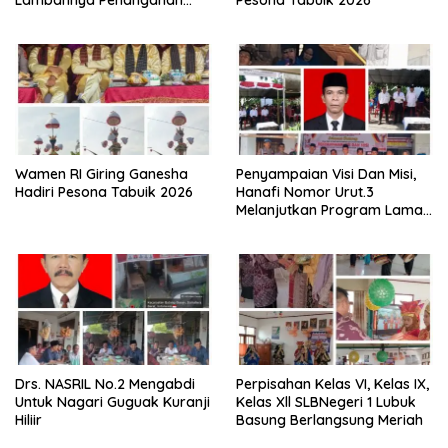
Lambannya Penanganan
Pesona Tabuik 2026
Abrasi Aliran Sungai Batang
Tiku
Wamen RI Giring Ganesha
Penyampaian Visi Dan Misi,
Hadiri Pesona Tabuik 2026
Hanafi Nomor Urut.3
Melanjutkan Program Lama
Semoga Amanah
Drs. NASRIL No.2 Mengabdi
Perpisahan Kelas VI, Kelas IX,
Untuk Nagari Guguak Kuranji
Kelas Xll SLBNegeri 1 Lubuk
Hiliir
Basung Berlangsung Meriah