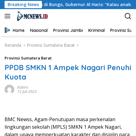
Langsung
ba di Bungo, Gubernur Al Haris: “Kalau anak-anakku bisa jaga
Breaking News
ke
konten
Home
Nasional
Provinsi Jambi
Kriminal
Provinsi Su
Beranda
Provinsi Sumatera Barat
Provinsi Sumatera Barat
PPDB SMKN 1 Ampek Nagari Penuhi
Kuota
Kabiro
12 Juli 2023
BMC Newss, Agam-Penutupan masa perkenalan
lingkungan sekolah (MPLS) SMKN 1 Ampek Nagari,
dalam upaya memperkuatan karakter dan disiplin para