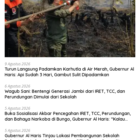
9 Agustus 2026
Turun Langsung Padamkan Karhutla di Air Merah, Gubernur Al
Haris: Api Sudah 3 Hari, Gambut Sulit Dipadamkan
6 Agustus 2026
Wagub Sani: Bentengi Generasi Jambi dari IRET, TCC, dan
Perundungan Dimulai dari Sekolah
5 Agustus 2026
Buka Sosialisasi Akbar Pencegahan IRET, TCC, Perundungan,
dan Bahaya Narkoba di Bungo, Gubernur Al Haris: “Kalau
anak-anakku bisa jaga diri, 60% masa depan sudah ada di
tangan”
5 Agustus 2026
Gubernur Al Haris Tinjau Lokasi Pembangunan Sekolah