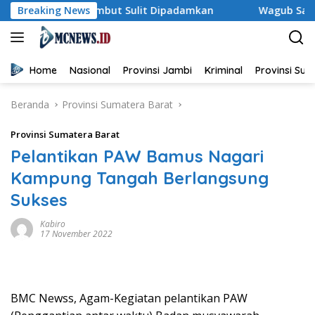
Langsung
ri, Gambut Sulit Dipadamkan
Breaking News
Wagub Sani: Bentengi Gen
ke
konten
Home
Nasional
Provinsi Jambi
Kriminal
Provinsi Su
Beranda
Provinsi Sumatera Barat
Provinsi Sumatera Barat
Pelantikan PAW Bamus Nagari
Kampung Tangah Berlangsung
Sukses
Kabiro
17 November 2022
BMC Newss, Agam-Kegiatan pelantikan PAW