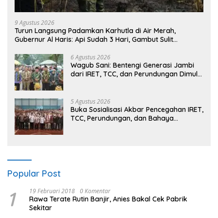
9 Agustus 2026
Turun Langsung Padamkan Karhutla di Air Merah,
Gubernur Al Haris: Api Sudah 3 Hari, Gambut Sulit
Dipadamkan
6 Agustus 2026
Wagub Sani: Bentengi Generasi Jambi
dari IRET, TCC, dan Perundungan Dimulai
dari Sekolah
5 Agustus 2026
Buka Sosialisasi Akbar Pencegahan IRET,
TCC, Perundungan, dan Bahaya
Narkoba di Bungo, Gubernur Al Haris:
“Kalau anak-anakku bisa jaga diri, 60%
masa depan sudah ada di tangan”
Popular Post
1
19 Februari 2018
0 Komentar
Rawa Terate Rutin Banjir, Anies Bakal Cek Pabrik
Sekitar