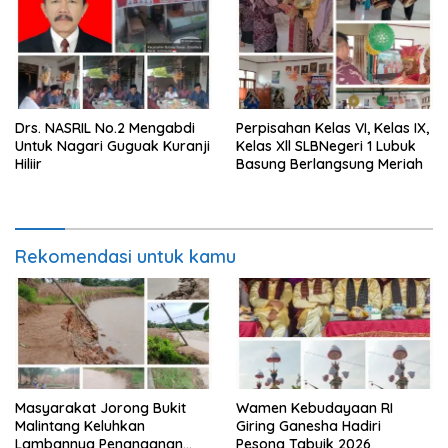
Drs. NASRIL No.2 Mengabdi
Perpisahan Kelas VI, Kelas IX,
Untuk Nagari Guguak Kuranji
Kelas Xll SLBNegeri 1 Lubuk
Hiliir
Basung Berlangsung Meriah
Rekomendasi untuk kamu
Masyarakat Jorong Bukit
Wamen Kebudayaan RI
Malintang Keluhkan
Giring Ganesha Hadiri
Lambannya Penanganan
Pesona Tabuik 2026