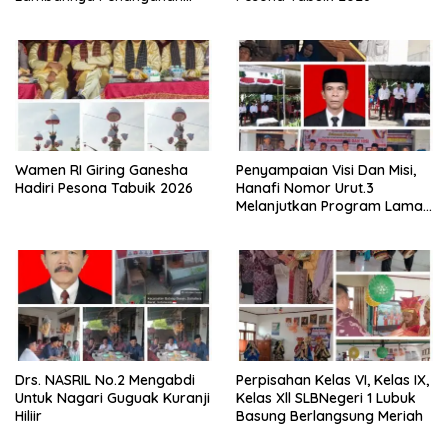
Abrasi Aliran Sungai Batang
Tiku
Wamen RI Giring Ganesha
Penyampaian Visi Dan Misi,
Hadiri Pesona Tabuik 2026
Hanafi Nomor Urut.3
Melanjutkan Program Lama
Semoga Amanah
Drs. NASRIL No.2 Mengabdi
Perpisahan Kelas VI, Kelas IX,
Untuk Nagari Guguak Kuranji
Kelas Xll SLBNegeri 1 Lubuk
Hiliir
Basung Berlangsung Meriah