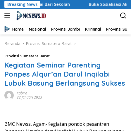
Langsung
mulai dari Sekolah
Breaking News
Buka Sosialisasi Akbar Pencegahan 
ke
konten
Home
Nasional
Provinsi Jambi
Kriminal
Provinsi Su
Beranda
Provinsi Sumatera Barat
Provinsi Sumatera Barat
Kegiatan Seminar Parenting
Ponpes Alqur’an Darul Inqilabi
Lubuk Basung Berlangsung Sukses
Kabiro
22 Januari 2023
BMC Newss, Agam-Kegiatan pondok pesantren