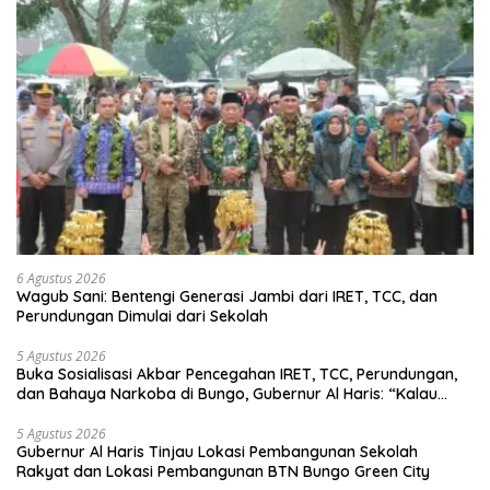
6 Agustus 2026
Wagub Sani: Bentengi Generasi Jambi dari IRET, TCC, dan
Perundungan Dimulai dari Sekolah
5 Agustus 2026
Buka Sosialisasi Akbar Pencegahan IRET, TCC, Perundungan,
dan Bahaya Narkoba di Bungo, Gubernur Al Haris: “Kalau
anak-anakku bisa jaga diri, 60% masa depan sudah ada di
tangan”
5 Agustus 2026
Gubernur Al Haris Tinjau Lokasi Pembangunan Sekolah
Rakyat dan Lokasi Pembangunan BTN Bungo Green City