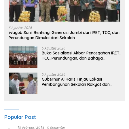
6 Agustus 2026
Wagub Sani: Bentengi Generasi Jambi dari IRET, TCC, dan
Perundungan Dimulai dari Sekolah
5 Agustus 2026
Buka Sosialisasi Akbar Pencegahan IRET,
TCC, Perundungan, dan Bahaya
Narkoba di Bungo, Gubernur Al Haris:
“Kalau anak-anakku bisa jaga diri, 60%
masa depan sudah ada di tangan”
5 Agustus 2026
Gubernur Al Haris Tinjau Lokasi
Pembangunan Sekolah Rakyat dan
Lokasi Pembangunan BTN Bungo Green
City
Popular Post
19 Februari 2018
0 Komentar