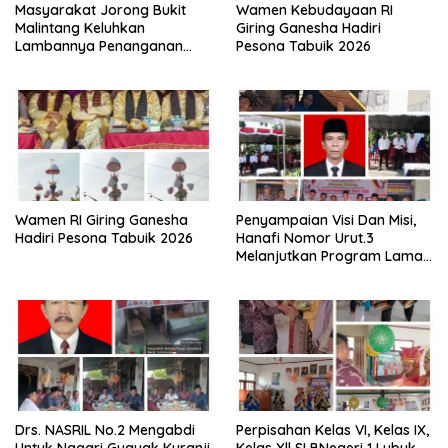
Masyarakat Jorong Bukit
Wamen Kebudayaan RI
Malintang Keluhkan
Giring Ganesha Hadiri
Lambannya Penanganan
Pesona Tabuik 2026
Abrasi Aliran Sungai Batang
Tiku
Wamen RI Giring Ganesha
Penyampaian Visi Dan Misi,
Hadiri Pesona Tabuik 2026
Hanafi Nomor Urut.3
Melanjutkan Program Lama
Semoga Amanah
Drs. NASRIL No.2 Mengabdi
Perpisahan Kelas VI, Kelas IX,
Untuk Nagari Guguak Kuranji
Kelas Xll SLBNegeri 1 Lubuk