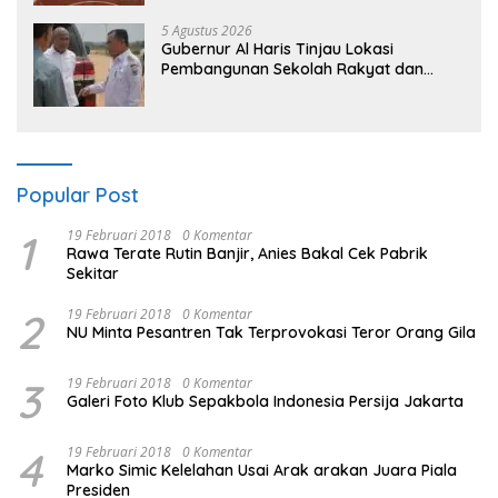
“Kalau anak-anakku bisa jaga diri, 60%
masa depan sudah ada di tangan”
5 Agustus 2026
Gubernur Al Haris Tinjau Lokasi
Pembangunan Sekolah Rakyat dan
Lokasi Pembangunan BTN Bungo Green
City
Popular Post
1
19 Februari 2018
0 Komentar
Rawa Terate Rutin Banjir, Anies Bakal Cek Pabrik
Sekitar
2
19 Februari 2018
0 Komentar
NU Minta Pesantren Tak Terprovokasi Teror Orang Gila
3
19 Februari 2018
0 Komentar
Galeri Foto Klub Sepakbola Indonesia Persija Jakarta
4
19 Februari 2018
0 Komentar
Marko Simic Kelelahan Usai Arak arakan Juara Piala
Presiden