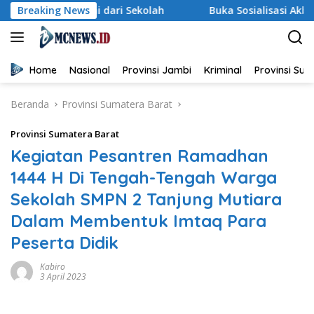
Langsung
ulai dari Sekolah
Breaking News
Buka Sosialisasi Akbar Pencegahan I
ke
konten
Home
Nasional
Provinsi Jambi
Kriminal
Provinsi Su
Beranda
Provinsi Sumatera Barat
Provinsi Sumatera Barat
Kegiatan Pesantren Ramadhan
1444 H Di Tengah-Tengah Warga
Sekolah SMPN 2 Tanjung Mutiara
Dalam Membentuk Imtaq Para
Peserta Didik
Kabiro
3 April 2023