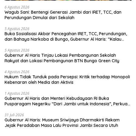
6 Agustus 2026
Wagub Sani: Bentengi Generasi Jambi dari IRET, TCC, dan
Perundungan Dimulai dari Sekolah
5 Agustus 2026
Buka Sosialisasi Akbar Pencegahan IRET, TCC, Perundungan,
dan Bahaya Narkoba di Bungo, Gubernur Al Haris: “Kalau
anak-anakku bisa jaga diri, 60% masa depan sudah ada di
tangan”
5 Agustus 2026
Gubernur Al Haris Tinjau Lokasi Pembangunan Sekolah
Rakyat dan Lokasi Pembangunan BTN Bungo Green City
4 Agustus 2026
Hukum Tidak Tunduk pada Persepsi: Kritik terhadap Monopoli
Kebenaran oleh Media dan Aktivis
1 Agustus 2026
Gubernur Al Haris dan Menteri Kebudayaan RI Buka
Pusparagam Negeriku “Dari Jambi untuk Indonesia”, Perkuat
Pelestarian Budaya dan Dorong Ekonomi Kreatif
31 Juli 2026
Gubernur Al Haris: Museum Sriwijaya Dharmakirti Rekam
Jejak Peradaban Masa Lalu Provinsi Jambi Secara Utuh