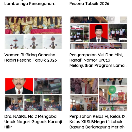
Lambannya Penanganan
Pesona Tabuik 2026
Abrasi Aliran Sungai Batang
Tiku
Wamen RI Giring Ganesha
Penyampaian Visi Dan Misi,
Hadiri Pesona Tabuik 2026
Hanafi Nomor Urut.3
Melanjutkan Program Lama
Semoga Amanah
Drs. NASRIL No.2 Mengabdi
Perpisahan Kelas VI, Kelas IX,
Untuk Nagari Guguak Kuranji
Kelas Xll SLBNegeri 1 Lubuk
Hiliir
Basung Berlangsung Meriah