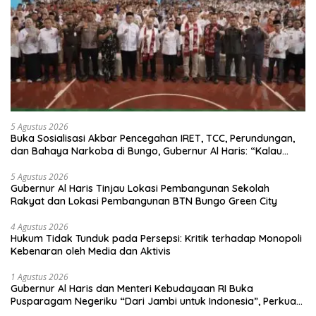
5 Agustus 2026
Buka Sosialisasi Akbar Pencegahan IRET, TCC, Perundungan,
dan Bahaya Narkoba di Bungo, Gubernur Al Haris: “Kalau
anak-anakku bisa jaga diri, 60% masa depan sudah ada di
tangan”
5 Agustus 2026
Gubernur Al Haris Tinjau Lokasi Pembangunan Sekolah
Rakyat dan Lokasi Pembangunan BTN Bungo Green City
4 Agustus 2026
Hukum Tidak Tunduk pada Persepsi: Kritik terhadap Monopoli
Kebenaran oleh Media dan Aktivis
1 Agustus 2026
Gubernur Al Haris dan Menteri Kebudayaan RI Buka
Pusparagam Negeriku “Dari Jambi untuk Indonesia”, Perkuat
Pelestarian Budaya dan Dorong Ekonomi Kreatif