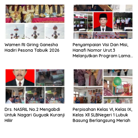
Tiku
Wamen RI Giring Ganesha
Penyampaian Visi Dan Misi,
Hadiri Pesona Tabuik 2026
Hanafi Nomor Urut.3
Melanjutkan Program Lama
Semoga Amanah
Drs. NASRIL No.2 Mengabdi
Perpisahan Kelas VI, Kelas IX,
Untuk Nagari Guguak Kuranji
Kelas Xll SLBNegeri 1 Lubuk
Hiliir
Basung Berlangsung Meriah