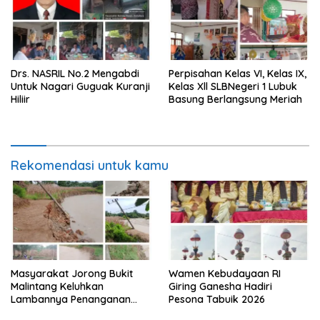
Drs. NASRIL No.2 Mengabdi
Perpisahan Kelas VI, Kelas IX,
Untuk Nagari Guguak Kuranji
Kelas Xll SLBNegeri 1 Lubuk
Hiliir
Basung Berlangsung Meriah
Rekomendasi untuk kamu
Masyarakat Jorong Bukit
Wamen Kebudayaan RI
Malintang Keluhkan
Giring Ganesha Hadiri
Lambannya Penanganan
Pesona Tabuik 2026
Abrasi Aliran Sungai Batang