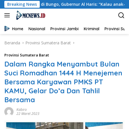
Langsung
di Bungo, Gubernur Al Haris: “Kalau anak-anakku bisa jaga dir
Breaking News
ke
konten
Home
Nasional
Provinsi Jambi
Kriminal
Provinsi Su
Beranda
Provinsi Sumatera Barat
Provinsi Sumatera Barat
Dalam Rangka Menyambut Bulan
Suci Romadhan 1444 H Menejemen
Bersama Karyawan PMKS PT
KAMU, Gelar Do’a Dan Tahlil
Bersama
Kabiro
22 Maret 2023