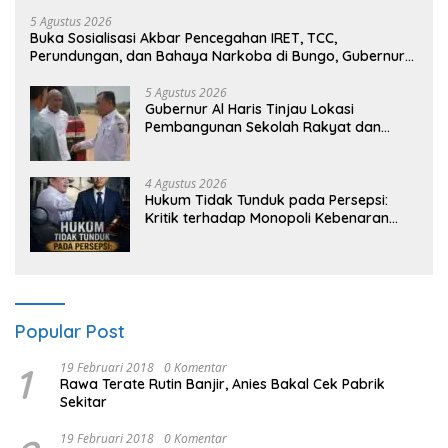
5 Agustus 2026
Buka Sosialisasi Akbar Pencegahan IRET, TCC,
Perundungan, dan Bahaya Narkoba di Bungo, Gubernur
Al Haris: “Kalau anak-anakku bisa jaga diri, 60% masa
depan sudah ada di tangan”
5 Agustus 2026
Gubernur Al Haris Tinjau Lokasi
Pembangunan Sekolah Rakyat dan
Lokasi Pembangunan BTN Bungo Green
City
4 Agustus 2026
Hukum Tidak Tunduk pada Persepsi:
Kritik terhadap Monopoli Kebenaran
oleh Media dan Aktivis
Popular Post
1
19 Februari 2018
0 Komentar
Rawa Terate Rutin Banjir, Anies Bakal Cek Pabrik
Sekitar
19 Februari 2018
0 Komentar