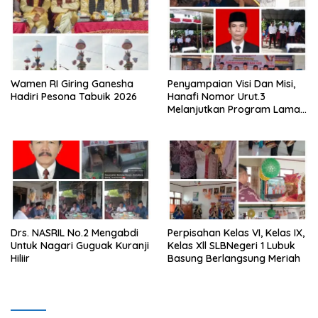
Wamen RI Giring Ganesha
Penyampaian Visi Dan Misi,
Hadiri Pesona Tabuik 2026
Hanafi Nomor Urut.3
Melanjutkan Program Lama
Semoga Amanah
Drs. NASRIL No.2 Mengabdi
Perpisahan Kelas VI, Kelas IX,
Untuk Nagari Guguak Kuranji
Kelas Xll SLBNegeri 1 Lubuk
Hiliir
Basung Berlangsung Meriah