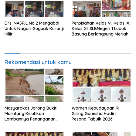
Drs. NASRIL No.2 Mengabdi
Perpisahan Kelas VI, Kelas IX,
Untuk Nagari Guguak Kuranji
Kelas Xll SLBNegeri 1 Lubuk
Hiliir
Basung Berlangsung Meriah
Rekomendasi untuk kamu
Masyarakat Jorong Bukit
Wamen Kebudayaan RI
Malintang Keluhkan
Giring Ganesha Hadiri
Lambannya Penanganan
Pesona Tabuik 2026
Abrasi Aliran Sungai Batang
Tiku