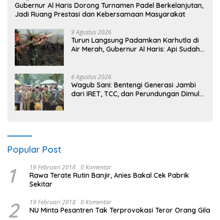
Gubernur Al Haris Dorong Turnamen Padel Berkelanjutan,
Jadi Ruang Prestasi dan Kebersamaan Masyarakat
9 Agustus 2026
Turun Langsung Padamkan Karhutla di
Air Merah, Gubernur Al Haris: Api Sudah
3 Hari, Gambut Sulit Dipadamkan
6 Agustus 2026
Wagub Sani: Bentengi Generasi Jambi
dari IRET, TCC, dan Perundungan Dimulai
dari Sekolah
Popular Post
1
19 Februari 2018
0 Komentar
Rawa Terate Rutin Banjir, Anies Bakal Cek Pabrik
Sekitar
2
19 Februari 2018
0 Komentar
NU Minta Pesantren Tak Terprovokasi Teror Orang Gila