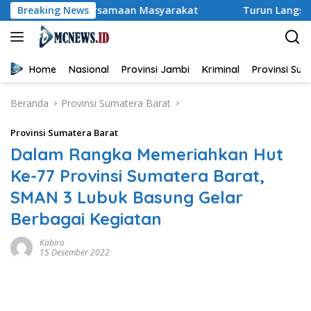
Langsung
n Kebersamaan Masyarakat
Breaking News
Turun Langsung Padamkan Kar
ke
konten
Home
Nasional
Provinsi Jambi
Kriminal
Provinsi Su
Beranda
Provinsi Sumatera Barat
Provinsi Sumatera Barat
Dalam Rangka Memeriahkan Hut
Ke-77 Provinsi Sumatera Barat,
SMAN 3 Lubuk Basung Gelar
Berbagai Kegiatan
Kabiro
15 Desember 2022