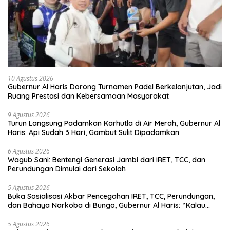
10 Agustus 2026
Gubernur Al Haris Dorong Turnamen Padel Berkelanjutan, Jadi
Ruang Prestasi dan Kebersamaan Masyarakat
9 Agustus 2026
Turun Langsung Padamkan Karhutla di Air Merah, Gubernur Al
Haris: Api Sudah 3 Hari, Gambut Sulit Dipadamkan
6 Agustus 2026
Wagub Sani: Bentengi Generasi Jambi dari IRET, TCC, dan
Perundungan Dimulai dari Sekolah
5 Agustus 2026
Buka Sosialisasi Akbar Pencegahan IRET, TCC, Perundungan,
dan Bahaya Narkoba di Bungo, Gubernur Al Haris: “Kalau
anak-anakku bisa jaga diri, 60% masa depan sudah ada di
tangan”
5 Agustus 2026