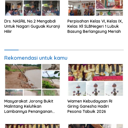
Drs. NASRIL No.2 Mengabdi
Perpisahan Kelas VI, Kelas IX,
Untuk Nagari Guguak Kuranji
Kelas Xll SLBNegeri 1 Lubuk
Hiliir
Basung Berlangsung Meriah
Rekomendasi untuk kamu
Masyarakat Jorong Bukit
Wamen Kebudayaan RI
Malintang Keluhkan
Giring Ganesha Hadiri
Lambannya Penanganan
Pesona Tabuik 2026
Abrasi Aliran Sungai Batang
Tiku