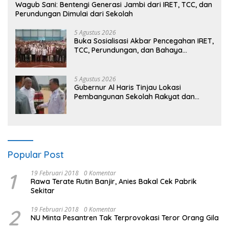
Wagub Sani: Bentengi Generasi Jambi dari IRET, TCC, dan
Perundungan Dimulai dari Sekolah
5 Agustus 2026
Buka Sosialisasi Akbar Pencegahan IRET,
TCC, Perundungan, dan Bahaya
Narkoba di Bungo, Gubernur Al Haris:
“Kalau anak-anakku bisa jaga diri, 60%
masa depan sudah ada di tangan”
5 Agustus 2026
Gubernur Al Haris Tinjau Lokasi
Pembangunan Sekolah Rakyat dan
Lokasi Pembangunan BTN Bungo Green
City
Popular Post
1
19 Februari 2018
0 Komentar
Rawa Terate Rutin Banjir, Anies Bakal Cek Pabrik
Sekitar
2
19 Februari 2018
0 Komentar
NU Minta Pesantren Tak Terprovokasi Teror Orang Gila