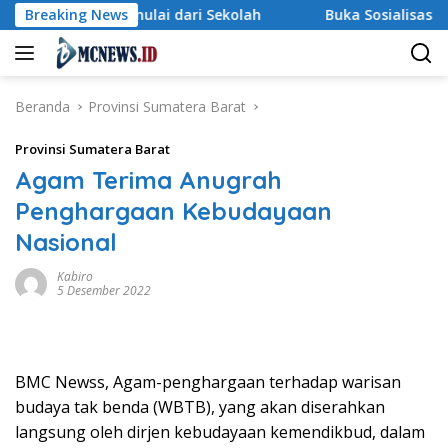
Langsung
ngan Dimulai dari Sekolah
Breaking News
Buka Sosialisasi Akbar Penc
ke
konten
Beranda
Provinsi Sumatera Barat
Provinsi Sumatera Barat
Agam Terima Anugrah
Penghargaan Kebudayaan
Nasional
Kabiro
5 Desember 2022
BMC Newss, Agam-penghargaan terhadap warisan
budaya tak benda (WBTB), yang akan diserahkan
langsung oleh dirjen kebudayaan kemendikbud, dalam