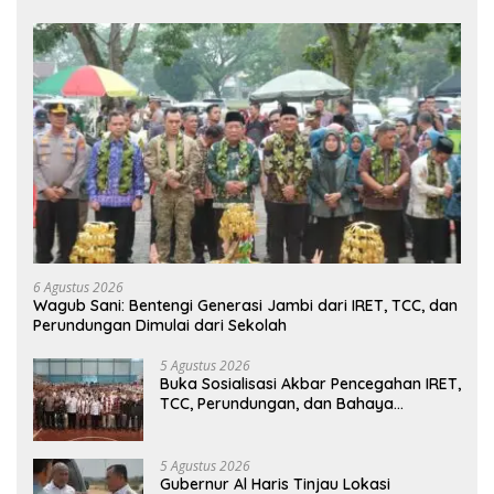
6 Agustus 2026
Wagub Sani: Bentengi Generasi Jambi dari IRET, TCC, dan
Perundungan Dimulai dari Sekolah
5 Agustus 2026
Buka Sosialisasi Akbar Pencegahan IRET,
TCC, Perundungan, dan Bahaya
Narkoba di Bungo, Gubernur Al Haris:
“Kalau anak-anakku bisa jaga diri, 60%
masa depan sudah ada di tangan”
5 Agustus 2026
Gubernur Al Haris Tinjau Lokasi