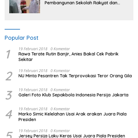
Pembangunan Sekolah Rakyat dan
Lokasi Pembangunan BTN Bungo Green
City
Popular Post
1
19 Februari 2018
0 Komentar
Rawa Terate Rutin Banjir, Anies Bakal Cek Pabrik
Sekitar
2
19 Februari 2018
0 Komentar
NU Minta Pesantren Tak Terprovokasi Teror Orang Gila
3
19 Februari 2018
0 Komentar
Galeri Foto Klub Sepakbola Indonesia Persija Jakarta
4
19 Februari 2018
0 Komentar
Marko Simic Kelelahan Usai Arak arakan Juara Piala
Presiden
5
19 Februari 2018
0 Komentar
Jersey Persija Laku Keras Usai Juara Piala Presiden