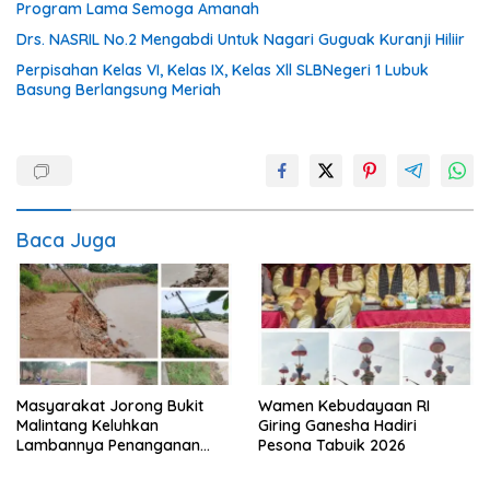
Program Lama Semoga Amanah
Drs. NASRIL No.2 Mengabdi Untuk Nagari Guguak Kuranji Hiliir
Perpisahan Kelas VI, Kelas IX, Kelas Xll SLBNegeri 1 Lubuk
Basung Berlangsung Meriah
Baca Juga
Masyarakat Jorong Bukit
Wamen Kebudayaan RI
Malintang Keluhkan
Giring Ganesha Hadiri
Lambannya Penanganan
Pesona Tabuik 2026
Abrasi Aliran Sungai Batang
Tiku