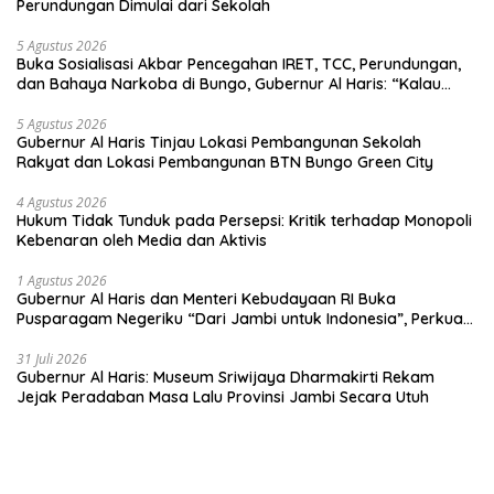
Perundungan Dimulai dari Sekolah
5 Agustus 2026
Buka Sosialisasi Akbar Pencegahan IRET, TCC, Perundungan,
dan Bahaya Narkoba di Bungo, Gubernur Al Haris: “Kalau
anak-anakku bisa jaga diri, 60% masa depan sudah ada di
tangan”
5 Agustus 2026
Gubernur Al Haris Tinjau Lokasi Pembangunan Sekolah
Rakyat dan Lokasi Pembangunan BTN Bungo Green City
4 Agustus 2026
Hukum Tidak Tunduk pada Persepsi: Kritik terhadap Monopoli
Kebenaran oleh Media dan Aktivis
1 Agustus 2026
Gubernur Al Haris dan Menteri Kebudayaan RI Buka
Pusparagam Negeriku “Dari Jambi untuk Indonesia”, Perkuat
Pelestarian Budaya dan Dorong Ekonomi Kreatif
31 Juli 2026
Gubernur Al Haris: Museum Sriwijaya Dharmakirti Rekam
Jejak Peradaban Masa Lalu Provinsi Jambi Secara Utuh