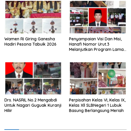
Wamen RI Giring Ganesha
Penyampaian Visi Dan Misi,
Hadiri Pesona Tabuik 2026
Hanafi Nomor Urut.3
Melanjutkan Program Lama
Semoga Amanah
Drs. NASRIL No.2 Mengabdi
Perpisahan Kelas VI, Kelas IX,
Untuk Nagari Guguak Kuranji
Kelas Xll SLBNegeri 1 Lubuk
Hiliir
Basung Berlangsung Meriah