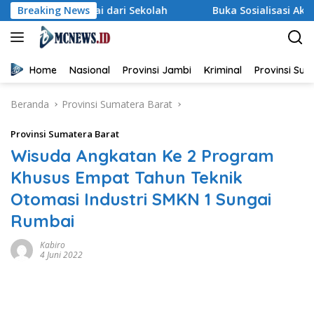
Langsung
mulai dari Sekolah
Breaking News
Buka Sosialisasi Akbar Pencegahan 
ke
konten
Home
Nasional
Provinsi Jambi
Kriminal
Provinsi Su
Beranda
Provinsi Sumatera Barat
Provinsi Sumatera Barat
Wisuda Angkatan Ke 2 Program
Khusus Empat Tahun Teknik
Otomasi Industri SMKN 1 Sungai
Rumbai
Kabiro
4 Juni 2022