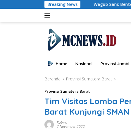
Langsung
Wagub Sani: Bentengi Generasi Jambi dari
Breaking News
ke
konten
Home
Nasional
Provinsi Jambi
Beranda
Provinsi Sumatera Barat
Provinsi Sumatera Barat
Tim Visitas Lomba P
Barat Kunjungi SMAN
Kabiro
7 November 2022