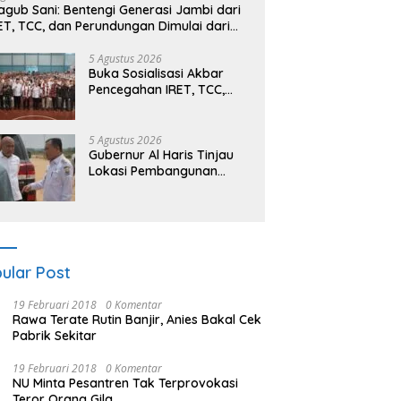
gub Sani: Bentengi Generasi Jambi dari
ET, TCC, dan Perundungan Dimulai dari
kolah
5 Agustus 2026
Buka Sosialisasi Akbar
Pencegahan IRET, TCC,
Perundungan, dan Bahaya
Narkoba di Bungo,
Gubernur Al Haris: “Kalau
5 Agustus 2026
anak-anakku bisa jaga
Gubernur Al Haris Tinjau
diri, 60% masa depan
Lokasi Pembangunan
sudah ada di tangan”
Sekolah Rakyat dan
Lokasi Pembangunan BTN
Bungo Green City
ular Post
19 Februari 2018
0 Komentar
Rawa Terate Rutin Banjir, Anies Bakal Cek
Pabrik Sekitar
19 Februari 2018
0 Komentar
NU Minta Pesantren Tak Terprovokasi
Teror Orang Gila