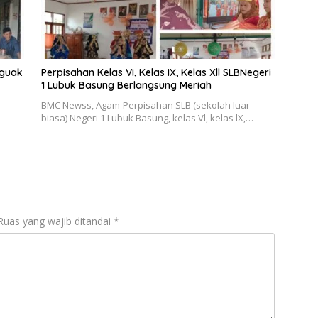
uguak
Perpisahan Kelas VI, Kelas IX, Kelas Xll SLBNegeri
1 Lubuk Basung Berlangsung Meriah
BMC Newss, Agam-Perpisahan SLB (sekolah luar
biasa) Negeri 1 Lubuk Basung, kelas Vl, kelas lX,…
Ruas yang wajib ditandai
*