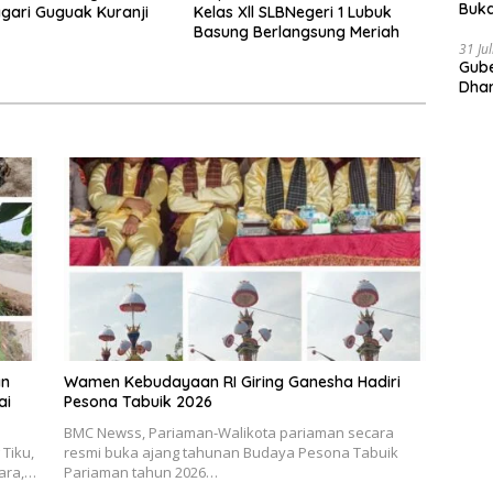
Buka
gari Guguak Kuranji
Kelas Xll SLBNegeri 1 Lubuk
Indo
Basung Berlangsung Meriah
Doro
31 Ju
Gube
Dhar
Prov
an
Wamen Kebudayaan RI Giring Ganesha Hadiri
ai
Pesona Tabuik 2026
BMC Newss, Pariaman-Walikota pariaman secara
Tiku,
resmi buka ajang tahunan Budaya Pesona Tabuik
tara,…
Pariaman tahun 2026…