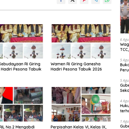
6 Agu
Wagu
TCC,
5 Agu
ebudayaan RI Giring
Wamen RI Giring Ganesha
Buka
Hadiri Pesona Tabuik
Hadiri Pesona Tabuik 2026
Peru
Gube
jaga
5 Agu
Gube
tan
Sek
Bung
4 Agu
Huku
terh
Akti
1 Agu
Gube
RIL No.2 Mengabdi
Perpisahan Kelas VI, Kelas IX,