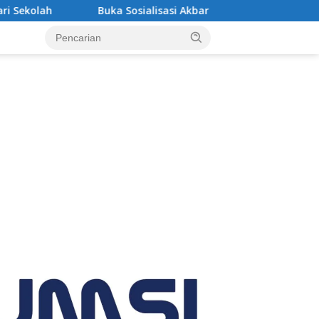
 Sosialisasi Akbar Pencegahan IRET, TCC, Perundungan, dan Bah