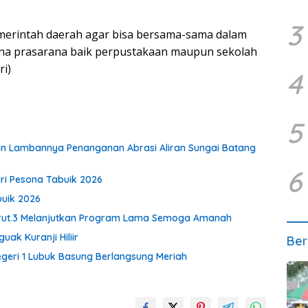
3
emerintah daerah agar bisa bersama-sama dalam
 prasarana baik perpustakaan maupun sekolah
ri)
4
5
an Lambannya Penanganan Abrasi Aliran Sungai Batang
6
ri Pesona Tabuik 2026
buik 2026
 Urut.3 Melanjutkan Program Lama Semoga Amanah
ak Kuranji Hiliir
Ber
BNegeri 1 Lubuk Basung Berlangsung Meriah