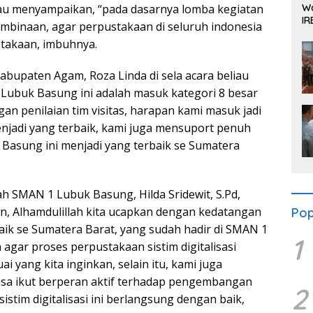
Wa
liau menyampaikan, “pada dasarnya lomba kegiatan
IR
mbinaan, agar perpustakaan di seluruh indonesia
Se
stakaan, imbuhnya.
kabupaten Agam, Roza Linda di sela acara beliau
ubuk Basung ini adalah masuk kategori 8 besar
gan penilaian tim visitas, harapan kami masuk jadi
jadi yang terbaik, kami juga mensuport penuh
asung ini menjadi yang terbaik se Sumatera
ah SMAN 1 Lubuk Basung, Hilda Sridewit, S.Pd,
an, Alhamdulillah kita ucapkan dengan kedatangan
Pop
baik se Sumatera Barat, yang sudah hadir di SMAN 1
1
gar proses perpustakaan sistim digitalisasi
 yang kita inginkan, selain itu, kami juga
sa ikut berperan aktif terhadap pengembangan
2
tim digitalisasi ini berlangsung dengan baik,