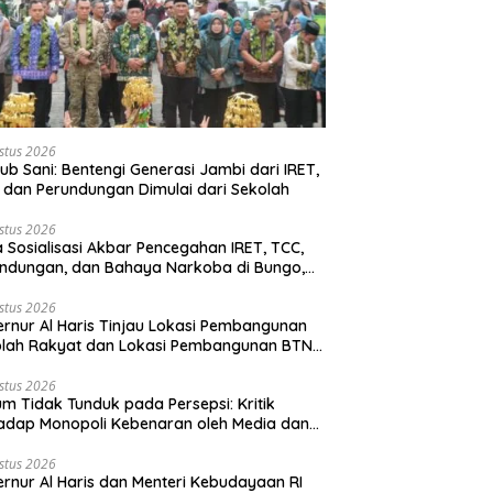
stus 2026
b Sani: Bentengi Generasi Jambi dari IRET,
 dan Perundungan Dimulai dari Sekolah
stus 2026
 Sosialisasi Akbar Pencegahan IRET, TCC,
ndungan, dan Bahaya Narkoba di Bungo,
rnur Al Haris: “Kalau anak-anakku bisa
 diri, 60% masa depan sudah ada di
stus 2026
rnur Al Haris Tinjau Lokasi Pembangunan
gan”
olah Rakyat dan Lokasi Pembangunan BTN
o Green City
stus 2026
m Tidak Tunduk pada Persepsi: Kritik
adap Monopoli Kebenaran oleh Media dan
vis
stus 2026
rnur Al Haris dan Menteri Kebudayaan RI