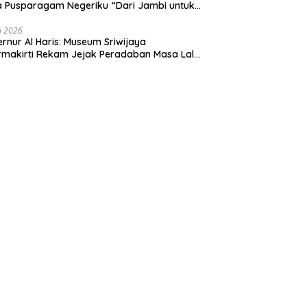
 Pusparagam Negeriku “Dari Jambi untuk
nesia”, Perkuat Pelestarian Budaya dan
ng Ekonomi Kreatif
li 2026
rnur Al Haris: Museum Sriwijaya
makirti Rekam Jejak Peradaban Masa Lalu
insi Jambi Secara Utuh