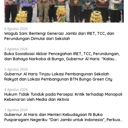
6 Agustus 2026
Wagub Sani: Bentengi Generasi Jambi dari IRET, TCC, dan
Perundungan Dimulai dari Sekolah
5 Agustus 2026
Buka Sosialisasi Akbar Pencegahan IRET, TCC, Perundungan,
dan Bahaya Narkoba di Bungo, Gubernur Al Haris: “Kalau
anak-anakku bisa jaga diri, 60% masa depan sudah ada di
tangan”
5 Agustus 2026
Gubernur Al Haris Tinjau Lokasi Pembangunan Sekolah
Rakyat dan Lokasi Pembangunan BTN Bungo Green City
4 Agustus 2026
Hukum Tidak Tunduk pada Persepsi: Kritik terhadap Monopoli
Kebenaran oleh Media dan Aktivis
1 Agustus 2026
Gubernur Al Haris dan Menteri Kebudayaan RI Buka
Pusparagam Negeriku “Dari Jambi untuk Indonesia”, Perkuat
Pelestarian Budaya dan Dorong Ekonomi Kreatif