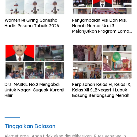
Wamen RI Giring Ganesha
Penyampaian Visi Dan Misi,
Hadiri Pesona Tabuik 2026
Hanafi Nomor Urut.3
Melanjutkan Program Lama
Semoga Amanah
Drs. NASRIL No.2 Mengabdi
Perpisahan Kelas VI, Kelas IX,
Untuk Nagari Guguak Kuranji
Kelas Xll SLBNegeri 1 Lubuk
Hiliir
Basung Berlangsung Meriah
Tinggalkan Balasan
Alamat email Anda tidak akan dipublikasikan.
Ruas yang wajib