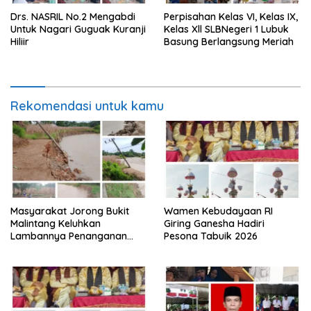
Drs. NASRIL No.2 Mengabdi
Perpisahan Kelas VI, Kelas IX,
Untuk Nagari Guguak Kuranji
Kelas Xll SLBNegeri 1 Lubuk
Hiliir
Basung Berlangsung Meriah
Rekomendasi untuk kamu
Masyarakat Jorong Bukit
Wamen Kebudayaan RI
Malintang Keluhkan
Giring Ganesha Hadiri
Lambannya Penanganan
Pesona Tabuik 2026
Abrasi Aliran Sungai Batang
Tiku