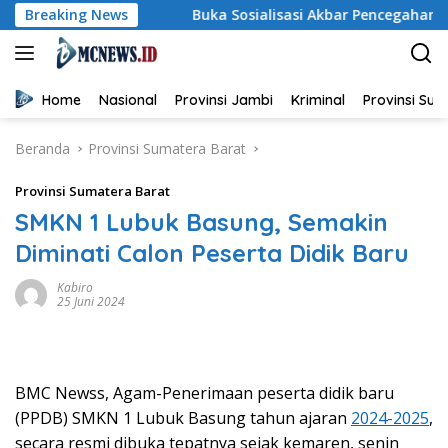
Langsung
ah
Breaking News
Buka Sosialisasi Akbar Pencegahan IRET, TCC, Peru
ke
konten
Home
Nasional
Provinsi Jambi
Kriminal
Provinsi Su
Beranda
Provinsi Sumatera Barat
Provinsi Sumatera Barat
SMKN 1 Lubuk Basung, Semakin
Diminati Calon Peserta Didik Baru
Kabiro
25 Juni 2024
BMC Newss, Agam-Penerimaan peserta didik baru
(PPDB) SMKN 1 Lubuk Basung tahun ajaran
2024-2025
,
secara resmi dibuka tepatnya sejak kemaren, senin