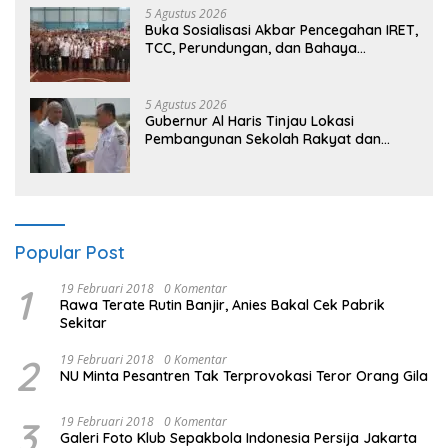
5 Agustus 2026
Buka Sosialisasi Akbar Pencegahan IRET,
TCC, Perundungan, dan Bahaya
Narkoba di Bungo, Gubernur Al Haris:
“Kalau anak-anakku bisa jaga diri, 60%
masa depan sudah ada di tangan”
5 Agustus 2026
Gubernur Al Haris Tinjau Lokasi
Pembangunan Sekolah Rakyat dan
Lokasi Pembangunan BTN Bungo Green
City
Popular Post
1
19 Februari 2018
0 Komentar
Rawa Terate Rutin Banjir, Anies Bakal Cek Pabrik
Sekitar
2
19 Februari 2018
0 Komentar
NU Minta Pesantren Tak Terprovokasi Teror Orang Gila
3
19 Februari 2018
0 Komentar
Galeri Foto Klub Sepakbola Indonesia Persija Jakarta