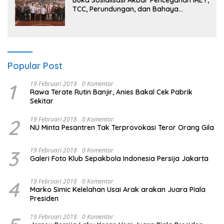
Buka Sosialisasi Akbar Pencegahan IRET,
TCC, Perundungan, dan Bahaya
Narkoba di Bungo, Gubernur Al Haris:
“Kalau anak-anakku bisa jaga diri, 60%
masa depan sudah ada di tangan”
Popular Post
1
19 Februari 2018
0 Komentar
Rawa Terate Rutin Banjir, Anies Bakal Cek Pabrik
Sekitar
2
19 Februari 2018
0 Komentar
NU Minta Pesantren Tak Terprovokasi Teror Orang Gila
3
19 Februari 2018
0 Komentar
Galeri Foto Klub Sepakbola Indonesia Persija Jakarta
4
19 Februari 2018
0 Komentar
Marko Simic Kelelahan Usai Arak arakan Juara Piala
Presiden
19 Februari 2018
0 Komentar