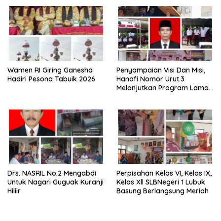
Tiku
Wamen RI Giring Ganesha
Penyampaian Visi Dan Misi,
Hadiri Pesona Tabuik 2026
Hanafi Nomor Urut.3
Melanjutkan Program Lama
Semoga Amanah
Drs. NASRIL No.2 Mengabdi
Perpisahan Kelas VI, Kelas IX,
Untuk Nagari Guguak Kuranji
Kelas Xll SLBNegeri 1 Lubuk
Hiliir
Basung Berlangsung Meriah