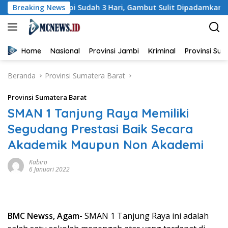
Langsung
is: Api Sudah 3 Hari, Gambut Sulit Dipadamkan
Breaking News
Wagub 
ke
konten
Home
Nasional
Provinsi Jambi
Kriminal
Provinsi Su
Beranda
Provinsi Sumatera Barat
Provinsi Sumatera Barat
SMAN 1 Tanjung Raya Memiliki
Segudang Prestasi Baik Secara
Akademik Maupun Non Akademi
Kabiro
6 Januari 2022
BMC Newss, Agam-
SMAN 1 Tanjung Raya ini adalah