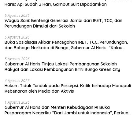
Haris: Api Sudah 3 Hari, Gambut Sulit Dipadamkan
6 Agustus 2026
Wagub Sani: Bentengi Generasi Jambi dari IRET, TCC, dan
Perundungan Dimulai dari Sekolah
5 Agustus 2026
Buka Sosialisasi Akbar Pencegahan IRET, TCC, Perundungan,
dan Bahaya Narkoba di Bungo, Gubernur Al Haris: “Kalau
anak-anakku bisa jaga diri, 60% masa depan sudah ada di
tangan”
5 Agustus 2026
Gubernur Al Haris Tinjau Lokasi Pembangunan Sekolah
Rakyat dan Lokasi Pembangunan BTN Bungo Green City
4 Agustus 2026
Hukum Tidak Tunduk pada Persepsi: Kritik terhadap Monopoli
Kebenaran oleh Media dan Aktivis
1 Agustus 2026
Gubernur Al Haris dan Menteri Kebudayaan RI Buka
Pusparagam Negeriku “Dari Jambi untuk Indonesia”, Perkuat
Pelestarian Budaya dan Dorong Ekonomi Kreatif