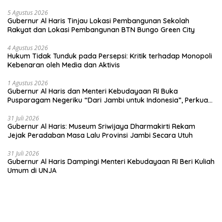
anak-anakku bisa jaga diri, 60% masa depan sudah ada di
tangan”
5 Agustus 2026
Gubernur Al Haris Tinjau Lokasi Pembangunan Sekolah
Rakyat dan Lokasi Pembangunan BTN Bungo Green City
4 Agustus 2026
Hukum Tidak Tunduk pada Persepsi: Kritik terhadap Monopoli
Kebenaran oleh Media dan Aktivis
1 Agustus 2026
Gubernur Al Haris dan Menteri Kebudayaan RI Buka
Pusparagam Negeriku “Dari Jambi untuk Indonesia”, Perkuat
Pelestarian Budaya dan Dorong Ekonomi Kreatif
31 Juli 2026
Gubernur Al Haris: Museum Sriwijaya Dharmakirti Rekam
Jejak Peradaban Masa Lalu Provinsi Jambi Secara Utuh
31 Juli 2026
Gubernur Al Haris Dampingi Menteri Kebudayaan RI Beri Kuliah
Umum di UNJA