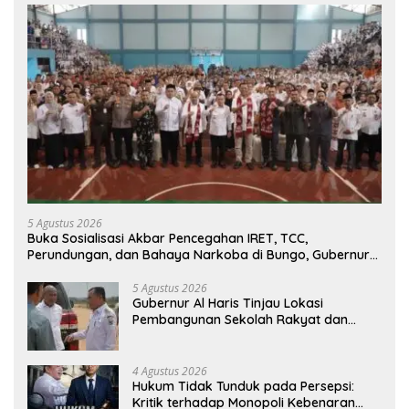
5 Agustus 2026
Buka Sosialisasi Akbar Pencegahan IRET, TCC,
Perundungan, dan Bahaya Narkoba di Bungo, Gubernur
Al Haris: “Kalau anak-anakku bisa jaga diri, 60% masa
depan sudah ada di tangan”
5 Agustus 2026
Gubernur Al Haris Tinjau Lokasi
Pembangunan Sekolah Rakyat dan
Lokasi Pembangunan BTN Bungo Green
City
4 Agustus 2026
Hukum Tidak Tunduk pada Persepsi:
Kritik terhadap Monopoli Kebenaran