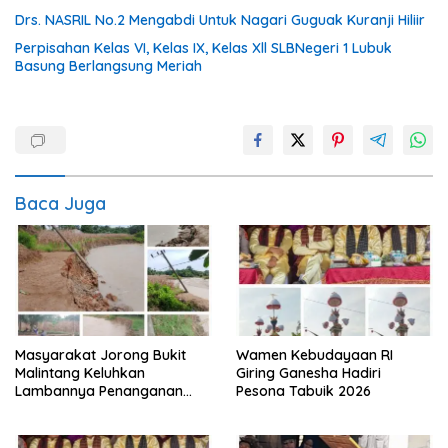
Drs. NASRIL No.2 Mengabdi Untuk Nagari Guguak Kuranji Hiliir
Perpisahan Kelas VI, Kelas IX, Kelas Xll SLBNegeri 1 Lubuk
Basung Berlangsung Meriah
Baca Juga
Masyarakat Jorong Bukit
Wamen Kebudayaan RI
Malintang Keluhkan
Giring Ganesha Hadiri
Lambannya Penanganan
Pesona Tabuik 2026
Abrasi Aliran Sungai Batang
Tiku