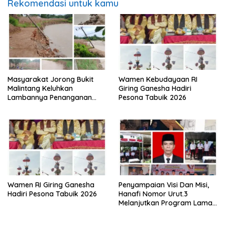
Rekomendasi untuk kamu
Masyarakat Jorong Bukit
Wamen Kebudayaan RI
Malintang Keluhkan
Giring Ganesha Hadiri
Lambannya Penanganan
Pesona Tabuik 2026
Abrasi Aliran Sungai Batang
Tiku
Wamen RI Giring Ganesha
Penyampaian Visi Dan Misi,
Hadiri Pesona Tabuik 2026
Hanafi Nomor Urut.3
Melanjutkan Program Lama
Semoga Amanah