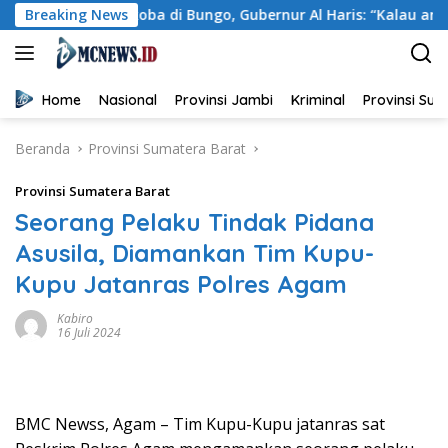
Langsung
arkoba di Bungo, Gubernur Al Haris: “Kalau anak-anakku bisa 
Breaking News
ke
konten
Home
Nasional
Provinsi Jambi
Kriminal
Provinsi Su
Beranda
Provinsi Sumatera Barat
Provinsi Sumatera Barat
Seorang Pelaku Tindak Pidana
Asusila, Diamankan Tim Kupu-
Kupu Jatanras Polres Agam
Kabiro
16 Juli 2024
BMC Newss, Agam – Tim Kupu-Kupu jatanras sat