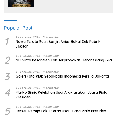
oleh Media dan Aktivis
Popular Post
1
19 Februari 2018
0 Komentar
Rawa Terate Rutin Banjir, Anies Bakal Cek Pabrik
Sekitar
2
19 Februari 2018
0 Komentar
NU Minta Pesantren Tak Terprovokasi Teror Orang Gila
3
19 Februari 2018
0 Komentar
Galeri Foto Klub Sepakbola Indonesia Persija Jakarta
4
19 Februari 2018
0 Komentar
Marko Simic Kelelahan Usai Arak arakan Juara Piala
Presiden
5
19 Februari 2018
0 Komentar
Jersey Persija Laku Keras Usai Juara Piala Presiden