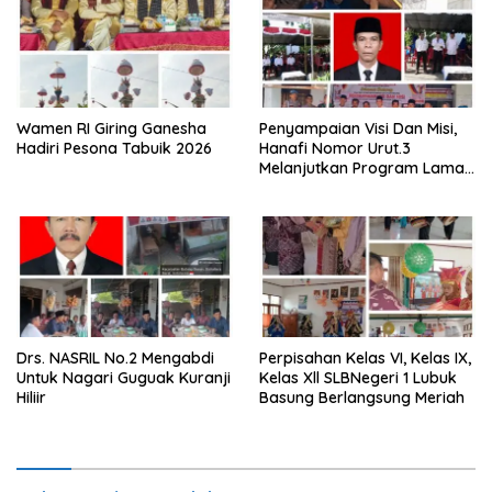
Wamen RI Giring Ganesha
Penyampaian Visi Dan Misi,
Hadiri Pesona Tabuik 2026
Hanafi Nomor Urut.3
Melanjutkan Program Lama
Semoga Amanah
Drs. NASRIL No.2 Mengabdi
Perpisahan Kelas VI, Kelas IX,
Untuk Nagari Guguak Kuranji
Kelas Xll SLBNegeri 1 Lubuk
Hiliir
Basung Berlangsung Meriah