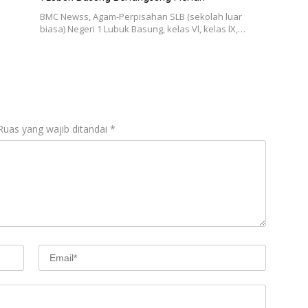
BMC Newss, Agam-Perpisahan SLB (sekolah luar
biasa) Negeri 1 Lubuk Basung, kelas Vl, kelas lX,…
Ruas yang wajib ditandai
*