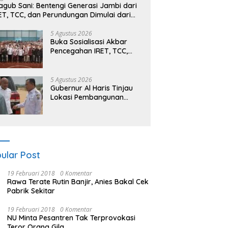
gub Sani: Bentengi Generasi Jambi dari
ET, TCC, dan Perundungan Dimulai dari
kolah
5 Agustus 2026
Buka Sosialisasi Akbar
Pencegahan IRET, TCC,
Perundungan, dan Bahaya
Narkoba di Bungo,
Gubernur Al Haris: “Kalau
5 Agustus 2026
anak-anakku bisa jaga
Gubernur Al Haris Tinjau
diri, 60% masa depan
Lokasi Pembangunan
sudah ada di tangan”
Sekolah Rakyat dan
Lokasi Pembangunan BTN
Bungo Green City
ular Post
19 Februari 2018
0 Komentar
Rawa Terate Rutin Banjir, Anies Bakal Cek
Pabrik Sekitar
19 Februari 2018
0 Komentar
NU Minta Pesantren Tak Terprovokasi
Teror Orang Gila