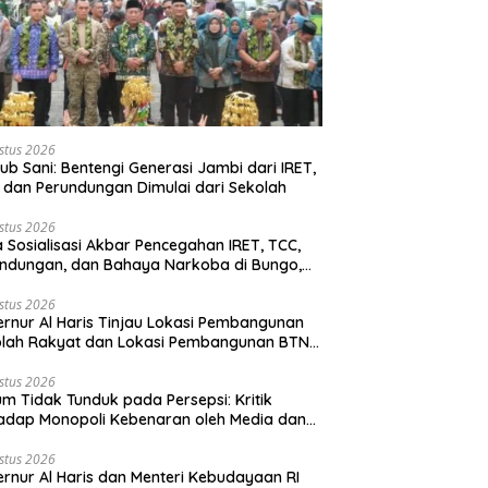
stus 2026
b Sani: Bentengi Generasi Jambi dari IRET,
 dan Perundungan Dimulai dari Sekolah
stus 2026
 Sosialisasi Akbar Pencegahan IRET, TCC,
ndungan, dan Bahaya Narkoba di Bungo,
rnur Al Haris: “Kalau anak-anakku bisa
 diri, 60% masa depan sudah ada di
stus 2026
rnur Al Haris Tinjau Lokasi Pembangunan
gan”
olah Rakyat dan Lokasi Pembangunan BTN
o Green City
stus 2026
m Tidak Tunduk pada Persepsi: Kritik
adap Monopoli Kebenaran oleh Media dan
vis
stus 2026
rnur Al Haris dan Menteri Kebudayaan RI