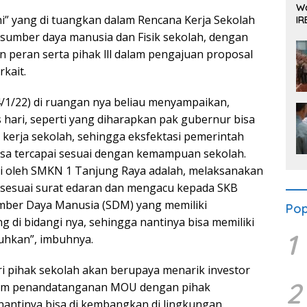
Wa
i” yang di tuangkan dalam Rencana Kerja Sekolah
IR
Se
 sumber daya manusia dan Fisik sekolah, dengan
 peran serta pihak lll dalam pengajuan proposal
kait.
(4/1/22) di ruangan nya beliau menyampaikan,
hari, seperti yang diharapkan pak gubernur bisa
 kerja sekolah, sehingga eksfektasi pemerintah
isa tercapai sesuai dengan kemampuan sekolah.
apai oleh SMKN 1 Tanjung Raya adalah, melaksanakan
 sesuai surat edaran dan mengacu kepada SKB
ber Daya Manusia (SDM) yang memiliki
Pop
di bidangi nya, sehingga nantinya bisa memiliki
1
uhkan”, imbuhnya.
ri pihak sekolah akan berupaya menarik investor
2
lam penandatanganan MOU dengan pihak
nantinya bisa di kembangkan di lingkungan