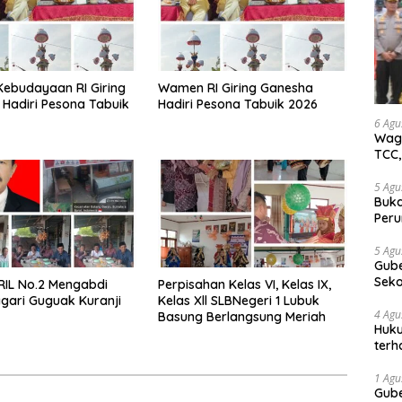
ebudayaan RI Giring
Wamen RI Giring Ganesha
Hadiri Pesona Tabuik
Hadiri Pesona Tabuik 2026
6 Agu
Wagu
TCC,
5 Agu
Buka
Peru
Gube
jaga
5 Agu
Gube
tan
Sek
RIL No.2 Mengabdi
Perpisahan Kelas VI, Kelas IX,
Bung
gari Guguak Kuranji
Kelas Xll SLBNegeri 1 Lubuk
4 Agu
Basung Berlangsung Meriah
Huku
terh
Akti
1 Agu
Gube