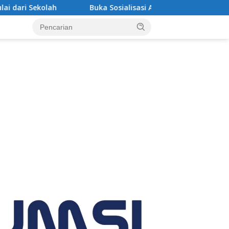
Buka Sosialisasi Akbar Pencegahan IRET, TCC, Perundungan, dan