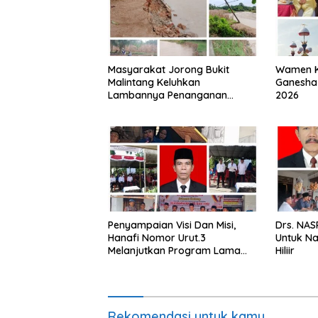
Masyarakat Jorong Bukit
Wamen K
Malintang Keluhkan
Ganesha 
Lambannya Penanganan
2026
Abrasi Aliran Sungai Batang
Tiku
Penyampaian Visi Dan Misi,
Drs. NAS
Hanafi Nomor Urut.3
Untuk Na
Melanjutkan Program Lama
Hiliir
Semoga Amanah
Rekomendasi untuk kamu