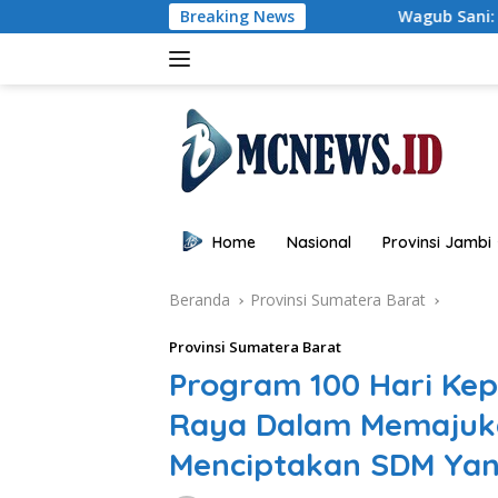
Langsung
Breaking News
Wagub Sani: Bentengi Generasi Jambi 
ke
konten
Home
Nasional
Provinsi Jambi
Beranda
Provinsi Sumatera Barat
Provinsi Sumatera Barat
Program 100 Hari Kep
Raya Dalam Memajuk
Menciptakan SDM Yan