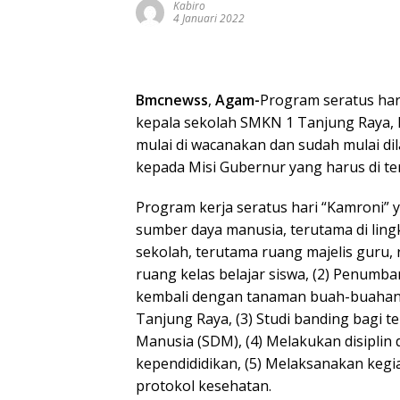
Kabiro
4 Januari 2022
Bmcnewss
,
Agam-
Program seratus har
kepala sekolah SMKN 1 Tanjung Raya, 
mulai di wacanakan dan sudah mulai d
kepada Misi Gubernur yang harus di te
Program kerja seratus hari “Kamroni”
sumber daya manusia, terutama di ling
sekolah, terutama ruang majelis guru,
ruang kelas belajar siswa, (2) Penumb
kembali dengan tanaman buah-buahan
Tanjung Raya, (3) Studi banding bagi
Manusia (SDM), (4) Melakukan disiplin 
kependididikan, (5) Melaksanakan kegia
protokol kesehatan.