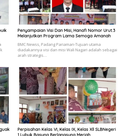
buik
Penyampaian Visi Dan Misi, Hanafi Nomor Urut.3
Melanjutkan Program Lama Semoga Amanah
a
BMC Newss, Padang Pariaman-Tujuan utama
ik
diadakannya visi dan misi Wali Nagari adalah sebagai
arah strategis…
uguak
Perpisahan Kelas VI, Kelas IX, Kelas Xll SLBNegeri
1 Lubuk Basung Berlangsung Meriah