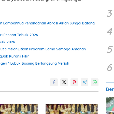
3
an Lambannya Penanganan Abrasi Aliran Sungai Batang
4
ri Pesona Tabuik 2026
buik 2026
5
 Urut.3 Melanjutkan Program Lama Semoga Amanah
ak Kuranji Hiliir
6
BNegeri 1 Lubuk Basung Berlangsung Meriah
Ber