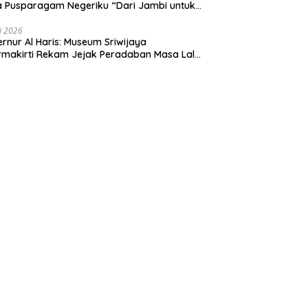
 Pusparagam Negeriku “Dari Jambi untuk
nesia”, Perkuat Pelestarian Budaya dan
ng Ekonomi Kreatif
li 2026
rnur Al Haris: Museum Sriwijaya
makirti Rekam Jejak Peradaban Masa Lalu
insi Jambi Secara Utuh