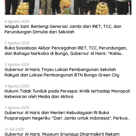
6 Agustus 2026
Wagub Sani: Bentengi Generasi Jambi dari IRET, TCC, dan
Perundungan Dimulai dari Sekolah
5 Agustus 2026
Buka Sosialisasi Akbar Pencegahan IRET, TCC, Perundungan,
dan Bahaya Narkoba di Bungo, Gubernur Al Haris: “Kalau
anak-anakku bisa jaga diri, 60% masa depan sudah ada di
tangan”
5 Agustus 2026
Gubernur Al Haris Tinjau Lokasi Pembangunan Sekolah
Rakyat dan Lokasi Pembangunan BTN Bungo Green City
4 Agustus 2026
Hukum Tidak Tunduk pada Persepsi: Kritik terhadap Monopoli
Kebenaran oleh Media dan Aktivis
1 Agustus 2026
Gubernur Al Haris dan Menteri Kebudayaan RI Buka
Pusparagam Negeriku “Dari Jambi untuk Indonesia”, Perkuat
Pelestarian Budaya dan Dorong Ekonomi Kreatif
31 Juli 2026
Gubernur Al Haris: Museum Sriwijaya Dharmakirti Rekam