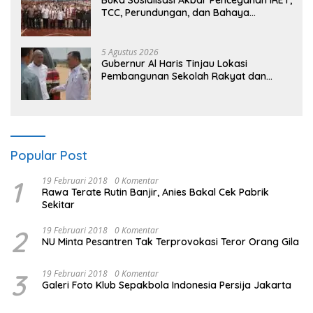
Buka Sosialisasi Akbar Pencegahan IRET,
TCC, Perundungan, dan Bahaya
Narkoba di Bungo, Gubernur Al Haris:
“Kalau anak-anakku bisa jaga diri, 60%
masa depan sudah ada di tangan”
5 Agustus 2026
Gubernur Al Haris Tinjau Lokasi
Pembangunan Sekolah Rakyat dan
Lokasi Pembangunan BTN Bungo Green
City
Popular Post
1
19 Februari 2018
0 Komentar
Rawa Terate Rutin Banjir, Anies Bakal Cek Pabrik
Sekitar
2
19 Februari 2018
0 Komentar
NU Minta Pesantren Tak Terprovokasi Teror Orang Gila
3
19 Februari 2018
0 Komentar
Galeri Foto Klub Sepakbola Indonesia Persija Jakarta