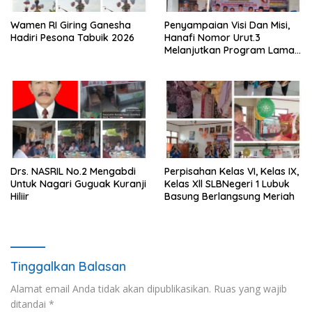
Wamen RI Giring Ganesha
Penyampaian Visi Dan Misi,
Hadiri Pesona Tabuik 2026
Hanafi Nomor Urut.3
Melanjutkan Program Lama
Semoga Amanah
Drs. NASRIL No.2 Mengabdi
Perpisahan Kelas VI, Kelas IX,
Untuk Nagari Guguak Kuranji
Kelas Xll SLBNegeri 1 Lubuk
Hiliir
Basung Berlangsung Meriah
Tinggalkan Balasan
Alamat email Anda tidak akan dipublikasikan.
Ruas yang wajib
ditandai
*