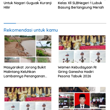
Untuk Nagari Guguak Kuranji
Kelas Xll SLBNegeri 1 Lubuk
Hiliir
Basung Berlangsung Meriah
Rekomendasi untuk kamu
Masyarakat Jorong Bukit
Wamen Kebudayaan RI
Malintang Keluhkan
Giring Ganesha Hadiri
Lambannya Penanganan
Pesona Tabuik 2026
Abrasi Aliran Sungai Batang
Tiku