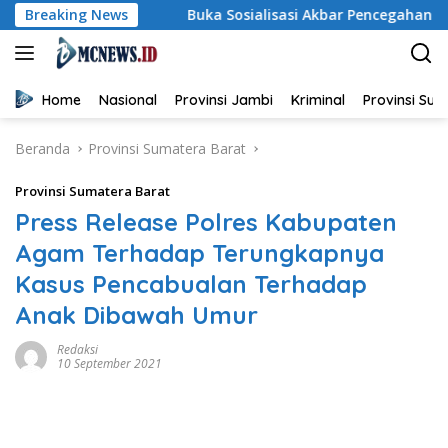
Langsung
ah
Breaking News
Buka Sosialisasi Akbar Pencegahan IRET, TCC, Peru
ke
konten
Home
Nasional
Provinsi Jambi
Kriminal
Provinsi Su
Beranda
Provinsi Sumatera Barat
Provinsi Sumatera Barat
Press Release Polres Kabupaten
Agam Terhadap Terungkapnya
Kasus Pencabualan Terhadap
Anak Dibawah Umur
Redaksi
10 September 2021