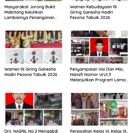
Masyarakat Jorong Bukit
Wamen Kebudayaan RI
Malintang Keluhkan
Giring Ganesha Hadiri
Lambannya Penanganan
Pesona Tabuik 2026
Abrasi Aliran Sungai Batang
Tiku
Wamen RI Giring Ganesha
Penyampaian Visi Dan Misi,
Hadiri Pesona Tabuik 2026
Hanafi Nomor Urut.3
Melanjutkan Program Lama
Semoga Amanah
Drs. NASRIL No.2 Mengabdi
Perpisahan Kelas VI, Kelas IX,