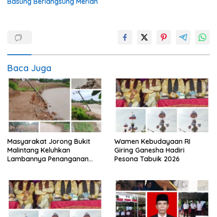
Basung Berlangsung Meriah
Baca Juga
Masyarakat Jorong Bukit
Wamen Kebudayaan RI
Malintang Keluhkan
Giring Ganesha Hadiri
Lambannya Penanganan
Pesona Tabuik 2026
Abrasi Aliran Sungai Batang
Tiku