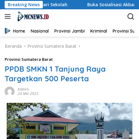
Langsung
dari Sekolah
Breaking News
Buka Sosialisasi Akbar Pencegahan IRET, 
ke
konten
Home
Nasional
Provinsi Jambi
Kriminal
Provinsi Su
Beranda
Provinsi Sumatera Barat
Provinsi Sumatera Barat
PPDB SMKN 1 Tanjung Raya
Targetkan 500 Peserta
Kabiro
24 Mei 2023