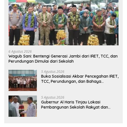
6 Agustus 2026
Wagub Sani: Bentengi Generasi Jambi dari IRET, TCC, dan
Perundungan Dimulai dari Sekolah
5 Agustus 2026
Buka Sosialisasi Akbar Pencegahan IRET,
TCC, Perundungan, dan Bahaya
Narkoba di Bungo, Gubernur Al Haris:
“Kalau anak-anakku bisa jaga diri, 60%
masa depan sudah ada di tangan”
5 Agustus 2026
Gubernur Al Haris Tinjau Lokasi
Pembangunan Sekolah Rakyat dan
Lokasi Pembangunan BTN Bungo Green
City