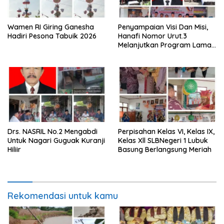
Wamen RI Giring Ganesha
Penyampaian Visi Dan Misi,
Hadiri Pesona Tabuik 2026
Hanafi Nomor Urut.3
Melanjutkan Program Lama
Semoga Amanah
Drs. NASRIL No.2 Mengabdi
Perpisahan Kelas VI, Kelas IX,
Untuk Nagari Guguak Kuranji
Kelas Xll SLBNegeri 1 Lubuk
Hiliir
Basung Berlangsung Meriah
Rekomendasi untuk kamu