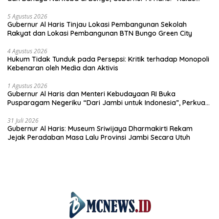
anak-anakku bisa jaga diri, 60% masa depan sudah ada di
tangan”
5 Agustus 2026
Gubernur Al Haris Tinjau Lokasi Pembangunan Sekolah
Rakyat dan Lokasi Pembangunan BTN Bungo Green City
4 Agustus 2026
Hukum Tidak Tunduk pada Persepsi: Kritik terhadap Monopoli
Kebenaran oleh Media dan Aktivis
1 Agustus 2026
Gubernur Al Haris dan Menteri Kebudayaan RI Buka
Pusparagam Negeriku “Dari Jambi untuk Indonesia”, Perkuat
Pelestarian Budaya dan Dorong Ekonomi Kreatif
31 Juli 2026
Gubernur Al Haris: Museum Sriwijaya Dharmakirti Rekam
Jejak Peradaban Masa Lalu Provinsi Jambi Secara Utuh