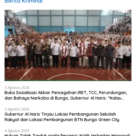
Berita Kriminal
5 Agustus 2026
Buka Sosialisasi Akbar Pencegahan IRET, TCC, Perundungan,
dan Bahaya Narkoba di Bungo, Gubernur Al Haris: “Kalau
anak-anakku bisa jaga diri, 60% masa depan sudah ada di
tangan”
5 Agustus 2026
Gubernur Al Haris Tinjau Lokasi Pembangunan Sekolah
Rakyat dan Lokasi Pembangunan BTN Bungo Green City
4 Agustus 2026
Hukum Tidak Tunduk pada Persepsi: Kritik terhadap Monopoli