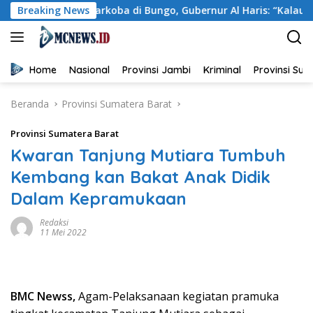
Langsung
aya Narkoba di Bungo, Gubernur Al Haris: “Kalau anak-anakku b
Breaking News
ke
konten
Home
Nasional
Provinsi Jambi
Kriminal
Provinsi Su
Beranda
Provinsi Sumatera Barat
Provinsi Sumatera Barat
Kwaran Tanjung Mutiara Tumbuh
Kembang kan Bakat Anak Didik
Dalam Kepramukaan
Redaksi
11 Mei 2022
BMC Newss,
Agam-Pelaksanaan kegiatan pramuka