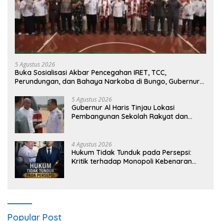
5 Agustus 2026
Buka Sosialisasi Akbar Pencegahan IRET, TCC,
Perundungan, dan Bahaya Narkoba di Bungo, Gubernur
Al Haris: “Kalau anak-anakku bisa jaga diri, 60% masa
depan sudah ada di tangan”
5 Agustus 2026
Gubernur Al Haris Tinjau Lokasi
Pembangunan Sekolah Rakyat dan
Lokasi Pembangunan BTN Bungo Green
City
4 Agustus 2026
Hukum Tidak Tunduk pada Persepsi:
Kritik terhadap Monopoli Kebenaran
oleh Media dan Aktivis
Popular Post