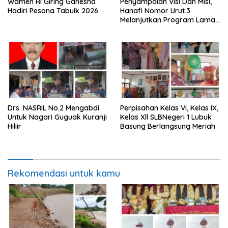
Wamen RI Giring Ganesha
Penyampaian Visi Dan Misi,
Hadiri Pesona Tabuik 2026
Hanafi Nomor Urut.3
Melanjutkan Program Lama
Semoga Amanah
Drs. NASRIL No.2 Mengabdi
Perpisahan Kelas VI, Kelas IX,
Untuk Nagari Guguak Kuranji
Kelas Xll SLBNegeri 1 Lubuk
Hiliir
Basung Berlangsung Meriah
Rekomendasi untuk kamu