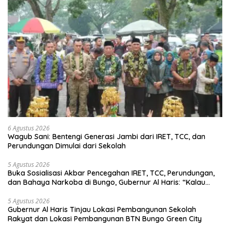
6 Agustus 2026
Wagub Sani: Bentengi Generasi Jambi dari IRET, TCC, dan
Perundungan Dimulai dari Sekolah
5 Agustus 2026
Buka Sosialisasi Akbar Pencegahan IRET, TCC, Perundungan,
dan Bahaya Narkoba di Bungo, Gubernur Al Haris: “Kalau
anak-anakku bisa jaga diri, 60% masa depan sudah ada di
tangan”
5 Agustus 2026
Gubernur Al Haris Tinjau Lokasi Pembangunan Sekolah
Rakyat dan Lokasi Pembangunan BTN Bungo Green City