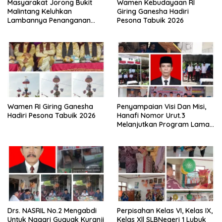
Masyarakat Jorong Bukit
Wamen Kebudayaan RI
Malintang Keluhkan
Giring Ganesha Hadiri
Lambannya Penanganan
Pesona Tabuik 2026
Abrasi Aliran Sungai Batang
Tiku
Wamen RI Giring Ganesha
Penyampaian Visi Dan Misi,
Hadiri Pesona Tabuik 2026
Hanafi Nomor Urut.3
Melanjutkan Program Lama
Semoga Amanah
Drs. NASRIL No.2 Mengabdi
Perpisahan Kelas VI, Kelas IX,
Untuk Nagari Guguak Kuranji
Kelas Xll SLBNegeri 1 Lubuk