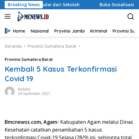
Langsung
Dimulai dari Sekolah
Breaking News
Buka Sosialisasi Akbar Pencegaha
ke
konten
Home
Nasional
Provinsi Jambi
Kriminal
Provinsi Su
Beranda
Provinsi Sumatera Barat
Provinsi Sumatera Barat
Kembali 5 Kasus Terkonfirmasi
Covid 19
Redaksi
28 September 2021
Bmcnewss.com, Agam-
Kabupaten Agam melalui Dinas
Kesehatan catatkan penambahan 5 kasus
terkonfirmasi Covid-19 Selasa (28/9) ini, sehingga total