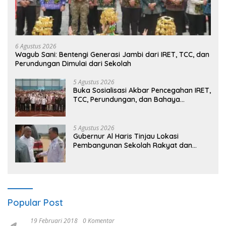
6 Agustus 2026
Wagub Sani: Bentengi Generasi Jambi dari IRET, TCC, dan
Perundungan Dimulai dari Sekolah
5 Agustus 2026
Buka Sosialisasi Akbar Pencegahan IRET,
TCC, Perundungan, dan Bahaya
Narkoba di Bungo, Gubernur Al Haris:
“Kalau anak-anakku bisa jaga diri, 60%
masa depan sudah ada di tangan”
5 Agustus 2026
Gubernur Al Haris Tinjau Lokasi
Pembangunan Sekolah Rakyat dan
Lokasi Pembangunan BTN Bungo Green
City
Popular Post
19 Februari 2018
0 Komentar