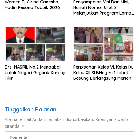
Wamen RI Giring Ganesha
Penyampaian Visi Dan Misi,
Hadiri Pesona Tabuik 2026
Hanafi Nomor Urut.3
Melanjutkan Program Lama
Semoga Amanah
Drs. NASRIL No.2 Mengabdi
Perpisahan Kelas VI, Kelas IX,
Untuk Nagari Guguak Kuranji
Kelas Xll SLBNegeri 1 Lubuk
Hiliir
Basung Berlangsung Meriah
Tinggalkan Balasan
Alamat email Anda tidak akan dipublikasikan.
Ruas yang wajib
ditandai
*