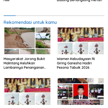
Hiliir
Basung Berlangsung Meriah
Rekomendasi untuk kamu
Masyarakat Jorong Bukit
Wamen Kebudayaan RI
Malintang Keluhkan
Giring Ganesha Hadiri
Lambannya Penanganan
Pesona Tabuik 2026
Abrasi Aliran Sungai Batang
Tiku