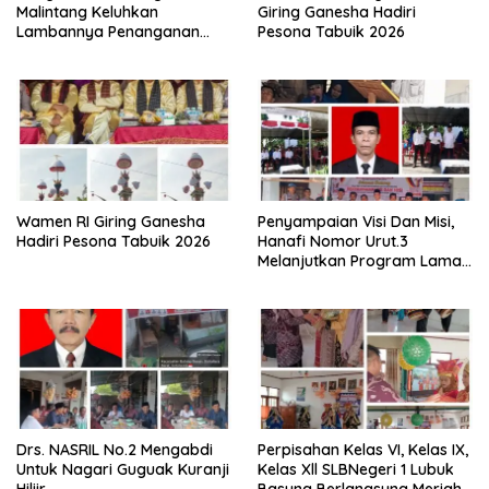
Malintang Keluhkan
Giring Ganesha Hadiri
Lambannya Penanganan
Pesona Tabuik 2026
Abrasi Aliran Sungai Batang
Tiku
Wamen RI Giring Ganesha
Penyampaian Visi Dan Misi,
Hadiri Pesona Tabuik 2026
Hanafi Nomor Urut.3
Melanjutkan Program Lama
Semoga Amanah
Drs. NASRIL No.2 Mengabdi
Perpisahan Kelas VI, Kelas IX,
Untuk Nagari Guguak Kuranji
Kelas Xll SLBNegeri 1 Lubuk