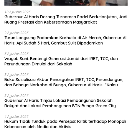
10 Agustus 2026
Gubernur Al Haris Dorong Turnamen Padel Berkelanjutan, Jadi
Ruang Prestasi dan Kebersamaan Masyarakat
9 Agustus 2026
Turun Langsung Padamkan Karhutla di Air Merah, Gubernur Al
Haris: Api Sudah 3 Hari, Gambut Sulit Dipadamkan
6 Agustus 2026
Wagub Sani: Bentengi Generasi Jambi dari IRET, TCC, dan
Perundungan Dimulai dari Sekolah
5 Agustus 2026
Buka Sosialisasi Akbar Pencegahan IRET, TCC, Perundungan,
dan Bahaya Narkoba di Bungo, Gubernur Al Haris: “Kalau
anak-anakku bisa jaga diri, 60% masa depan sudah ada di
tangan”
5 Agustus 2026
Gubernur Al Haris Tinjau Lokasi Pembangunan Sekolah
Rakyat dan Lokasi Pembangunan BTN Bungo Green City
4 Agustus 2026
Hukum Tidak Tunduk pada Persepsi: Kritik terhadap Monopoli
Kebenaran oleh Media dan Aktivis