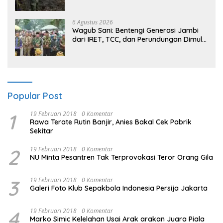
3 Hari, Gambut Sulit Dipadamkan
6 Agustus 2026
Wagub Sani: Bentengi Generasi Jambi
dari IRET, TCC, dan Perundungan Dimulai
dari Sekolah
Popular Post
1
19 Februari 2018
0 Komentar
Rawa Terate Rutin Banjir, Anies Bakal Cek Pabrik
Sekitar
2
19 Februari 2018
0 Komentar
NU Minta Pesantren Tak Terprovokasi Teror Orang Gila
3
19 Februari 2018
0 Komentar
Galeri Foto Klub Sepakbola Indonesia Persija Jakarta
4
19 Februari 2018
0 Komentar
Marko Simic Kelelahan Usai Arak arakan Juara Piala