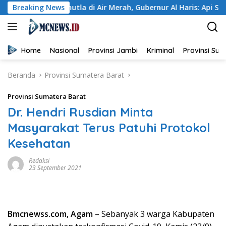
Langsung
Karhutla di Air Merah, Gubernur Al Haris: Api Sudah 3 Hari, 
Breaking News
ke
konten
Home
Nasional
Provinsi Jambi
Kriminal
Provinsi Su
Beranda
Provinsi Sumatera Barat
Provinsi Sumatera Barat
Dr. Hendri Rusdian Minta
Masyarakat Terus Patuhi Protokol
Kesehatan
Redaksi
23 September 2021
Bmcnewss.com, Agam
– Sebanyak 3 warga Kabupaten