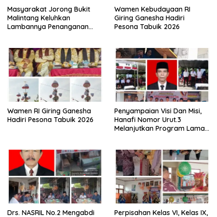
Masyarakat Jorong Bukit
Wamen Kebudayaan RI
Malintang Keluhkan
Giring Ganesha Hadiri
Lambannya Penanganan
Pesona Tabuik 2026
Abrasi Aliran Sungai Batang
Tiku
Wamen RI Giring Ganesha
Penyampaian Visi Dan Misi,
Hadiri Pesona Tabuik 2026
Hanafi Nomor Urut.3
Melanjutkan Program Lama
Semoga Amanah
Drs. NASRIL No.2 Mengabdi
Perpisahan Kelas VI, Kelas IX,