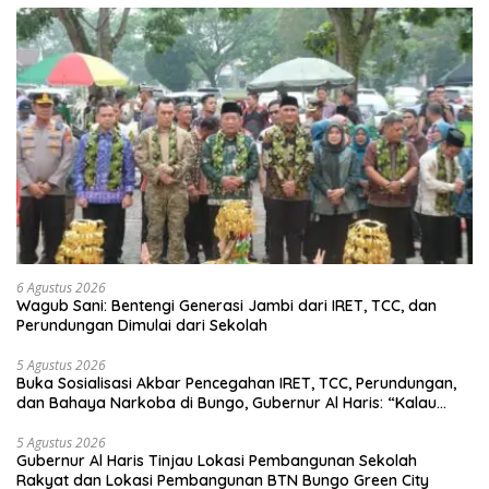
6 Agustus 2026
Wagub Sani: Bentengi Generasi Jambi dari IRET, TCC, dan
Perundungan Dimulai dari Sekolah
5 Agustus 2026
Buka Sosialisasi Akbar Pencegahan IRET, TCC, Perundungan,
dan Bahaya Narkoba di Bungo, Gubernur Al Haris: “Kalau
anak-anakku bisa jaga diri, 60% masa depan sudah ada di
tangan”
5 Agustus 2026
Gubernur Al Haris Tinjau Lokasi Pembangunan Sekolah
Rakyat dan Lokasi Pembangunan BTN Bungo Green City