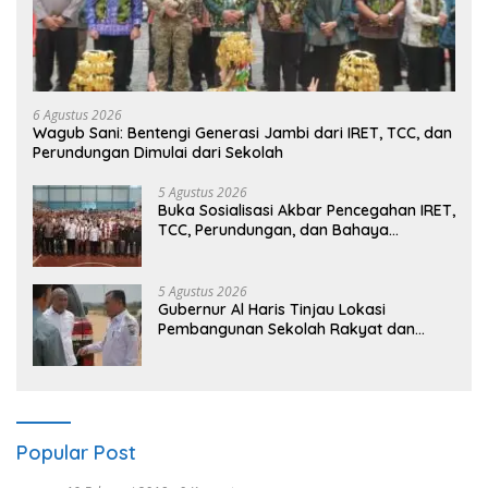
6 Agustus 2026
Wagub Sani: Bentengi Generasi Jambi dari IRET, TCC, dan
Perundungan Dimulai dari Sekolah
5 Agustus 2026
Buka Sosialisasi Akbar Pencegahan IRET,
TCC, Perundungan, dan Bahaya
Narkoba di Bungo, Gubernur Al Haris:
“Kalau anak-anakku bisa jaga diri, 60%
masa depan sudah ada di tangan”
5 Agustus 2026
Gubernur Al Haris Tinjau Lokasi
Pembangunan Sekolah Rakyat dan
Lokasi Pembangunan BTN Bungo Green
City
Popular Post