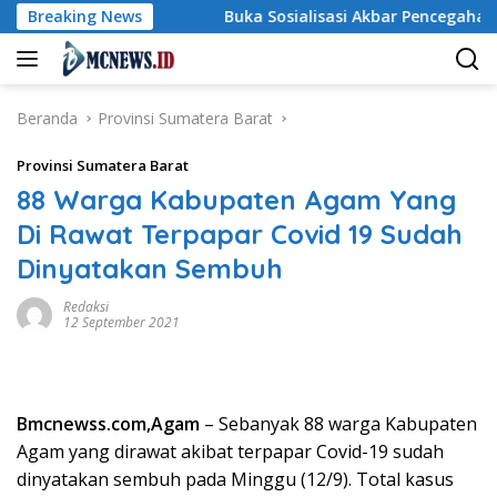
Langsung
olah
Breaking News
Buka Sosialisasi Akbar Pencegahan IRET, TCC, Pe
ke
konten
Beranda
Provinsi Sumatera Barat
Provinsi Sumatera Barat
88 Warga Kabupaten Agam Yang
Di Rawat Terpapar Covid 19 Sudah
Dinyatakan Sembuh
Redaksi
12 September 2021
Bmcnewss.com,Agam
– Sebanyak 88 warga Kabupaten
Agam yang dirawat akibat terpapar Covid-19 sudah
dinyatakan sembuh pada Minggu (12/9). Total kasus