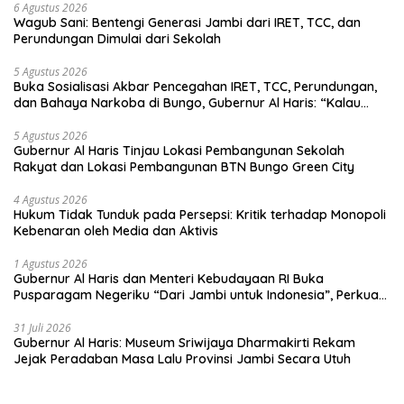
6 Agustus 2026
Wagub Sani: Bentengi Generasi Jambi dari IRET, TCC, dan
Perundungan Dimulai dari Sekolah
5 Agustus 2026
Buka Sosialisasi Akbar Pencegahan IRET, TCC, Perundungan,
dan Bahaya Narkoba di Bungo, Gubernur Al Haris: “Kalau
anak-anakku bisa jaga diri, 60% masa depan sudah ada di
tangan”
5 Agustus 2026
Gubernur Al Haris Tinjau Lokasi Pembangunan Sekolah
Rakyat dan Lokasi Pembangunan BTN Bungo Green City
4 Agustus 2026
Hukum Tidak Tunduk pada Persepsi: Kritik terhadap Monopoli
Kebenaran oleh Media dan Aktivis
1 Agustus 2026
Gubernur Al Haris dan Menteri Kebudayaan RI Buka
Pusparagam Negeriku “Dari Jambi untuk Indonesia”, Perkuat
Pelestarian Budaya dan Dorong Ekonomi Kreatif
31 Juli 2026
Gubernur Al Haris: Museum Sriwijaya Dharmakirti Rekam
Jejak Peradaban Masa Lalu Provinsi Jambi Secara Utuh