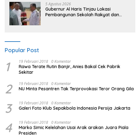
masa depan sudah ada di tangan”
5 Agustus 2026
Gubernur Al Haris Tinjau Lokasi
Pembangunan Sekolah Rakyat dan
Lokasi Pembangunan BTN Bungo Green
City
Popular Post
1
19 Februari 2018
0 Komentar
Rawa Terate Rutin Banjir, Anies Bakal Cek Pabrik
Sekitar
2
19 Februari 2018
0 Komentar
NU Minta Pesantren Tak Terprovokasi Teror Orang Gila
3
19 Februari 2018
0 Komentar
Galeri Foto Klub Sepakbola Indonesia Persija Jakarta
4
19 Februari 2018
0 Komentar
Marko Simic Kelelahan Usai Arak arakan Juara Piala
Presiden