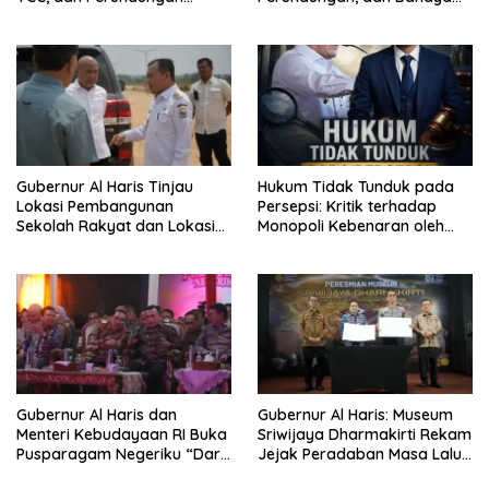
Dimulai dari Sekolah
Narkoba di Bungo, Gubernur
Al Haris: “Kalau anak-anakku
bisa jaga diri, 60% masa
depan sudah ada di tangan”
Gubernur Al Haris Tinjau
Hukum Tidak Tunduk pada
Lokasi Pembangunan
Persepsi: Kritik terhadap
Sekolah Rakyat dan Lokasi
Monopoli Kebenaran oleh
Pembangunan BTN Bungo
Media dan Aktivis
Green City
Gubernur Al Haris dan
Gubernur Al Haris: Museum
Menteri Kebudayaan RI Buka
Sriwijaya Dharmakirti Rekam
Pusparagam Negeriku “Dari
Jejak Peradaban Masa Lalu
Jambi untuk Indonesia”,
Provinsi Jambi Secara Utuh