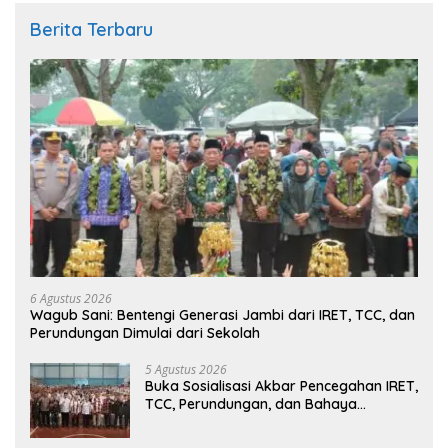
Berita Terbaru
6 Agustus 2026
Wagub Sani: Bentengi Generasi Jambi dari IRET, TCC, dan
Perundungan Dimulai dari Sekolah
5 Agustus 2026
Buka Sosialisasi Akbar Pencegahan IRET,
TCC, Perundungan, dan Bahaya
Narkoba di Bungo, Gubernur Al Haris:
“Kalau anak-anakku bisa jaga diri, 60%