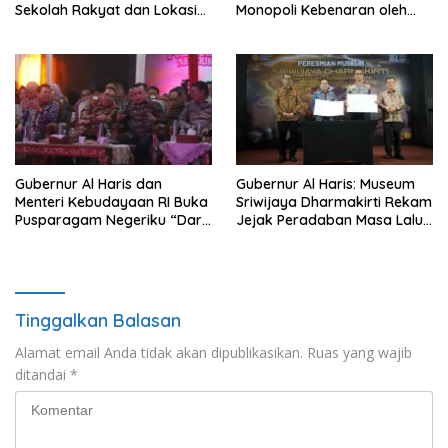
Sekolah Rakyat dan Lokasi
Monopoli Kebenaran oleh
Pembangunan BTN Bungo
Media dan Aktivis
Green City
Gubernur Al Haris dan
Gubernur Al Haris: Museum
Menteri Kebudayaan RI Buka
Sriwijaya Dharmakirti Rekam
Pusparagam Negeriku “Dari
Jejak Peradaban Masa Lalu
Jambi untuk Indonesia”,
Provinsi Jambi Secara Utuh
Perkuat Pelestarian Budaya
dan Dorong Ekonomi Kreatif
Tinggalkan Balasan
Alamat email Anda tidak akan dipublikasikan.
Ruas yang wajib
ditandai
*