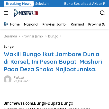
Langsung
i dari Sekolah
Breaking News
Buka Sosialisasi Akbar Pencegahan IRET
ke
konten
Home
Nasional
Provinsi Jambi
Kriminal
Provinsi Su
Beranda
Provinsi Jambi
Bungo
Bungo
Wakili Bungo Ikut Jambore Dunia
di Korsel, Ini Pesan Bupati Mashuri
Pada Deza Shaka Najibatunnisa.
Redaksi
26 Juli 2023
Bmcmewss.com,Bungo
-Bupati Bungo