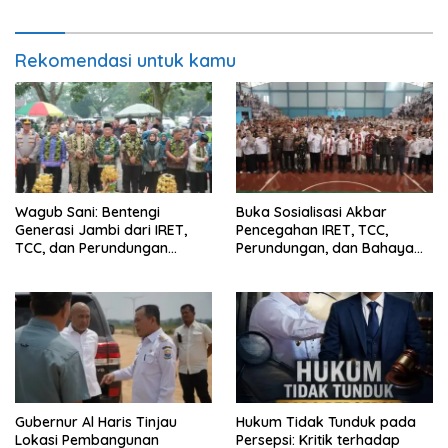
Perkuat Pelestarian Budaya
dan Dorong Ekonomi Kreatif
Rekomendasi untuk kamu
Wagub Sani: Bentengi
Buka Sosialisasi Akbar
Generasi Jambi dari IRET,
Pencegahan IRET, TCC,
TCC, dan Perundungan
Perundungan, dan Bahaya
Dimulai dari Sekolah
Narkoba di Bungo, Gubernur
Al Haris: “Kalau anak-anakku
bisa jaga diri, 60% masa
depan sudah ada di tangan”
Gubernur Al Haris Tinjau
Hukum Tidak Tunduk pada
Lokasi Pembangunan
Persepsi: Kritik terhadap