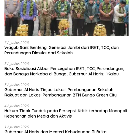
6 Agustus 2026
Wagub Sani: Bentengi Generasi Jambi dari IRET, TCC, dan
Perundungan Dimulai dari Sekolah
5 Agustus 2026
Buka Sosialisasi Akbar Pencegahan IRET, TCC, Perundungan,
dan Bahaya Narkoba di Bungo, Gubernur Al Haris: “Kalau
anak-anakku bisa jaga diri, 60% masa depan sudah ada di
tangan”
5 Agustus 2026
Gubernur Al Haris Tinjau Lokasi Pembangunan Sekolah
Rakyat dan Lokasi Pembangunan BTN Bungo Green City
4 Agustus 2026
Hukum Tidak Tunduk pada Persepsi: Kritik terhadap Monopoli
Kebenaran oleh Media dan Aktivis
1 Agustus 2026
Gubernur Al Haris dan Menteri Kebudayaan RI Buka