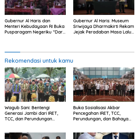
Gubernur Al Haris dan
Gubernur Al Haris: Museum
Menteri Kebudayaan RI Buka
Sriwijaya Dharmakirti Rekam
Pusparagam Negeriku “Dari
Jejak Peradaban Masa Lalu
Jambi untuk Indonesia”,
Provinsi Jambi Secara Utuh
Perkuat Pelestarian Budaya
dan Dorong Ekonomi Kreatif
Rekomendasi untuk kamu
Wagub Sani: Bentengi
Buka Sosialisasi Akbar
Generasi Jambi dari IRET,
Pencegahan IRET, TCC,
TCC, dan Perundungan
Perundungan, dan Bahaya
Dimulai dari Sekolah
Narkoba di Bungo, Gubernur
Al Haris: “Kalau anak-anakku
bisa jaga diri, 60% masa