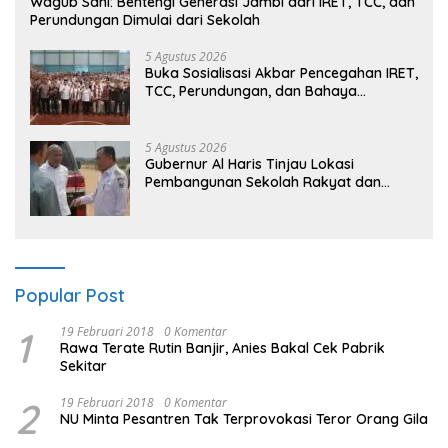
Wagub Sani: Bentengi Generasi Jambi dari IRET, TCC, dan
Perundungan Dimulai dari Sekolah
5 Agustus 2026
Buka Sosialisasi Akbar Pencegahan IRET,
TCC, Perundungan, dan Bahaya
Narkoba di Bungo, Gubernur Al Haris:
“Kalau anak-anakku bisa jaga diri, 60%
masa depan sudah ada di tangan”
5 Agustus 2026
Gubernur Al Haris Tinjau Lokasi
Pembangunan Sekolah Rakyat dan
Lokasi Pembangunan BTN Bungo Green
City
Popular Post
1
19 Februari 2018
0 Komentar
Rawa Terate Rutin Banjir, Anies Bakal Cek Pabrik
Sekitar
2
19 Februari 2018
0 Komentar
NU Minta Pesantren Tak Terprovokasi Teror Orang Gila