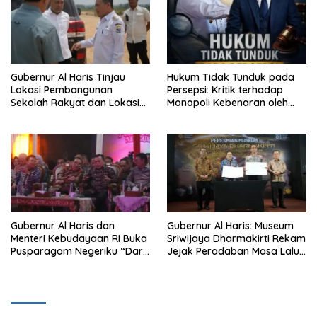
depan sudah ada di tangan”
Gubernur Al Haris Tinjau
Hukum Tidak Tunduk pada
Lokasi Pembangunan
Persepsi: Kritik terhadap
Sekolah Rakyat dan Lokasi
Monopoli Kebenaran oleh
Pembangunan BTN Bungo
Media dan Aktivis
Green City
Gubernur Al Haris dan
Gubernur Al Haris: Museum
Menteri Kebudayaan RI Buka
Sriwijaya Dharmakirti Rekam
Pusparagam Negeriku “Dari
Jejak Peradaban Masa Lalu
Jambi untuk Indonesia”,
Provinsi Jambi Secara Utuh
Perkuat Pelestarian Budaya
dan Dorong Ekonomi Kreatif