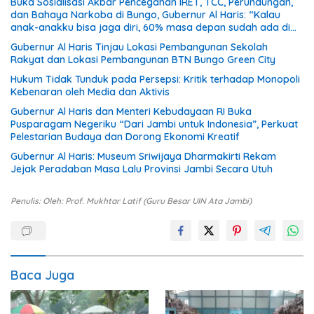
Buka Sosialisasi Akbar Pencegahan IRET, TCC, Perundungan,
dan Bahaya Narkoba di Bungo, Gubernur Al Haris: “Kalau
anak-anakku bisa jaga diri, 60% masa depan sudah ada di
tangan”
Gubernur Al Haris Tinjau Lokasi Pembangunan Sekolah
Rakyat dan Lokasi Pembangunan BTN Bungo Green City
Hukum Tidak Tunduk pada Persepsi: Kritik terhadap Monopoli
Kebenaran oleh Media dan Aktivis
Gubernur Al Haris dan Menteri Kebudayaan RI Buka
Pusparagam Negeriku “Dari Jambi untuk Indonesia”, Perkuat
Pelestarian Budaya dan Dorong Ekonomi Kreatif
Gubernur Al Haris: Museum Sriwijaya Dharmakirti Rekam
Jejak Peradaban Masa Lalu Provinsi Jambi Secara Utuh
Penulis: Oleh: Prof. Mukhtar Latif (Guru Besar UIN Ata Jambi)
Baca Juga