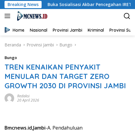
Langsung
Breaking News
Buka Sosialisasi Akbar Pencegahan IRET, TCC, Perundu
ke
konten
Home
Nasional
Provinsi Jambi
Kriminal
Provinsi Su
Beranda
Provinsi Jambi
Bungo
Bungo
TREN KENAIKAN PENYAKIT
MENULAR DAN TARGET ZERO
GROWTH 2030 DI PROVINSI JAMBI
Redaksi
20 April 2026
Bmcnews.id,Jambi
-A. Pendahuluan