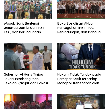
Wagub Sani: Bentengi
Buka Sosialisasi Akbar
Generasi Jambi dari IRET,
Pencegahan IRET, TCC,
TCC, dan Perundungan
Perundungan, dan Bahaya
Dimulai dari Sekolah
Narkoba di Bungo, Gubernur
Al Haris: “Kalau anak-anakku
bisa jaga diri, 60% masa
depan sudah ada di tangan”
Gubernur Al Haris Tinjau
Hukum Tidak Tunduk pada
Lokasi Pembangunan
Persepsi: Kritik terhadap
Sekolah Rakyat dan Lokasi
Monopoli Kebenaran oleh
Pembangunan BTN Bungo
Media dan Aktivis
Green City