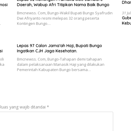
Dhar
mosi
Daerah, Wabup Afri Titipkan Nama Baik Bungo
Prov
Bmcnewss. Com, Bungo-Wakil Bupati Bungo Syafrudin
31 Ju
Gube
Dwi Afriyanto resmi melepas 32 orang peserta
Kebu
.
Kontingen Bungo…
Lepas 97 Calon Jama’ah Haji, Bupati Bungo
si
Ingatkan CJH Jaga Kesehatan.
li
Bmcnewss. Com, Bungo-Tahapan demi tahapan
uka
dalam pelaksanaan Manasik Haji yang dilakukan
Pemerintah Kabupaten Bungo bersama…
Ruas yang wajib ditandai
*