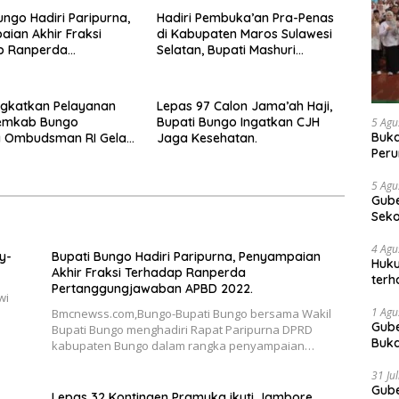
ungo Hadiri Paripurna,
Hadiri Pembuka’an Pra-Penas
ian Akhir Fraksi
di Kabupaten Maros Sulawesi
p Ranperda
Selatan, Bupati Mashuri
gungjawaban APBD
Promosi Beras Asal Bungo
ngkatkan Pelayanan
Lepas 97 Calon Jama’ah Haji,
Pemkab Bungo
Bupati Bungo Ingatkan CJH
5 Agu
Buka
 Ombudsman RI Gelar
Jaga Kesehatan.
Peru
Gube
jaga
5 Agu
Gube
tan
Sek
Bung
4 Agu
y-
Bupati Bungo Hadiri Paripurna, Penyampaian
Huku
Akhir Fraksi Terhadap Ranperda
terh
Pertanggungjawaban APBD 2022.
Akti
wi
1 Agu
Bmcnewss.com,Bungo-Bupati Bungo bersama Wakil
Gube
Bupati Bungo menghadiri Rapat Paripurna DPRD
Buka
kabupaten Bungo dalam rangka penyampaian…
Indo
Doro
31 Ju
Gube
Lepas 32 Kontingen Pramuka ikuti Jambore