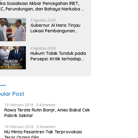
ka Sosialisasi Akbar Pencegahan IRET,
C, Perundungan, dan Bahaya Narkoba di
ngo, Gubernur Al Haris: “Kalau anak-
akku bisa jaga diri, 60% masa depan
5 Agustus 2026
Gubernur Al Haris Tinjau
dah ada di tangan”
Lokasi Pembangunan
Sekolah Rakyat dan
Lokasi Pembangunan BTN
Bungo Green City
4 Agustus 2026
Hukum Tidak Tunduk pada
Persepsi: Kritik terhadap
Monopoli Kebenaran oleh
Media dan Aktivis
ular Post
19 Februari 2018
0 Komentar
Rawa Terate Rutin Banjir, Anies Bakal Cek
Pabrik Sekitar
19 Februari 2018
0 Komentar
NU Minta Pesantren Tak Terprovokasi
Teror Orang Gila