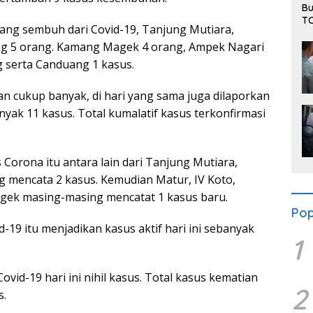
Bu
TC
ang sembuh dari Covid-19, Tanjung Mutiara,
Bu
an
g 5 orang. Kamang Magek 4 orang, Ampek Nagari
su
 serta Canduang 1 kasus.
cukup banyak, di hari yang sama juga dilaporkan
ak 11 kasus. Total kumalatif kasus terkonfirmasi
Corona itu antara lain dari Tanjung Mutiara,
mencata 2 kasus. Kemudian Matur, IV Koto,
ek masing-masing mencatat 1 kasus baru.
Pop
9 itu menjadikan kasus aktif hari ini sebanyak
1
vid-19 hari ini nihil kasus. Total kasus kematian
2
s.