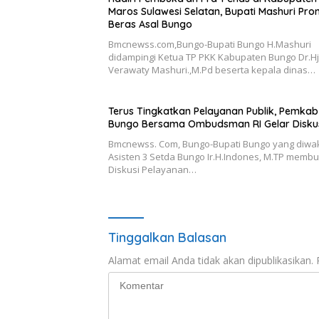
Maros Sulawesi Selatan, Bupati Mashuri Pro
Beras Asal Bungo
Bmcnewss.com,Bungo-Bupati Bungo H.Mashuri
didampingi Ketua TP PKK Kabupaten Bungo Dr.Hj
Verawaty Mashuri.,M.Pd beserta kepala dinas…
Terus Tingkatkan Pelayanan Publik, Pemkab
Bungo Bersama Ombudsman RI Gelar Disku
Bmcnewss. Com, Bungo-Bupati Bungo yang diwaki
Asisten 3 Setda Bungo Ir.H.Indones, M.TP memb
Diskusi Pelayanan…
Tinggalkan Balasan
Alamat email Anda tidak akan dipublikasikan.