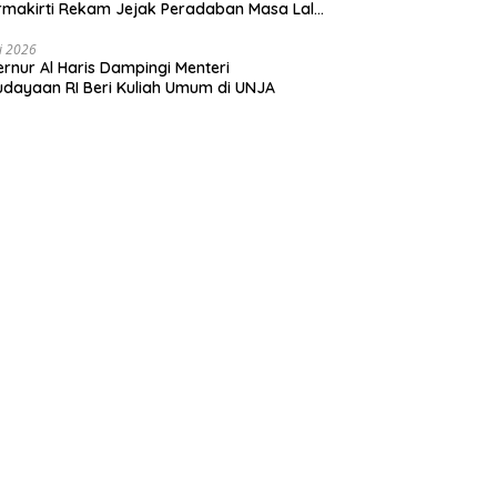
makirti Rekam Jejak Peradaban Masa Lalu
insi Jambi Secara Utuh
li 2026
rnur Al Haris Dampingi Menteri
dayaan RI Beri Kuliah Umum di UNJA