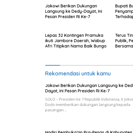
Jokowi Berikan Dukungan
Bupati B
Langsung ke Dedy-Dayat, Ini
Penyampa
Pesan Presiden RI Ke-7
Terhada
Pertang
2022.
Lepas 32 Kontingen Pramuka
Terus Ti
ikuti Jambore Daerah, Wabup
Publik, 
Afri Titipkan Nama Baik Bungo
Bersama
Diskusi
Rekomendasi untuk kamu
Jokowi Berikan Dukungan Langsung ke Ded
Dayat, Ini Pesan Presiden RI Ke-7
SOLO – Presiden ke 7 Republik Indonesia, Ir Joko
Dodo memberikan dukungan langsung kepada
pasangan…
Hadiri Pembuka’an Pra-Penas di Kabupaten