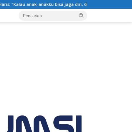
ak-anakku bisa jaga diri, 60% masa depan sudah ada di tangan”