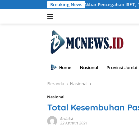
Langsung
Buka Sosialisasi Akbar Pencegahan IRET, TCC, Perundunga
Breaking News
ke
konten
Home
Nasional
Provinsi Jambi
Beranda
Nasional
Nasional
Total Kesembuhan Pas
Redaksi
22 Agustus 2021