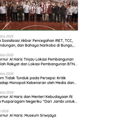
stus 2026
 Sosialisasi Akbar Pencegahan IRET, TCC,
ndungan, dan Bahaya Narkoba di Bungo,
rnur Al Haris: “Kalau anak-anakku bisa
 diri, 60% masa depan sudah ada di
stus 2026
rnur Al Haris Tinjau Lokasi Pembangunan
gan”
olah Rakyat dan Lokasi Pembangunan BTN
o Green City
stus 2026
m Tidak Tunduk pada Persepsi: Kritik
adap Monopoli Kebenaran oleh Media dan
vis
stus 2026
rnur Al Haris dan Menteri Kebudayaan RI
 Pusparagam Negeriku “Dari Jambi untuk
nesia”, Perkuat Pelestarian Budaya dan
ng Ekonomi Kreatif
li 2026
rnur Al Haris: Museum Sriwijaya