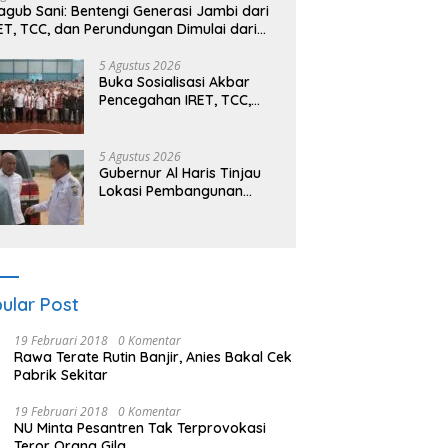
gub Sani: Bentengi Generasi Jambi dari
ET, TCC, dan Perundungan Dimulai dari
kolah
5 Agustus 2026
Buka Sosialisasi Akbar
Pencegahan IRET, TCC,
Perundungan, dan Bahaya
Narkoba di Bungo,
Gubernur Al Haris: “Kalau
5 Agustus 2026
anak-anakku bisa jaga
Gubernur Al Haris Tinjau
diri, 60% masa depan
Lokasi Pembangunan
sudah ada di tangan”
Sekolah Rakyat dan
Lokasi Pembangunan BTN
Bungo Green City
ular Post
19 Februari 2018
0 Komentar
Rawa Terate Rutin Banjir, Anies Bakal Cek
Pabrik Sekitar
19 Februari 2018
0 Komentar
NU Minta Pesantren Tak Terprovokasi
Teror Orang Gila