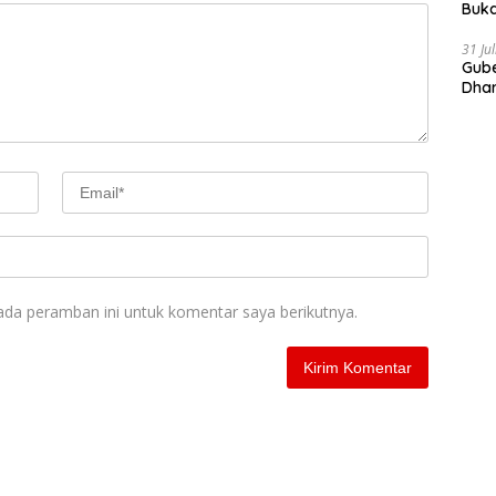
Buka
Indo
Doro
31 Ju
Gube
Dhar
Prov
ada peramban ini untuk komentar saya berikutnya.