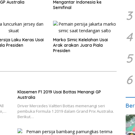
GP Australia
Mengantar Indonesia ke
Semifinal
3
4
ersija Laku Keras Usai
Marko Simic Kelelahan Usai
ala Presiden
Arak arakan Juara Piala
Presiden
5
6
Klasemen F1 2019 Usai Bottas Menangi GP
Australia
Ber
ll
Driver Mercedes Valtteri Bottas memenangi seri
bi,…
pembuka Formula 1 2019 dalam Grand Prix Australia.
Berikut…