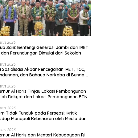
stus 2026
b Sani: Bentengi Generasi Jambi dari IRET,
 dan Perundungan Dimulai dari Sekolah
stus 2026
 Sosialisasi Akbar Pencegahan IRET, TCC,
ndungan, dan Bahaya Narkoba di Bungo,
rnur Al Haris: “Kalau anak-anakku bisa
 diri, 60% masa depan sudah ada di
stus 2026
rnur Al Haris Tinjau Lokasi Pembangunan
gan”
olah Rakyat dan Lokasi Pembangunan BTN
o Green City
stus 2026
m Tidak Tunduk pada Persepsi: Kritik
adap Monopoli Kebenaran oleh Media dan
vis
stus 2026
rnur Al Haris dan Menteri Kebudayaan RI