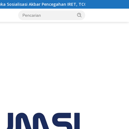
i Akbar Pencegahan IRET, TCC, Perundungan, dan Bahaya Narkoba