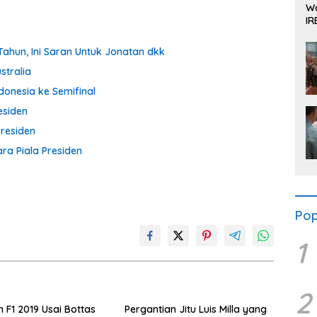
Wa
IR
Se
 Tahun, Ini Saran Untuk Jonatan dkk
stralia
ndonesia ke Semifinal
esiden
Presiden
ra Piala Presiden
Pop
1
2
 F1 2019 Usai Bottas
Pergantian Jitu Luis Milla yang