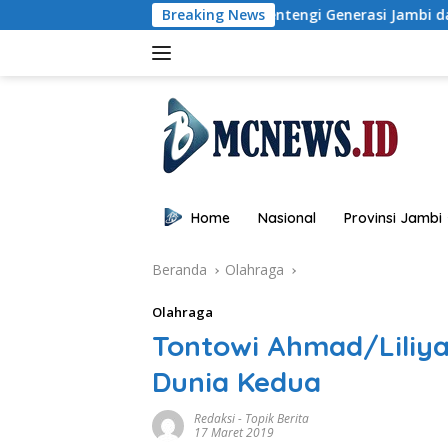
Langsung
Wagub Sani: Bentengi Generasi Jambi dari IRET, TCC,
Breaking News
ke
konten
Home
Nasional
Provinsi Jambi
Beranda
Olahraga
Olahraga
Tontowi Ahmad/Liliya
Dunia Kedua
Redaksi
-
Topik Berita
17 Maret 2019