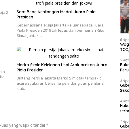
Saat Bepe Kehilangan Medali Juara Piala
ja 2-
Presiden
Keberhasilan Persija Jakarta keluar sebagai juara
Piala Presiden 2018 tak lepas dari permainan Riko
Simanjuntak….
6 Agu
Wagu
TCC,
5 Agu
Buka
Marko Simic Kelelahan Usai Arak arakan Juara
Peru
Piala Presiden
ala
Gube
lik
Bintang Persija Jakarta Marko Simic tak tampak di
jaga
5 Agu
acara syukuran bersama pelindung dan pembina
Gube
tan
klub…
Sek
Bung
4 Agu
Huku
terh
Akti
1 Agu
Ruas yang wajib ditandai
*
Gube