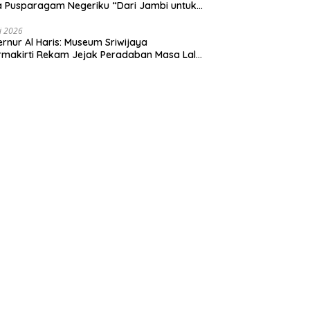
 Pusparagam Negeriku “Dari Jambi untuk
nesia”, Perkuat Pelestarian Budaya dan
ng Ekonomi Kreatif
li 2026
rnur Al Haris: Museum Sriwijaya
makirti Rekam Jejak Peradaban Masa Lalu
insi Jambi Secara Utuh