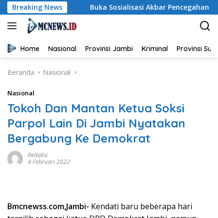
Langsung
Sekolah
Breaking News
Buka Sosialisasi Akbar Pencegahan IRET, TCC, 
ke
konten
Home
Nasional
Provinsi Jambi
Kriminal
Provinsi Su
Beranda
Nasional
Nasional
Tokoh Dan Mantan Ketua Soksi
Parpol Lain Di Jambi Nyatakan
Bergabung Ke Demokrat
Redaksi
4 Februari 2022
Bmcnewss.com,Jambi-
Kendati baru beberapa hari