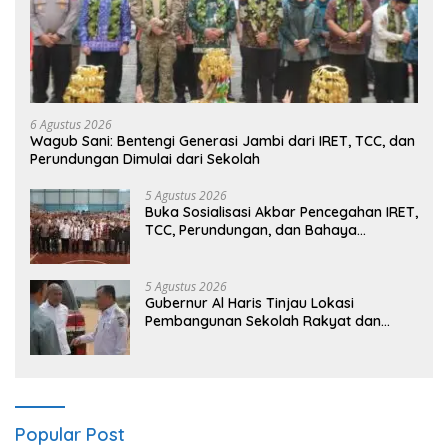
6 Agustus 2026
Wagub Sani: Bentengi Generasi Jambi dari IRET, TCC, dan
Perundungan Dimulai dari Sekolah
5 Agustus 2026
Buka Sosialisasi Akbar Pencegahan IRET,
TCC, Perundungan, dan Bahaya
Narkoba di Bungo, Gubernur Al Haris:
“Kalau anak-anakku bisa jaga diri, 60%
masa depan sudah ada di tangan”
5 Agustus 2026
Gubernur Al Haris Tinjau Lokasi
Pembangunan Sekolah Rakyat dan
Lokasi Pembangunan BTN Bungo Green
City
Popular Post