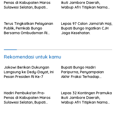
Penas di Kabupaten Maros
ikuti Jambore Daerah,
Sulawesi Selatan, Bupati
Wabup Afri Titipkan Nama
Mashuri Promosi Beras Asal
Baik Bungo
Bungo
Terus Tingkatkan Pelayanan
Lepas 97 Calon Jama’ah Haji,
Publik, Pemkab Bungo
Bupati Bungo Ingatkan CJH
Bersama Ombudsman RI
Jaga Kesehatan.
Gelar Diskusi
Rekomendasi untuk kamu
Jokowi Berikan Dukungan
Bupati Bungo Hadiri
Langsung ke Dedy-Dayat, Ini
Paripurna, Penyampaian
Pesan Presiden RI Ke-7
Akhir Fraksi Terhadap
Ranperda
Pertanggungjawaban APBD
2022.
Hadiri Pembuka’an Pra-
Lepas 32 Kontingen Pramuka
Penas di Kabupaten Maros
ikuti Jambore Daerah,
Sulawesi Selatan, Bupati
Wabup Afri Titipkan Nama
Mashuri Promosi Beras Asal
Baik Bungo
Bungo