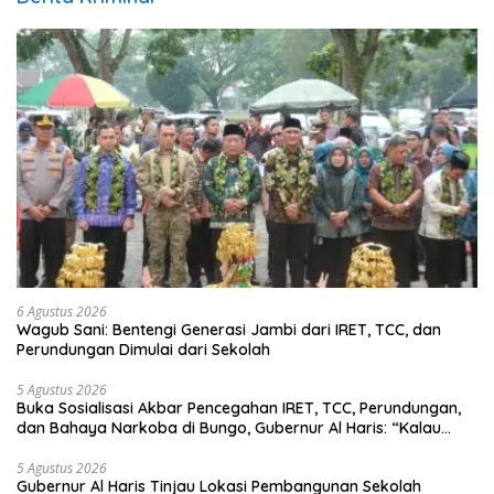
6 Agustus 2026
Wagub Sani: Bentengi Generasi Jambi dari IRET, TCC, dan
Perundungan Dimulai dari Sekolah
5 Agustus 2026
Buka Sosialisasi Akbar Pencegahan IRET, TCC, Perundungan,
dan Bahaya Narkoba di Bungo, Gubernur Al Haris: “Kalau
anak-anakku bisa jaga diri, 60% masa depan sudah ada di
tangan”
5 Agustus 2026
Gubernur Al Haris Tinjau Lokasi Pembangunan Sekolah