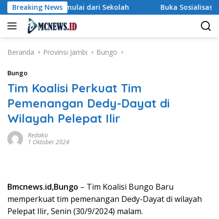
Langsung
n Dimulai dari Sekolah
Breaking News
Buka Sosialisasi Akbar Pencega
ke
konten
Beranda
Provinsi Jambi
Bungo
Bungo
Tim Koalisi Perkuat Tim
Pemenangan Dedy-Dayat di
Wilayah Pelepat Ilir
Redaksi
1 Oktober 2024
Bmcnews.id,Bungo
– Tim Koalisi Bungo Baru
memperkuat tim pemenangan Dedy-Dayat di wilayah
Pelepat Ilir, Senin (30/9/2024) malam.