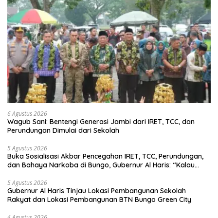
6 Agustus 2026
Wagub Sani: Bentengi Generasi Jambi dari IRET, TCC, dan
Perundungan Dimulai dari Sekolah
5 Agustus 2026
Buka Sosialisasi Akbar Pencegahan IRET, TCC, Perundungan,
dan Bahaya Narkoba di Bungo, Gubernur Al Haris: “Kalau
anak-anakku bisa jaga diri, 60% masa depan sudah ada di
tangan”
5 Agustus 2026
Gubernur Al Haris Tinjau Lokasi Pembangunan Sekolah
Rakyat dan Lokasi Pembangunan BTN Bungo Green City
4 Agustus 2026