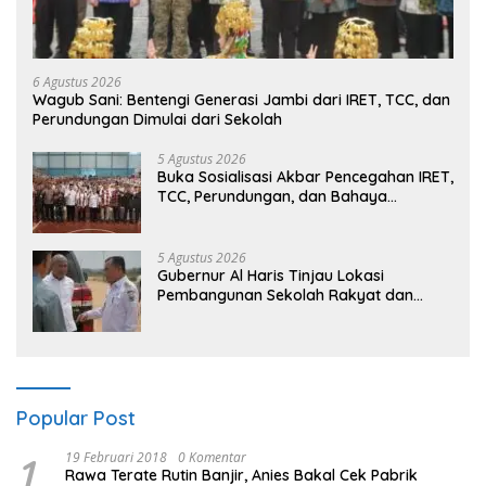
6 Agustus 2026
Wagub Sani: Bentengi Generasi Jambi dari IRET, TCC, dan
Perundungan Dimulai dari Sekolah
5 Agustus 2026
Buka Sosialisasi Akbar Pencegahan IRET,
TCC, Perundungan, dan Bahaya
Narkoba di Bungo, Gubernur Al Haris:
“Kalau anak-anakku bisa jaga diri, 60%
masa depan sudah ada di tangan”
5 Agustus 2026
Gubernur Al Haris Tinjau Lokasi
Pembangunan Sekolah Rakyat dan
Lokasi Pembangunan BTN Bungo Green
City
Popular Post
1
19 Februari 2018
0 Komentar
Rawa Terate Rutin Banjir, Anies Bakal Cek Pabrik