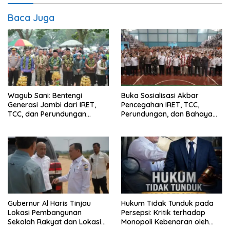
Baca Juga
Wagub Sani: Bentengi
Buka Sosialisasi Akbar
Generasi Jambi dari IRET,
Pencegahan IRET, TCC,
TCC, dan Perundungan
Perundungan, dan Bahaya
Dimulai dari Sekolah
Narkoba di Bungo, Gubernur
Al Haris: “Kalau anak-anakku
bisa jaga diri, 60% masa
depan sudah ada di tangan”
Gubernur Al Haris Tinjau
Hukum Tidak Tunduk pada
Lokasi Pembangunan
Persepsi: Kritik terhadap
Sekolah Rakyat dan Lokasi
Monopoli Kebenaran oleh