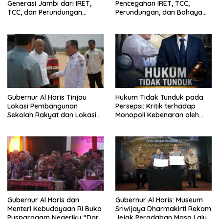
Generasi Jambi dari IRET,
Pencegahan IRET, TCC,
TCC, dan Perundungan
Perundungan, dan Bahaya
Dimulai dari Sekolah
Narkoba di Bungo, Gubernur
Al Haris: “Kalau anak-anakku
bisa jaga diri, 60% masa
depan sudah ada di tangan”
Gubernur Al Haris Tinjau
Hukum Tidak Tunduk pada
Lokasi Pembangunan
Persepsi: Kritik terhadap
Sekolah Rakyat dan Lokasi
Monopoli Kebenaran oleh
Pembangunan BTN Bungo
Media dan Aktivis
Green City
Gubernur Al Haris dan
Gubernur Al Haris: Museum
Menteri Kebudayaan RI Buka
Sriwijaya Dharmakirti Rekam
Pusparagam Negeriku “Dari
Jejak Peradaban Masa Lalu