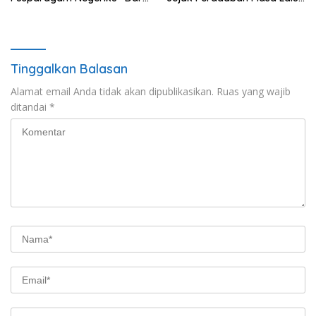
Jambi untuk Indonesia”,
Provinsi Jambi Secara Utuh
Perkuat Pelestarian Budaya
dan Dorong Ekonomi Kreatif
Tinggalkan Balasan
Alamat email Anda tidak akan dipublikasikan.
Ruas yang wajib
ditandai
*