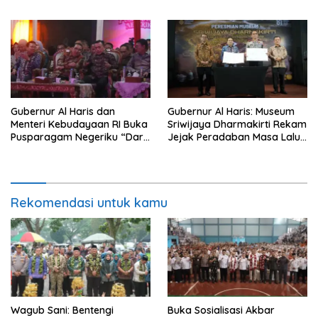
Pembangunan BTN Bungo
Media dan Aktivis
Green City
Gubernur Al Haris dan
Gubernur Al Haris: Museum
Menteri Kebudayaan RI Buka
Sriwijaya Dharmakirti Rekam
Pusparagam Negeriku “Dari
Jejak Peradaban Masa Lalu
Jambi untuk Indonesia”,
Provinsi Jambi Secara Utuh
Perkuat Pelestarian Budaya
dan Dorong Ekonomi Kreatif
Rekomendasi untuk kamu
Wagub Sani: Bentengi
Buka Sosialisasi Akbar