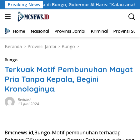
Langsung
ba di Bungo, Gubernur Al Haris: “Kalau anak-anakku bisa jaga
Breaking News
ke
konten
Home
Nasional
Provinsi Jambi
Kriminal
Provinsi Su
Beranda
Provinsi Jambi
Bungo
Bungo
Terkuak Motif Pembunuhan Mayat
Pria Tanpa Kepala, Begini
Kronologinya.
Redaksi
13 Juni 2024
Bmcnews.id,Bungo
-Motif pembunuhan terhadap