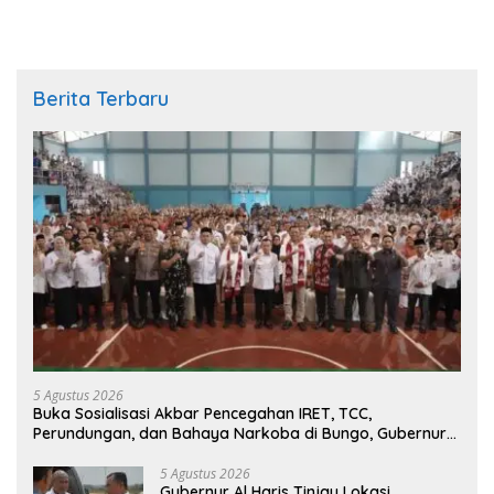
Berita Terbaru
5 Agustus 2026
Buka Sosialisasi Akbar Pencegahan IRET, TCC,
Perundungan, dan Bahaya Narkoba di Bungo, Gubernur
Al Haris: “Kalau anak-anakku bisa jaga diri, 60% masa
depan sudah ada di tangan”
5 Agustus 2026
Gubernur Al Haris Tinjau Lokasi