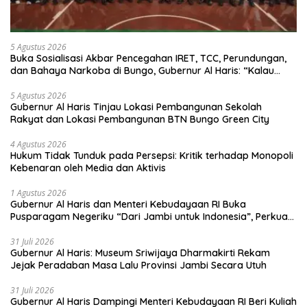
5 Agustus 2026
Buka Sosialisasi Akbar Pencegahan IRET, TCC, Perundungan,
dan Bahaya Narkoba di Bungo, Gubernur Al Haris: “Kalau
anak-anakku bisa jaga diri, 60% masa depan sudah ada di
tangan”
5 Agustus 2026
Gubernur Al Haris Tinjau Lokasi Pembangunan Sekolah
Rakyat dan Lokasi Pembangunan BTN Bungo Green City
4 Agustus 2026
Hukum Tidak Tunduk pada Persepsi: Kritik terhadap Monopoli
Kebenaran oleh Media dan Aktivis
1 Agustus 2026
Gubernur Al Haris dan Menteri Kebudayaan RI Buka
Pusparagam Negeriku “Dari Jambi untuk Indonesia”, Perkuat
Pelestarian Budaya dan Dorong Ekonomi Kreatif
31 Juli 2026
Gubernur Al Haris: Museum Sriwijaya Dharmakirti Rekam
Jejak Peradaban Masa Lalu Provinsi Jambi Secara Utuh
31 Juli 2026
Gubernur Al Haris Dampingi Menteri Kebudayaan RI Beri Kuliah