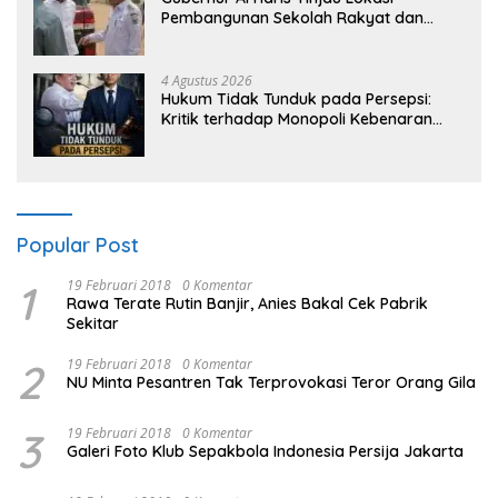
Pembangunan Sekolah Rakyat dan
Lokasi Pembangunan BTN Bungo Green
City
4 Agustus 2026
Hukum Tidak Tunduk pada Persepsi:
Kritik terhadap Monopoli Kebenaran
oleh Media dan Aktivis
Popular Post
1
19 Februari 2018
0 Komentar
Rawa Terate Rutin Banjir, Anies Bakal Cek Pabrik
Sekitar
2
19 Februari 2018
0 Komentar
NU Minta Pesantren Tak Terprovokasi Teror Orang Gila
3
19 Februari 2018
0 Komentar
Galeri Foto Klub Sepakbola Indonesia Persija Jakarta