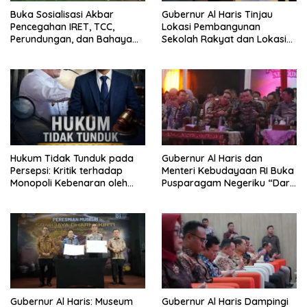
Buka Sosialisasi Akbar
Gubernur Al Haris Tinjau
Pencegahan IRET, TCC,
Lokasi Pembangunan
Perundungan, dan Bahaya
Sekolah Rakyat dan Lokasi
Narkoba di Bungo, Gubernur
Pembangunan BTN Bungo
Al Haris: “Kalau anak-anakku
Green City
bisa jaga diri, 60% masa
depan sudah ada di tangan”
Hukum Tidak Tunduk pada
Gubernur Al Haris dan
Persepsi: Kritik terhadap
Menteri Kebudayaan RI Buka
Monopoli Kebenaran oleh
Pusparagam Negeriku “Dari
Media dan Aktivis
Jambi untuk Indonesia”,
Perkuat Pelestarian Budaya
dan Dorong Ekonomi Kreatif
Gubernur Al Haris: Museum
Gubernur Al Haris Dampingi