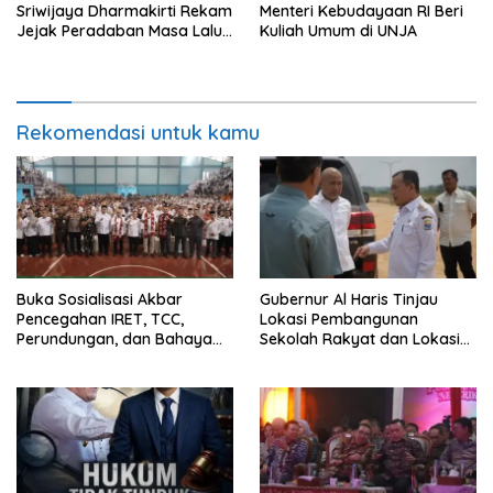
Sriwijaya Dharmakirti Rekam
Menteri Kebudayaan RI Beri
Jejak Peradaban Masa Lalu
Kuliah Umum di UNJA
Provinsi Jambi Secara Utuh
Rekomendasi untuk kamu
Buka Sosialisasi Akbar
Gubernur Al Haris Tinjau
Pencegahan IRET, TCC,
Lokasi Pembangunan
Perundungan, dan Bahaya
Sekolah Rakyat dan Lokasi
Narkoba di Bungo, Gubernur
Pembangunan BTN Bungo
Al Haris: “Kalau anak-anakku
Green City
bisa jaga diri, 60% masa
depan sudah ada di tangan”