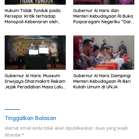
Hukum Tidak Tunduk pada
Gubernur Al Haris dan
Persepsi: Kritik terhadap
Menteri Kebudayaan RI Buka
Monopoli Kebenaran oleh
Pusparagam Negeriku “Dari
Media dan Aktivis
Jambi untuk Indonesia”,
Perkuat Pelestarian Budaya
dan Dorong Ekonomi Kreatif
Gubernur Al Haris: Museum
Gubernur Al Haris Dampingi
Sriwijaya Dharmakirti Rekam
Menteri Kebudayaan RI Beri
Jejak Peradaban Masa Lalu
Kuliah Umum di UNJA
Provinsi Jambi Secara Utuh
Tinggalkan Balasan
Alamat email Anda tidak akan dipublikasikan.
Ruas yang wajib
ditandai
*