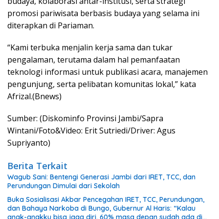
budaya, kolaborasi antar-institusi, serta strategi
promosi pariwisata berbasis budaya yang selama ini
diterapkan di Pariaman.
“Kami terbuka menjalin kerja sama dan tukar
pengalaman, terutama dalam hal pemanfaatan
teknologi informasi untuk publikasi acara, manajemen
pengunjung, serta pelibatan komunitas lokal,” kata
Afrizal.(Bnews)
Sumber: (Diskominfo Provinsi Jambi/Sapra
Wintani/Foto&Video: Erit Sutriedi/Driver: Agus
Supriyanto)
Berita Terkait
Wagub Sani: Bentengi Generasi Jambi dari IRET, TCC, dan
Perundungan Dimulai dari Sekolah
Buka Sosialisasi Akbar Pencegahan IRET, TCC, Perundungan,
dan Bahaya Narkoba di Bungo, Gubernur Al Haris: “Kalau
anak-anakku bisa jaga diri, 60% masa depan sudah ada di