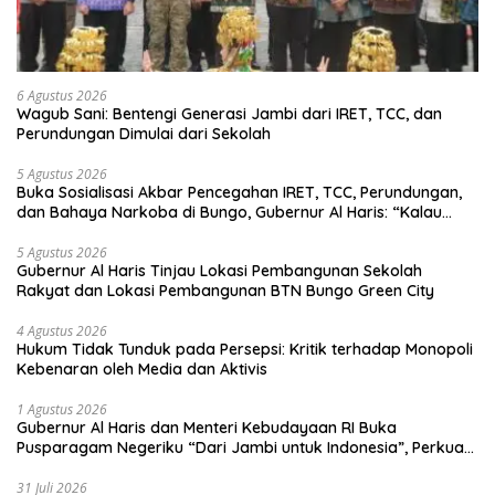
6 Agustus 2026
Wagub Sani: Bentengi Generasi Jambi dari IRET, TCC, dan
Perundungan Dimulai dari Sekolah
5 Agustus 2026
Buka Sosialisasi Akbar Pencegahan IRET, TCC, Perundungan,
dan Bahaya Narkoba di Bungo, Gubernur Al Haris: “Kalau
anak-anakku bisa jaga diri, 60% masa depan sudah ada di
tangan”
5 Agustus 2026
Gubernur Al Haris Tinjau Lokasi Pembangunan Sekolah
Rakyat dan Lokasi Pembangunan BTN Bungo Green City
4 Agustus 2026
Hukum Tidak Tunduk pada Persepsi: Kritik terhadap Monopoli
Kebenaran oleh Media dan Aktivis
1 Agustus 2026
Gubernur Al Haris dan Menteri Kebudayaan RI Buka
Pusparagam Negeriku “Dari Jambi untuk Indonesia”, Perkuat
Pelestarian Budaya dan Dorong Ekonomi Kreatif
31 Juli 2026