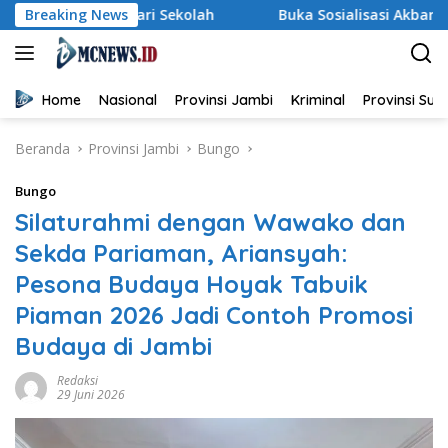
Langsung
ari Sekolah
Breaking News
Buka Sosialisasi Akbar Pencegahan IRET, T
ke
konten
Home
Nasional
Provinsi Jambi
Kriminal
Provinsi Su
Beranda
Provinsi Jambi
Bungo
Bungo
Silaturahmi dengan Wawako dan
Sekda Pariaman, Ariansyah:
Pesona Budaya Hoyak Tabuik
Piaman 2026 Jadi Contoh Promosi
Budaya di Jambi
Redaksi
29 Juni 2026