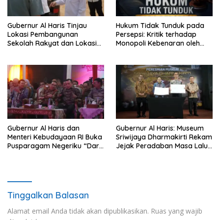
Gubernur Al Haris Tinjau
Hukum Tidak Tunduk pada
Lokasi Pembangunan
Persepsi: Kritik terhadap
Sekolah Rakyat dan Lokasi
Monopoli Kebenaran oleh
Pembangunan BTN Bungo
Media dan Aktivis
Green City
Gubernur Al Haris dan
Gubernur Al Haris: Museum
Menteri Kebudayaan RI Buka
Sriwijaya Dharmakirti Rekam
Pusparagam Negeriku “Dari
Jejak Peradaban Masa Lalu
Jambi untuk Indonesia”,
Provinsi Jambi Secara Utuh
Perkuat Pelestarian Budaya
dan Dorong Ekonomi Kreatif
Tinggalkan Balasan
Alamat email Anda tidak akan dipublikasikan.
Ruas yang wajib