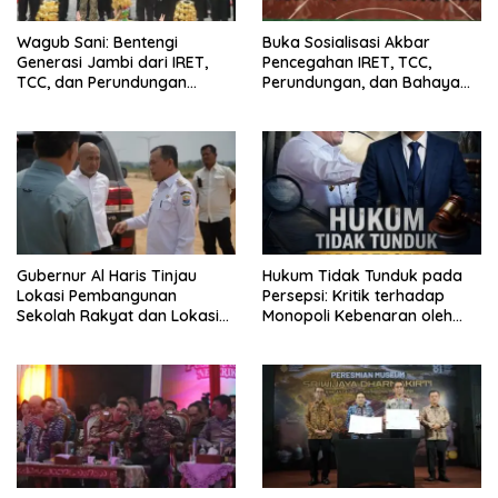
Wagub Sani: Bentengi
Buka Sosialisasi Akbar
Generasi Jambi dari IRET,
Pencegahan IRET, TCC,
TCC, dan Perundungan
Perundungan, dan Bahaya
Dimulai dari Sekolah
Narkoba di Bungo, Gubernur
Al Haris: “Kalau anak-anakku
bisa jaga diri, 60% masa
depan sudah ada di tangan”
Gubernur Al Haris Tinjau
Hukum Tidak Tunduk pada
Lokasi Pembangunan
Persepsi: Kritik terhadap
Sekolah Rakyat dan Lokasi
Monopoli Kebenaran oleh
Pembangunan BTN Bungo
Media dan Aktivis
Green City