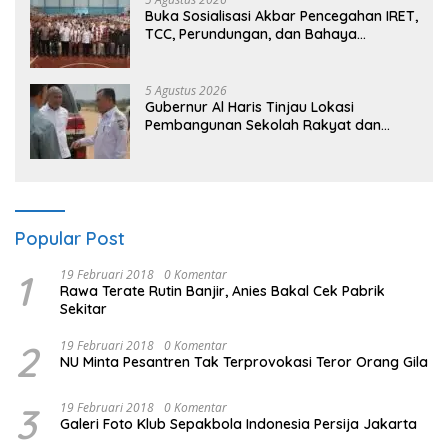
Buka Sosialisasi Akbar Pencegahan IRET,
TCC, Perundungan, dan Bahaya
Narkoba di Bungo, Gubernur Al Haris:
“Kalau anak-anakku bisa jaga diri, 60%
masa depan sudah ada di tangan”
5 Agustus 2026
Gubernur Al Haris Tinjau Lokasi
Pembangunan Sekolah Rakyat dan
Lokasi Pembangunan BTN Bungo Green
City
Popular Post
1
19 Februari 2018
0 Komentar
Rawa Terate Rutin Banjir, Anies Bakal Cek Pabrik
Sekitar
2
19 Februari 2018
0 Komentar
NU Minta Pesantren Tak Terprovokasi Teror Orang Gila
3
19 Februari 2018
0 Komentar
Galeri Foto Klub Sepakbola Indonesia Persija Jakarta