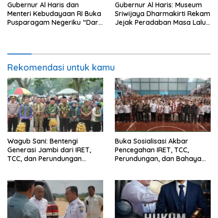
Gubernur Al Haris dan
Gubernur Al Haris: Museum
Menteri Kebudayaan RI Buka
Sriwijaya Dharmakirti Rekam
Pusparagam Negeriku “Dari
Jejak Peradaban Masa Lalu
Jambi untuk Indonesia”,
Provinsi Jambi Secara Utuh
Perkuat Pelestarian Budaya
dan Dorong Ekonomi Kreatif
Rekomendasi untuk kamu
Wagub Sani: Bentengi
Buka Sosialisasi Akbar
Generasi Jambi dari IRET,
Pencegahan IRET, TCC,
TCC, dan Perundungan
Perundungan, dan Bahaya
Dimulai dari Sekolah
Narkoba di Bungo, Gubernur
Al Haris: “Kalau anak-anakku
bisa jaga diri, 60% masa
depan sudah ada di tangan”