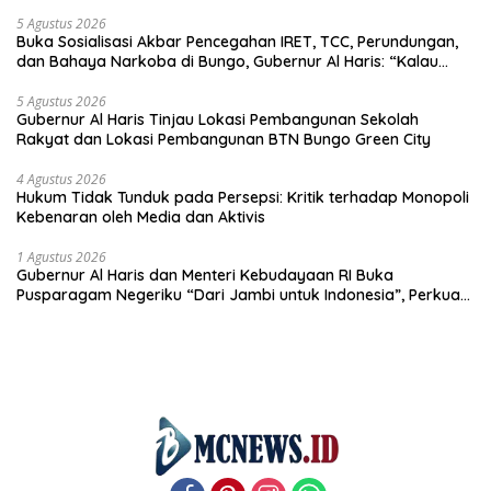
5 Agustus 2026
Buka Sosialisasi Akbar Pencegahan IRET, TCC, Perundungan,
dan Bahaya Narkoba di Bungo, Gubernur Al Haris: “Kalau
anak-anakku bisa jaga diri, 60% masa depan sudah ada di
tangan”
5 Agustus 2026
Gubernur Al Haris Tinjau Lokasi Pembangunan Sekolah
Rakyat dan Lokasi Pembangunan BTN Bungo Green City
4 Agustus 2026
Hukum Tidak Tunduk pada Persepsi: Kritik terhadap Monopoli
Kebenaran oleh Media dan Aktivis
1 Agustus 2026
Gubernur Al Haris dan Menteri Kebudayaan RI Buka
Pusparagam Negeriku “Dari Jambi untuk Indonesia”, Perkuat
Pelestarian Budaya dan Dorong Ekonomi Kreatif