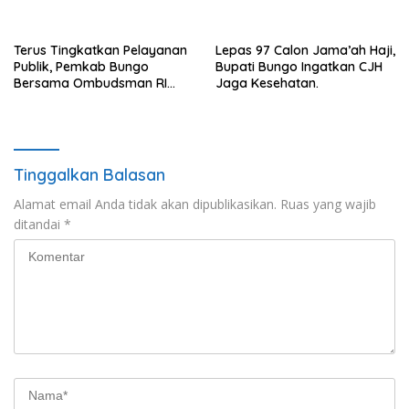
Mashuri Promosi Beras Asal
Baik Bungo
Bungo
Terus Tingkatkan Pelayanan
Lepas 97 Calon Jama’ah Haji,
Publik, Pemkab Bungo
Bupati Bungo Ingatkan CJH
Bersama Ombudsman RI
Jaga Kesehatan.
Gelar Diskusi
Tinggalkan Balasan
Alamat email Anda tidak akan dipublikasikan.
Ruas yang wajib
ditandai
*