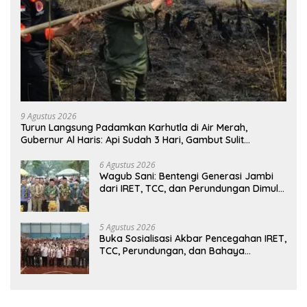
9 Agustus 2026
Turun Langsung Padamkan Karhutla di Air Merah,
Gubernur Al Haris: Api Sudah 3 Hari, Gambut Sulit
Dipadamkan
6 Agustus 2026
Wagub Sani: Bentengi Generasi Jambi
dari IRET, TCC, dan Perundungan Dimulai
dari Sekolah
5 Agustus 2026
Buka Sosialisasi Akbar Pencegahan IRET,
TCC, Perundungan, dan Bahaya
Narkoba di Bungo, Gubernur Al Haris:
“Kalau anak-anakku bisa jaga diri, 60%
masa depan sudah ada di tangan”