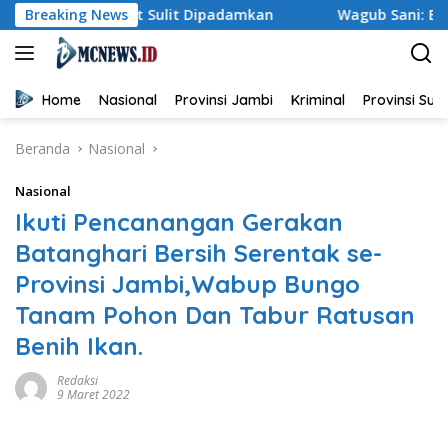
Langsung
ari, Gambut Sulit Dipadamkan
Breaking News
Wagub Sani: Bentengi Gen
ke
konten
Home
Nasional
Provinsi Jambi
Kriminal
Provinsi Su
Beranda
Nasional
Nasional
Ikuti Pencanangan Gerakan
Batanghari Bersih Serentak se-
Provinsi Jambi,Wabup Bungo
Tanam Pohon Dan Tabur Ratusan
Benih Ikan.
Redaksi
9 Maret 2022