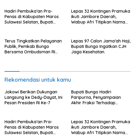
Pertanggungjawaban APBD
2022.
Hadiri Pembuka’an Pra-
Lepas 32 Kontingen Pramuka
Penas di Kabupaten Maros
ikuti Jambore Daerah,
Sulawesi Selatan, Bupati
Wabup Afri Titipkan Nama
Mashuri Promosi Beras Asal
Baik Bungo
Bungo
Terus Tingkatkan Pelayanan
Lepas 97 Calon Jama’ah Haji,
Publik, Pemkab Bungo
Bupati Bungo Ingatkan CJH
Bersama Ombudsman RI
Jaga Kesehatan.
Gelar Diskusi
Rekomendasi untuk kamu
Jokowi Berikan Dukungan
Bupati Bungo Hadiri
Langsung ke Dedy-Dayat, Ini
Paripurna, Penyampaian
Pesan Presiden RI Ke-7
Akhir Fraksi Terhadap
Ranperda
Pertanggungjawaban APBD
2022.
Hadiri Pembuka’an Pra-
Lepas 32 Kontingen Pramuka
Penas di Kabupaten Maros
ikuti Jambore Daerah,
Sulawesi Selatan, Bupati
Wabup Afri Titipkan Nama