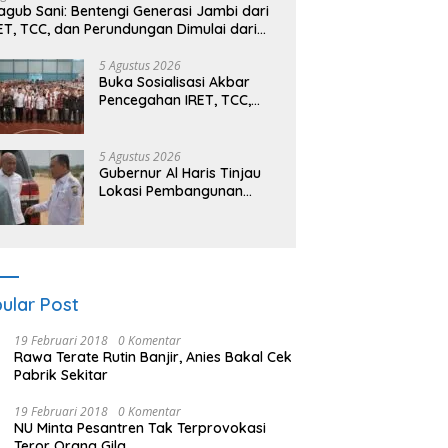
gub Sani: Bentengi Generasi Jambi dari
ET, TCC, dan Perundungan Dimulai dari
kolah
5 Agustus 2026
Buka Sosialisasi Akbar
Pencegahan IRET, TCC,
Perundungan, dan Bahaya
Narkoba di Bungo,
Gubernur Al Haris: “Kalau
5 Agustus 2026
anak-anakku bisa jaga
Gubernur Al Haris Tinjau
diri, 60% masa depan
Lokasi Pembangunan
sudah ada di tangan”
Sekolah Rakyat dan
Lokasi Pembangunan BTN
Bungo Green City
ular Post
19 Februari 2018
0 Komentar
Rawa Terate Rutin Banjir, Anies Bakal Cek
Pabrik Sekitar
19 Februari 2018
0 Komentar
NU Minta Pesantren Tak Terprovokasi
Teror Orang Gila