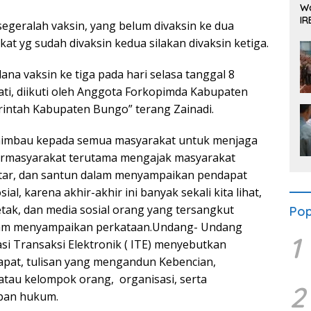
Wa
IR
segeralah vaksin, yang belum divaksin ke dua
Se
kat yg sudah divaksin kedua silakan divaksin ketiga.
na vaksin ke tiga pada hari selasa tanggal 8
ati, diikuti oleh Anggota Forkopimda Kabupaten
intah Kabupaten Bungo” terang Zainadi.
himbau kepada semua masyarakat untuk menjaga
rmasyarakat terutama mengajak masyarakat
pintar, dan santun dalam menyampaikan pendapat
, karena akhir-akhir ini banyak sekali kita lihat,
 cetak, dan media sosial orang yang tersangkut
Pop
lam menyampaikan perkataan.Undang- Undang
1
i Transaksi Elektronik ( ITE) menyebutkan
apat, tulisan yang mengandun Kebencian,
tau kelompok orang, organisasi, serta
2
pan hukum.