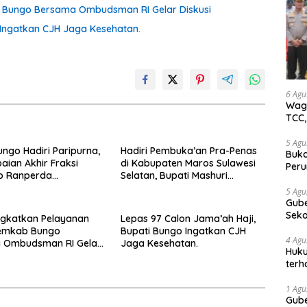
b Bungo Bersama Ombudsman RI Gelar Diskusi
 Ingatkan CJH Jaga Kesehatan.
6 Agu
Wagu
TCC,
5 Agu
ungo Hadiri Paripurna,
Hadiri Pembuka’an Pra-Penas
Buka
ian Akhir Fraksi
di Kabupaten Maros Sulawesi
Peru
p Ranperda
Selatan, Bupati Mashuri
Gube
gungjawaban APBD
Promosi Beras Asal Bungo
jaga
5 Agu
Gube
tan
Sek
ngkatkan Pelayanan
Lepas 97 Calon Jama’ah Haji,
Bung
Pemkab Bungo
Bupati Bungo Ingatkan CJH
4 Agu
 Ombudsman RI Gelar
Jaga Kesehatan.
Huku
terh
Akti
1 Agu
Gube