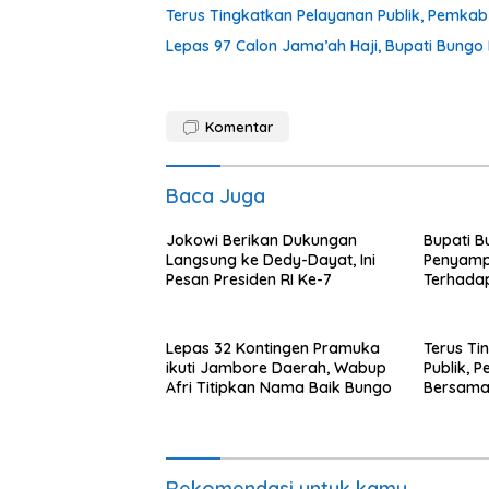
Terus Tingkatkan Pelayanan Publik, Pemka
Lepas 97 Calon Jama’ah Haji, Bupati Bungo
Komentar
Baca Juga
Jokowi Berikan Dukungan
Bupati B
Langsung ke Dedy-Dayat, Ini
Penyampa
Pesan Presiden RI Ke-7
Terhada
Pertang
2022.
Lepas 32 Kontingen Pramuka
Terus Ti
ikuti Jambore Daerah, Wabup
Publik, 
Afri Titipkan Nama Baik Bungo
Bersama
Diskusi
Rekomendasi untuk kamu