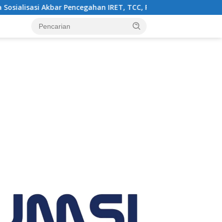
ar Pencegahan IRET, TCC, Perundungan, dan Bahaya Narkoba di 