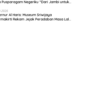
 Pusparagam Negeriku “Dari Jambi untuk
nesia”, Perkuat Pelestarian Budaya dan
ng Ekonomi Kreatif
li 2026
rnur Al Haris: Museum Sriwijaya
makirti Rekam Jejak Peradaban Masa Lalu
insi Jambi Secara Utuh