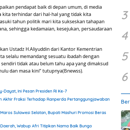
paikan pendapat baik di depan umum, di media
3
 kita terhindar dari hal-hal yang tidak kita
suki tahun politik mari kita sukseskan tahapan
sana, sehingga kedamaian, kesejukan, persaudaraan
4
an Ustadz H.Aliyuddin dari Kantor Kementrian
5
ta selalu memandang sesuatu ibadah dengan
a sendiri tidak atau belum tahu apa yang dimaksud
lu dan masa kini” tutupnya(Bnewss).
6
Dayat, Ini Pesan Presiden RI Ke-7
an Akhir Fraksi Terhadap Ranperda Pertanggungjawaban
Ber
Maros Sulawesi Selatan, Bupati Mashuri Promosi Beras
 Daerah, Wabup Afri Titipkan Nama Baik Bungo