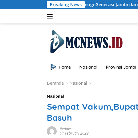
Langsung
Wagub Sani: Bentengi Generasi Jambi dari IRET, TCC, dan 
Breaking News
ke
konten
Home
Nasional
Provinsi Jambi
Beranda
Nasional
Nasional
Sempat Vakum,Bupati
Basuh
Redaksi
11 Februari 2022