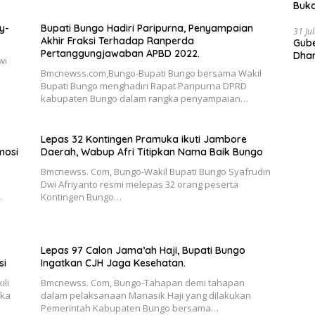
Buka
Indo
y-
Bupati Bungo Hadiri Paripurna, Penyampaian
Doro
31 Ju
Akhir Fraksi Terhadap Ranperda
Gube
Pertanggungjawaban APBD 2022.
Dhar
wi
Prov
Bmcnewss.com,Bungo-Bupati Bungo bersama Wakil
Bupati Bungo menghadiri Rapat Paripurna DPRD
kabupaten Bungo dalam rangka penyampaian…
Lepas 32 Kontingen Pramuka ikuti Jambore
mosi
Daerah, Wabup Afri Titipkan Nama Baik Bungo
Bmcnewss. Com, Bungo-Wakil Bupati Bungo Syafrudin
Dwi Afriyanto resmi melepas 32 orang peserta
.
Kontingen Bungo…
Lepas 97 Calon Jama’ah Haji, Bupati Bungo
si
Ingatkan CJH Jaga Kesehatan.
li
Bmcnewss. Com, Bungo-Tahapan demi tahapan
uka
dalam pelaksanaan Manasik Haji yang dilakukan
Pemerintah Kabupaten Bungo bersama…