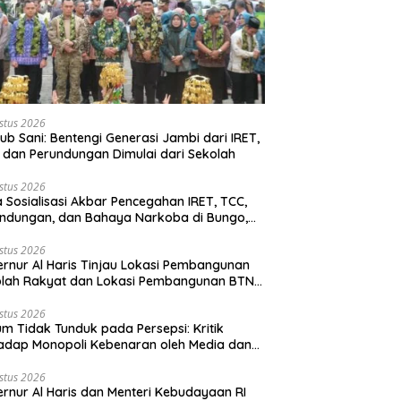
stus 2026
b Sani: Bentengi Generasi Jambi dari IRET,
 dan Perundungan Dimulai dari Sekolah
stus 2026
 Sosialisasi Akbar Pencegahan IRET, TCC,
ndungan, dan Bahaya Narkoba di Bungo,
rnur Al Haris: “Kalau anak-anakku bisa
 diri, 60% masa depan sudah ada di
stus 2026
rnur Al Haris Tinjau Lokasi Pembangunan
gan”
olah Rakyat dan Lokasi Pembangunan BTN
o Green City
stus 2026
m Tidak Tunduk pada Persepsi: Kritik
adap Monopoli Kebenaran oleh Media dan
vis
stus 2026
rnur Al Haris dan Menteri Kebudayaan RI