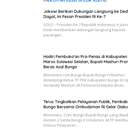
Jokowi Berikan Dukungan Langsung ke Ded
Dayat, Ini Pesan Presiden RI Ke-7
SOLO – Presiden ke 7 Republik Indonesia, Ir Joko
Dodo memberikan dukungan langsung kepada
pasangan…
Hadiri Pembuka’an Pra-Penas di Kabupaten
Maros Sulawesi Selatan, Bupati Mashuri Pro
Beras Asal Bungo
Bmcnewss.com,Bungo-Bupati Bungo H.Mashuri
didampingi Ketua TP PKK Kabupaten Bungo Dr.Hj
Verawaty Mashuri.,M.Pd beserta kepala dinas…
Terus Tingkatkan Pelayanan Publik, Pemkab
Bungo Bersama Ombudsman RI Gelar Disku
Bmcnewss. Com, Bungo-Bupati Bungo yang diwaki
Asisten 3 Setda Bungo Ir.H.Indones, M.TP memb
Diskusi Pelayanan…