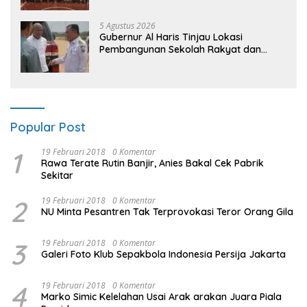
“Kalau anak-anakku bisa jaga diri, 60%
masa depan sudah ada di tangan”
5 Agustus 2026
Gubernur Al Haris Tinjau Lokasi
Pembangunan Sekolah Rakyat dan
Lokasi Pembangunan BTN Bungo Green
City
Popular Post
1
19 Februari 2018
0 Komentar
Rawa Terate Rutin Banjir, Anies Bakal Cek Pabrik
Sekitar
2
19 Februari 2018
0 Komentar
NU Minta Pesantren Tak Terprovokasi Teror Orang Gila
3
19 Februari 2018
0 Komentar
Galeri Foto Klub Sepakbola Indonesia Persija Jakarta
4
19 Februari 2018
0 Komentar
Marko Simic Kelelahan Usai Arak arakan Juara Piala