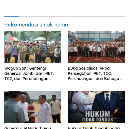
Jambi untuk Indonesia”,
Provinsi Jambi Secara Utuh
Perkuat Pelestarian Budaya
dan Dorong Ekonomi Kreatif
Rekomendasi untuk kamu
Wagub Sani: Bentengi
Buka Sosialisasi Akbar
Generasi Jambi dari IRET,
Pencegahan IRET, TCC,
TCC, dan Perundungan
Perundungan, dan Bahaya
Dimulai dari Sekolah
Narkoba di Bungo, Gubernur
Al Haris: “Kalau anak-anakku
bisa jaga diri, 60% masa
depan sudah ada di tangan”
Gubernur Al Haris Tinjau
Hukum Tidak Tunduk pada