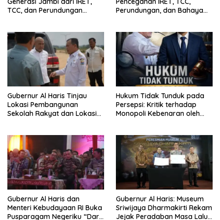
Generasi Jambi dari IRET,
Pencegahan IRET, TCC,
TCC, dan Perundungan
Perundungan, dan Bahaya
Dimulai dari Sekolah
Narkoba di Bungo, Gubernur
Al Haris: “Kalau anak-anakku
bisa jaga diri, 60% masa
depan sudah ada di tangan”
Gubernur Al Haris Tinjau
Hukum Tidak Tunduk pada
Lokasi Pembangunan
Persepsi: Kritik terhadap
Sekolah Rakyat dan Lokasi
Monopoli Kebenaran oleh
Pembangunan BTN Bungo
Media dan Aktivis
Green City
Gubernur Al Haris dan
Gubernur Al Haris: Museum
Menteri Kebudayaan RI Buka
Sriwijaya Dharmakirti Rekam
Pusparagam Negeriku “Dari
Jejak Peradaban Masa Lalu