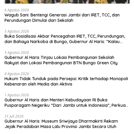
6 Agustus 2026
Wagub Sani: Bentengi Generasi Jambi dari IRET, TCC, dan
Perundungan Dimulai dari Sekolah
5 Agustus 2026
Buka Sosialisasi Akbar Pencegahan IRET, TCC, Perundungan,
dan Bahaya Narkoba di Bungo, Gubernur Al Haris: “Kalau
anak-anakku bisa jaga diri, 60% masa depan sudah ada di
tangan”
5 Agustus 2026
Gubernur Al Haris Tinjau Lokasi Pembangunan Sekolah
Rakyat dan Lokasi Pembangunan BTN Bungo Green City
4 Agustus 2026
Hukum Tidak Tunduk pada Persepsi: Kritik terhadap Monopoli
Kebenaran oleh Media dan Aktivis
1 Agustus 2026
Gubernur Al Haris dan Menteri Kebudayaan RI Buka
Pusparagam Negeriku “Dari Jambi untuk Indonesia”, Perkuat
Pelestarian Budaya dan Dorong Ekonomi Kreatif
31 Juli 2026
Gubernur Al Haris: Museum Sriwijaya Dharmakirti Rekam
Jejak Peradaban Masa Lalu Provinsi Jambi Secara Utuh