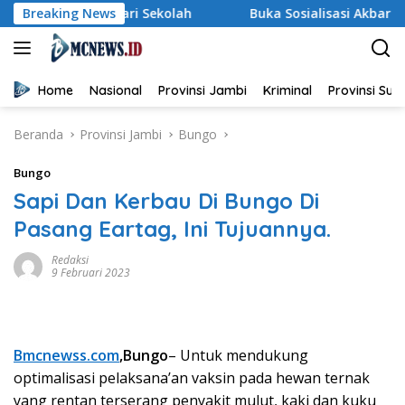
Langsung
ai dari Sekolah
Breaking News
Buka Sosialisasi Akbar Pencegahan IRE
ke
konten
Home
Nasional
Provinsi Jambi
Kriminal
Provinsi Su
Beranda
Provinsi Jambi
Bungo
Bungo
Sapi Dan Kerbau Di Bungo Di
Pasang Eartag, Ini Tujuannya.
Redaksi
9 Februari 2023
Bmcnewss.com
,Bungo
– Untuk mendukung
optimalisasi pelaksana’an vaksin pada hewan ternak
yang rentan terserang penyakit mulut, kaki dan kuku