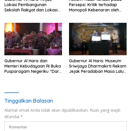
Lokasi Pembangunan
Persepsi: Kritik terhadap
Sekolah Rakyat dan Lokasi
Monopoli Kebenaran oleh
Pembangunan BTN Bungo
Media dan Aktivis
Green City
Gubernur Al Haris dan
Gubernur Al Haris: Museum
Menteri Kebudayaan RI Buka
Sriwijaya Dharmakirti Rekam
Pusparagam Negeriku “Dari
Jejak Peradaban Masa Lalu
Jambi untuk Indonesia”,
Provinsi Jambi Secara Utuh
Perkuat Pelestarian Budaya
dan Dorong Ekonomi Kreatif
Tinggalkan Balasan
Alamat email Anda tidak akan dipublikasikan.
Ruas yang wajib
ditandai
*