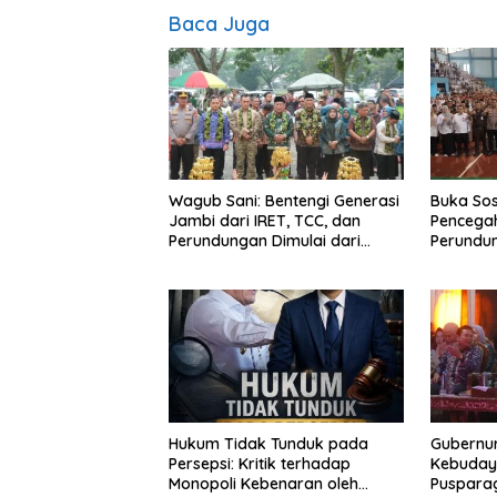
Baca Juga
Wagub Sani: Bentengi Generasi
Buka Sos
Jambi dari IRET, TCC, dan
Pencegah
Perundungan Dimulai dari
Perundu
Sekolah
Narkoba 
Haris: “
bisa jag
depan su
Hukum Tidak Tunduk pada
Gubernur
Persepsi: Kritik terhadap
Kebuday
Monopoli Kebenaran oleh
Puspara