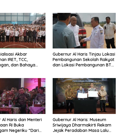
ialisasi Akbar
Gubernur Al Haris Tinjau Lokasi
an IRET, TCC,
Pembangunan Sekolah Rakyat
ngan, dan Bahaya
dan Lokasi Pembangunan BTN
di Bungo, Gubernur Al
Bungo Green City
Kalau anak-anakku
a diri, 60% masa
dah ada di tangan”
 Al Haris dan Menteri
Gubernur Al Haris: Museum
aan RI Buka
Sriwijaya Dharmakirti Rekam
gam Negeriku “Dari
Jejak Peradaban Masa Lalu