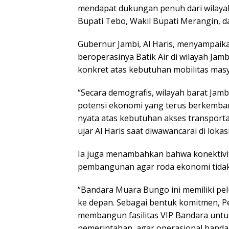
mendapat dukungan penuh dari wilayah
Bupati Tebo, Wakil Bupati Merangin, d
Gubernur Jambi, Al Haris, menyampaika
beroperasinya Batik Air di wilayah Jam
konkret atas kebutuhan mobilitas masy
“Secara demografis, wilayah barat Jamb
potensi ekonomi yang terus berkemban
nyata atas kebutuhan akses transporta
ujar Al Haris saat diwawancarai di lokasi
Ia juga menambahkan bahwa konektivi
pembangunan agar roda ekonomi tidak 
“Bandara Muara Bungo ini memiliki pe
ke depan. Sebagai bentuk komitmen, Pe
membangun fasilitas VIP Bandara unt
pemerintahan, agar operasional bandar