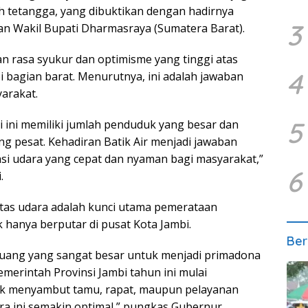
 tetangga, yang dibuktikan dengan hadirnya
3
an Wakil Bupati Dharmasraya (Sumatera Barat).
n rasa syukur dan optimisme yang tinggi atas
4
bi bagian barat. Menurutnya, ini adalah jawaban
arakat.
5
i ini memiliki jumlah penduduk yang besar dan
g pesat. Kehadiran Batik Air menjadi jawaban
si udara yang cepat dan nyaman bagi masyarakat,”
6
.
tas udara adalah kunci utama pemerataan
hanya berputar di pusat Kota Jambi.
Ber
luang yang sangat besar untuk menjadi primadona
merintah Provinsi Jambi tahun ini mulai
uk menyambut tamu, rapat, maupun pelayanan
a ini semakin optimal,” pungkas Gubernur.