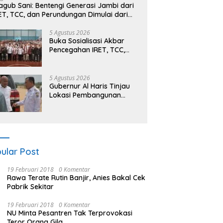
gub Sani: Bentengi Generasi Jambi dari
ET, TCC, dan Perundungan Dimulai dari
kolah
5 Agustus 2026
Buka Sosialisasi Akbar
Pencegahan IRET, TCC,
Perundungan, dan Bahaya
Narkoba di Bungo,
Gubernur Al Haris: “Kalau
5 Agustus 2026
anak-anakku bisa jaga
Gubernur Al Haris Tinjau
diri, 60% masa depan
Lokasi Pembangunan
sudah ada di tangan”
Sekolah Rakyat dan
Lokasi Pembangunan BTN
Bungo Green City
ular Post
19 Februari 2018
0 Komentar
Rawa Terate Rutin Banjir, Anies Bakal Cek
Pabrik Sekitar
19 Februari 2018
0 Komentar
NU Minta Pesantren Tak Terprovokasi
Teror Orang Gila