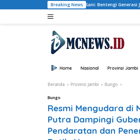
Langsung
Wagub Sani: Bentengi Generasi Jambi dari IRET, TCC, dan Peru
Breaking News
ke
konten
Home
Nasional
Provinsi Jambi
Beranda
Provinsi Jambi
Bungo
Bungo
Resmi Mengudara di 
Putra Dampingi Guber
Pendaratan dan Pene