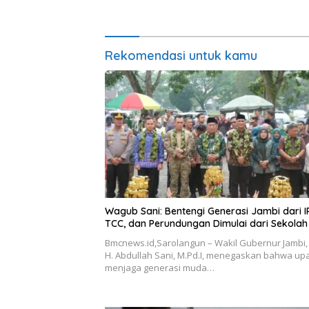
Media dan Aktivis
Jambi un
Perkuat 
dan Doro
Rekomendasi untuk kamu
Wagub Sani: Bentengi Generasi Jambi dari I
TCC, dan Perundungan Dimulai dari Sekolah
Bmcnews.id,Sarolangun – Wakil Gubernur Jambi, 
H. Abdullah Sani, M.Pd.I, menegaskan bahwa up
menjaga generasi muda…