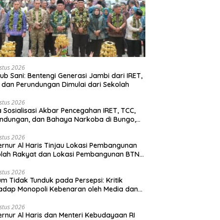
stus 2026
b Sani: Bentengi Generasi Jambi dari IRET,
 dan Perundungan Dimulai dari Sekolah
stus 2026
 Sosialisasi Akbar Pencegahan IRET, TCC,
ndungan, dan Bahaya Narkoba di Bungo,
rnur Al Haris: “Kalau anak-anakku bisa
 diri, 60% masa depan sudah ada di
stus 2026
rnur Al Haris Tinjau Lokasi Pembangunan
gan”
olah Rakyat dan Lokasi Pembangunan BTN
o Green City
stus 2026
m Tidak Tunduk pada Persepsi: Kritik
adap Monopoli Kebenaran oleh Media dan
vis
stus 2026
rnur Al Haris dan Menteri Kebudayaan RI