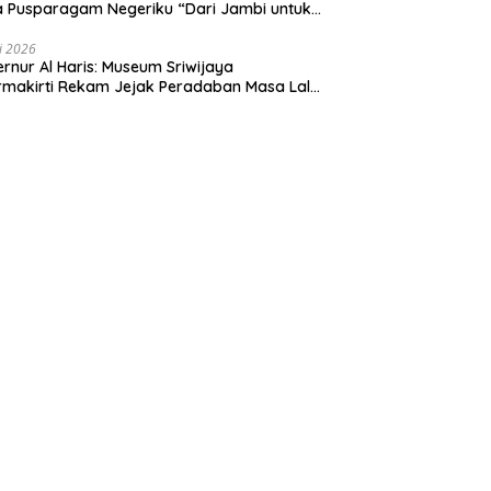
 Pusparagam Negeriku “Dari Jambi untuk
nesia”, Perkuat Pelestarian Budaya dan
ng Ekonomi Kreatif
li 2026
rnur Al Haris: Museum Sriwijaya
makirti Rekam Jejak Peradaban Masa Lalu
insi Jambi Secara Utuh