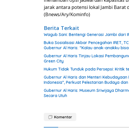
menambah opsi jadwal dan kapasitas 
jarak antara potensi lokal Jambi Barat
(Bnews/Ary/Kominfo)
Berita Terkait
Wagub Sani: Bentengi Generasi Jambi dari I
Buka Sosialisasi Akbar Pencegahan IRET, T
Gubernur Al Haris: “Kalau anak-anakku bis
Gubernur Al Haris Tinjau Lokasi Pembang
Green City
Hukum Tidak Tunduk pada Persepsi: Kritik 
Gubernur Al Haris dan Menteri Kebudayaan
Indonesia”, Perkuat Pelestarian Budaya da
Gubernur Al Haris: Museum Sriwijaya Dharm
Secara Utuh
Komentar