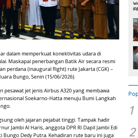
Wa
IR
Se
ar dalam memperkuat konektivitas udara di
ulai. Maskapai penerbangan Batik Air secara resmi
perdana (inaugural flight) rute Jakarta (CGK) –
ara Bungo, Senin (15/06/2026).
 pesawat jet jenis Airbus A320 yang membawa
Pop
ernasional Soekarno-Hatta menuju Bumi Langkah
1
ungo.
sung oleh jajaran pejabat tinggi. Tampak hadir
2
ur Jambi Al Haris, anggota DPR RI Dapil Jambi Edi
i Bungo Dedy Putra. Kehadiran rute baru ini juga