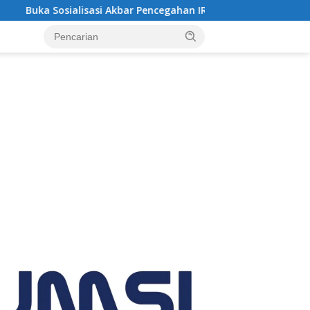
encegahan IRET, TCC, Perundungan, dan Bahaya Narkoba di Bung