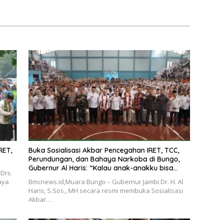
tuk Indonesia”,
Provinsi Jambi Secara Utuh
Pelestarian Budaya
ng Ekonomi Kreatif
RET,
Buka Sosialisasi Akbar Pencegahan IRET, TCC,
Perundungan, dan Bahaya Narkoba di Bungo,
Gubernur Al Haris: “Kalau anak-anakku bisa
Drs.
jaga diri, 60% masa depan sudah ada di
aya
Bmcnews.id,Muara Bungo – Gubernur Jambi Dr. H. Al
tangan”
Haris, S.Sos., MH secara resmi membuka Sosialisasi
Akbar…