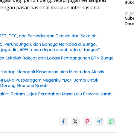
bagasi bagi penumpang, tetapi juga memangkas
Buka
 dengan pasar nasional maupun internasional.
Indo
Doro
31 Ju
Gube
Dhar
Prov
RET, TCC, dan Perundungan Dimulai dari Sekolah
CC, Perundungan, dan Bahaya Narkoba di Bungo,
a jaga diri, 60% masa depan sudah ada di tangan”
unan Sekolah Rakyat dan Lokasi Pembangunan BTN Bungo
terhadap Monopoli Kebenaran oleh Media dan Aktivis
 RI Buka Pusparagam Negeriku “Dari Jambi untuk
n Dorong Ekonomi Kreatif
akirti Rekam Jejak Peradaban Masa Lalu Provinsi Jambi