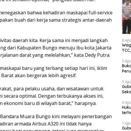
, menegaskan bahwa kehadiran maskapai full-service
akan buah dari kerja sama strategis antar-daerah
vitas daerah kita. Kerja sama ini menjadi langkah
6 Agu
Wagu
ng dari Kabupaten Bungo menuju ibu kota Jakarta
TCC,
alanan darat yang melelahkan,” kata Dedy Putra.
5 Agu
Buka
askapai baru yang terbang setiap hari ini, iklim
Peru
i Barat akan bergerak lebih agresif.
Gube
jaga
5 Agu
Gube
tan
akat, para pelaku usaha, dan wisatawan untuk
Sek
i secara optimal. Dengan terbukanya akses ini,
Bung
4 Agu
 ekonomi baru di wilayah barat,” harapnya.
Huku
terh
, Bandara Muara Bungo kini melayani penerbangan
Akti
adiran armada Airbus A320 ini tidak hanya
1 Agu
Gube