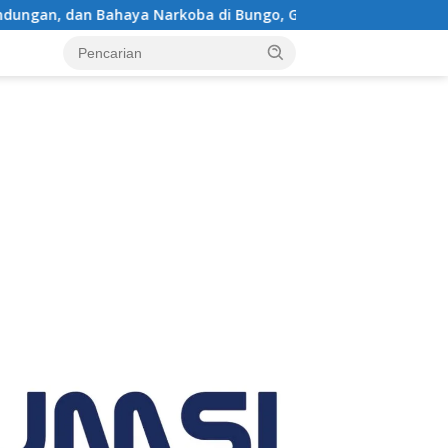
koba di Bungo, Gubernur Al Haris: “Kalau anak-anakku bisa jag