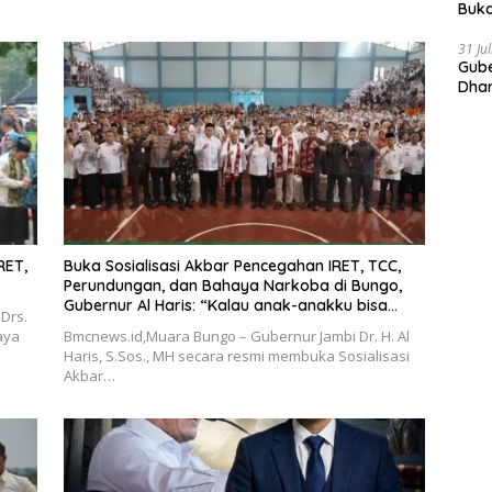
Buka
Indo
Doro
31 Ju
Gube
Dhar
Prov
RET,
Buka Sosialisasi Akbar Pencegahan IRET, TCC,
Perundungan, dan Bahaya Narkoba di Bungo,
Gubernur Al Haris: “Kalau anak-anakku bisa
Drs.
jaga diri, 60% masa depan sudah ada di
aya
Bmcnews.id,Muara Bungo – Gubernur Jambi Dr. H. Al
tangan”
Haris, S.Sos., MH secara resmi membuka Sosialisasi
Akbar…