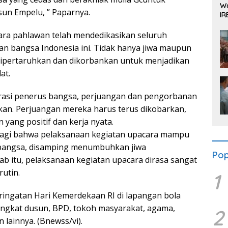
Wa
un Empelu, ” Paparnya.
IR
Se
ra pahlawan telah mendedikasikan seluruh
 bangsa Indonesia ini. Tidak hanya jiwa maupun
 dipertaruhkan dan dikorbankan untuk menjadikan
at.
nerasi penerus bangsa, perjuangan dan pengorbanan
akan. Perjuangan mereka harus terus dikobarkan,
ang positif dan kerja nyata.
 lagi bahwa pelaksanaan kegiatan upacara mampu
bangsa, disamping menumbuhkan jiwa
Pop
ab itu, pelaksanaan kegiatan upacara dirasa sangat
rutin.
1
ringatan Hari Kemerdekaan RI di lapangan bola
angkat dusun, BPD, tokoh masyarakat, agama,
2
lainnya. (Bnewss/vi).