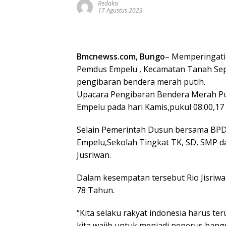
Redaksi
17 Agustus 2023
Bmcnewss.com, Bungo
– Memperingati 
Pemdus Empelu , Kecamatan Tanah Se
pengibaran bendera merah putih.
Upacara Pengibaran Bendera Merah Puti
Empelu pada hari Kamis,pukul 08:00,17
Selain Pemerintah Dusun bersama BPD ,
Empelu,Sekolah Tingkat TK, SD, SMP da
Jusriwan.
Dalam kesempatan tersebut Rio Jisriwa
78 Tahun.
“Kita selaku rakyat indonesia harus t
kita wajib untuk menjadi penerus bang