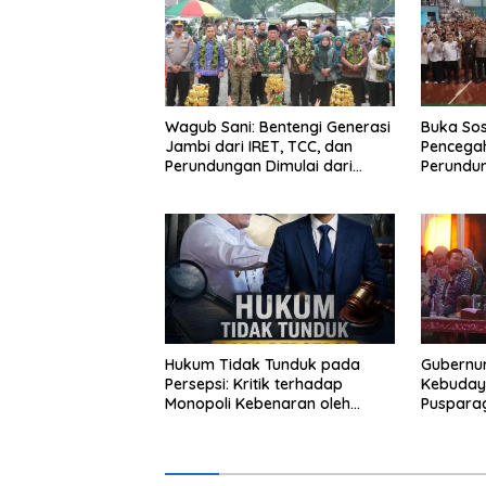
Wagub Sani: Bentengi Generasi
Buka Sos
Jambi dari IRET, TCC, dan
Pencegah
Perundungan Dimulai dari
Perundu
Sekolah
Narkoba 
Haris: “
bisa jag
depan su
Hukum Tidak Tunduk pada
Gubernur
Persepsi: Kritik terhadap
Kebuday
Monopoli Kebenaran oleh
Puspara
Media dan Aktivis
Jambi un
Perkuat 
dan Doro