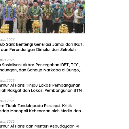
stus 2026
b Sani: Bentengi Generasi Jambi dari IRET,
 dan Perundungan Dimulai dari Sekolah
stus 2026
 Sosialisasi Akbar Pencegahan IRET, TCC,
ndungan, dan Bahaya Narkoba di Bungo,
rnur Al Haris: “Kalau anak-anakku bisa
 diri, 60% masa depan sudah ada di
stus 2026
rnur Al Haris Tinjau Lokasi Pembangunan
gan”
olah Rakyat dan Lokasi Pembangunan BTN
o Green City
stus 2026
m Tidak Tunduk pada Persepsi: Kritik
adap Monopoli Kebenaran oleh Media dan
vis
stus 2026
rnur Al Haris dan Menteri Kebudayaan RI