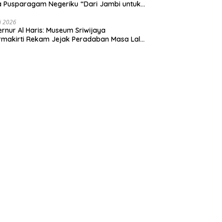
 Pusparagam Negeriku “Dari Jambi untuk
nesia”, Perkuat Pelestarian Budaya dan
ng Ekonomi Kreatif
li 2026
rnur Al Haris: Museum Sriwijaya
makirti Rekam Jejak Peradaban Masa Lalu
insi Jambi Secara Utuh