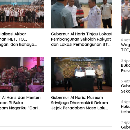
ialisasi Akbar
Gubernur Al Haris Tinjau Lokasi
an IRET, TCC,
Pembangunan Sekolah Rakyat
6 Agu
ngan, dan Bahaya
dan Lokasi Pembangunan BTN
Wagu
di Bungo, Gubernur Al
Bungo Green City
TCC,
Kalau anak-anakku
a diri, 60% masa
5 Agu
Buka
dah ada di tangan”
Peru
Gube
jaga
5 Agu
Gube
tan
Sek
Bung
 Al Haris dan Menteri
Gubernur Al Haris: Museum
4 Agu
aan RI Buka
Sriwijaya Dharmakirti Rekam
Huku
gam Negeriku “Dari
Jejak Peradaban Masa Lalu
terh
tuk Indonesia”,
Provinsi Jambi Secara Utuh
Akti
Pelestarian Budaya
1 Agu
ng Ekonomi Kreatif
Gube