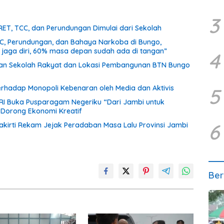
3
RET, TCC, dan Perundungan Dimulai dari Sekolah
CC, Perundungan, dan Bahaya Narkoba di Bungo,
a jaga diri, 60% masa depan sudah ada di tangan”
4
unan Sekolah Rakyat dan Lokasi Pembangunan BTN Bungo
terhadap Monopoli Kebenaran oleh Media dan Aktivis
5
 RI Buka Pusparagam Negeriku “Dari Jambi untuk
n Dorong Ekonomi Kreatif
6
akirti Rekam Jejak Peradaban Masa Lalu Provinsi Jambi
Ber