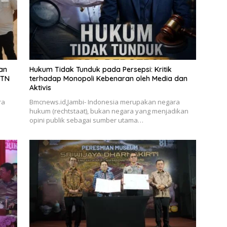
an
Hukum Tidak Tunduk pada Persepsi: Kritik
BTN
terhadap Monopoli Kebenaran oleh Media dan
Aktivis
ra
Bmcnews.id,Jambi- Indonesia merupakan negara
hukum (rechtstaat), bukan negara yang menjadikan
opini publik sebagai sumber utama…