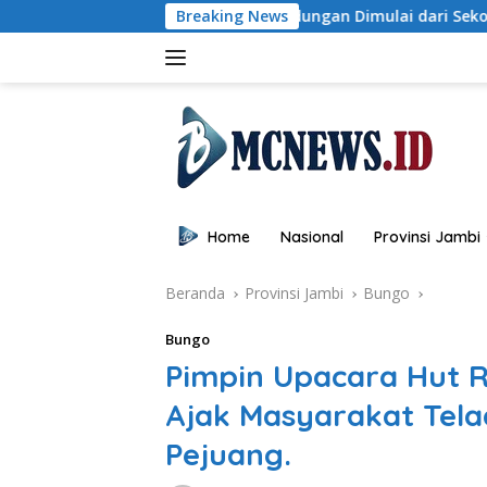
Langsung
CC, dan Perundungan Dimulai dari Sekolah
Breaking News
Buka Sosiali
ke
konten
Home
Nasional
Provinsi Jambi
Beranda
Provinsi Jambi
Bungo
Bungo
Pimpin Upacara Hut R
Ajak Masyarakat Tel
Pejuang.