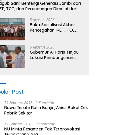
gub Sani: Bentengi Generasi Jambi dari
ET, TCC, dan Perundungan Dimulai dari
kolah
5 Agustus 2026
Buka Sosialisasi Akbar
Pencegahan IRET, TCC,
Perundungan, dan Bahaya
Narkoba di Bungo,
Gubernur Al Haris: “Kalau
5 Agustus 2026
anak-anakku bisa jaga
Gubernur Al Haris Tinjau
diri, 60% masa depan
Lokasi Pembangunan
sudah ada di tangan”
Sekolah Rakyat dan
Lokasi Pembangunan BTN
Bungo Green City
ular Post
19 Februari 2018
0 Komentar
Rawa Terate Rutin Banjir, Anies Bakal Cek
Pabrik Sekitar
19 Februari 2018
0 Komentar
NU Minta Pesantren Tak Terprovokasi
Teror Orang Gila