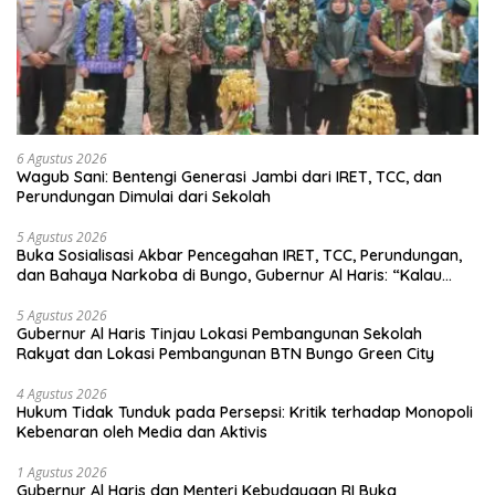
6 Agustus 2026
Wagub Sani: Bentengi Generasi Jambi dari IRET, TCC, dan
Perundungan Dimulai dari Sekolah
5 Agustus 2026
Buka Sosialisasi Akbar Pencegahan IRET, TCC, Perundungan,
dan Bahaya Narkoba di Bungo, Gubernur Al Haris: “Kalau
anak-anakku bisa jaga diri, 60% masa depan sudah ada di
tangan”
5 Agustus 2026
Gubernur Al Haris Tinjau Lokasi Pembangunan Sekolah
Rakyat dan Lokasi Pembangunan BTN Bungo Green City
4 Agustus 2026
Hukum Tidak Tunduk pada Persepsi: Kritik terhadap Monopoli
Kebenaran oleh Media dan Aktivis
1 Agustus 2026
Gubernur Al Haris dan Menteri Kebudayaan RI Buka