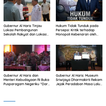
depan sudah ada di tangan”
Gubernur Al Haris Tinjau
Hukum Tidak Tunduk pada
Lokasi Pembangunan
Persepsi: Kritik terhadap
Sekolah Rakyat dan Lokasi
Monopoli Kebenaran oleh
Pembangunan BTN Bungo
Media dan Aktivis
Green City
Gubernur Al Haris dan
Gubernur Al Haris: Museum
Menteri Kebudayaan RI Buka
Sriwijaya Dharmakirti Rekam
Pusparagam Negeriku “Dari
Jejak Peradaban Masa Lalu
Jambi untuk Indonesia”,
Provinsi Jambi Secara Utuh
Perkuat Pelestarian Budaya
dan Dorong Ekonomi Kreatif