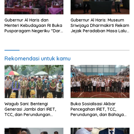
Gubernur Al Haris dan
Gubernur Al Haris: Museum
Menteri Kebudayaan RI Buka
Sriwijaya Dharmakirti Rekam
Pusparagam Negeriku “Dari
Jejak Peradaban Masa Lalu
Jambi untuk Indonesia”,
Provinsi Jambi Secara Utuh
Perkuat Pelestarian Budaya
dan Dorong Ekonomi Kreatif
Rekomendasi untuk kamu
Wagub Sani: Bentengi
Buka Sosialisasi Akbar
Generasi Jambi dari IRET,
Pencegahan IRET, TCC,
TCC, dan Perundungan
Perundungan, dan Bahaya
Dimulai dari Sekolah
Narkoba di Bungo, Gubernur
Al Haris: “Kalau anak-anakku
bisa jaga diri, 60% masa