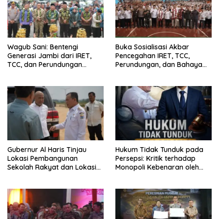
Wagub Sani: Bentengi
Buka Sosialisasi Akbar
Generasi Jambi dari IRET,
Pencegahan IRET, TCC,
TCC, dan Perundungan
Perundungan, dan Bahaya
Dimulai dari Sekolah
Narkoba di Bungo, Gubernur
Al Haris: “Kalau anak-anakku
bisa jaga diri, 60% masa
depan sudah ada di tangan”
Gubernur Al Haris Tinjau
Hukum Tidak Tunduk pada
Lokasi Pembangunan
Persepsi: Kritik terhadap
Sekolah Rakyat dan Lokasi
Monopoli Kebenaran oleh
Pembangunan BTN Bungo
Media dan Aktivis
Green City