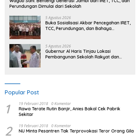
Wagub Sani: Bentengi Generasi Jambi dari IRET, TCC, dan
Perundungan Dimulai dari Sekolah
5 Agustus 2026
Buka Sosialisasi Akbar Pencegahan IRET,
TCC, Perundungan, dan Bahaya
Narkoba di Bungo, Gubernur Al Haris:
“Kalau anak-anakku bisa jaga diri, 60%
masa depan sudah ada di tangan”
5 Agustus 2026
Gubernur Al Haris Tinjau Lokasi
Pembangunan Sekolah Rakyat dan
Lokasi Pembangunan BTN Bungo Green
City
Popular Post
1
19 Februari 2018
0 Komentar
Rawa Terate Rutin Banjir, Anies Bakal Cek Pabrik
Sekitar
2
19 Februari 2018
0 Komentar
NU Minta Pesantren Tak Terprovokasi Teror Orang Gila