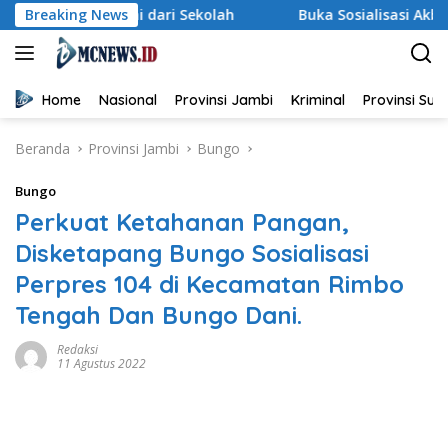
Langsung
mulai dari Sekolah
Breaking News
Buka Sosialisasi Akbar Pencegahan 
ke
konten
Home
Nasional
Provinsi Jambi
Kriminal
Provinsi Su
Beranda
Provinsi Jambi
Bungo
Bungo
Perkuat Ketahanan Pangan,
Disketapang Bungo Sosialisasi
Perpres 104 di Kecamatan Rimbo
Tengah Dan Bungo Dani.
Redaksi
11 Agustus 2022