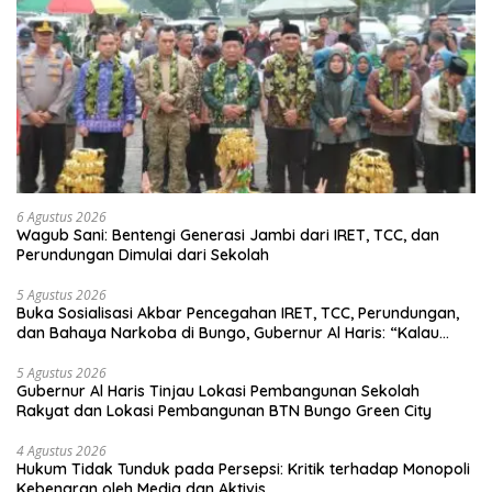
6 Agustus 2026
Wagub Sani: Bentengi Generasi Jambi dari IRET, TCC, dan
Perundungan Dimulai dari Sekolah
5 Agustus 2026
Buka Sosialisasi Akbar Pencegahan IRET, TCC, Perundungan,
dan Bahaya Narkoba di Bungo, Gubernur Al Haris: “Kalau
anak-anakku bisa jaga diri, 60% masa depan sudah ada di
tangan”
5 Agustus 2026
Gubernur Al Haris Tinjau Lokasi Pembangunan Sekolah
Rakyat dan Lokasi Pembangunan BTN Bungo Green City
4 Agustus 2026
Hukum Tidak Tunduk pada Persepsi: Kritik terhadap Monopoli
Kebenaran oleh Media dan Aktivis