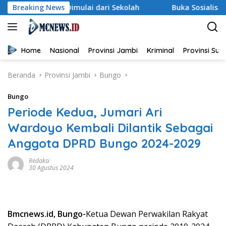
Langsung
gan Dimulai dari Sekolah
Breaking News
Buka Sosialisasi Akbar Pence
ke
konten
Home
Nasional
Provinsi Jambi
Kriminal
Provinsi Su
Beranda
Provinsi Jambi
Bungo
Bungo
Periode Kedua, Jumari Ari
Wardoyo Kembali Dilantik Sebagai
Anggota DPRD Bungo 2024-2029
Redaksi
30 Agustus 2024
Bmcnews.id, Bungo-
Ketua Dewan Perwakilan Rakyat