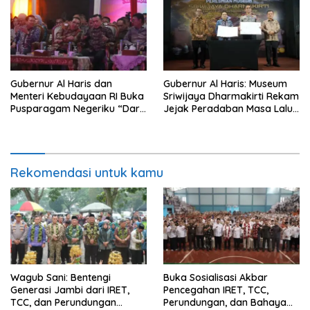
Gubernur Al Haris dan
Gubernur Al Haris: Museum
Menteri Kebudayaan RI Buka
Sriwijaya Dharmakirti Rekam
Pusparagam Negeriku “Dari
Jejak Peradaban Masa Lalu
Jambi untuk Indonesia”,
Provinsi Jambi Secara Utuh
Perkuat Pelestarian Budaya
dan Dorong Ekonomi Kreatif
Rekomendasi untuk kamu
Wagub Sani: Bentengi
Buka Sosialisasi Akbar
Generasi Jambi dari IRET,
Pencegahan IRET, TCC,
TCC, dan Perundungan
Perundungan, dan Bahaya