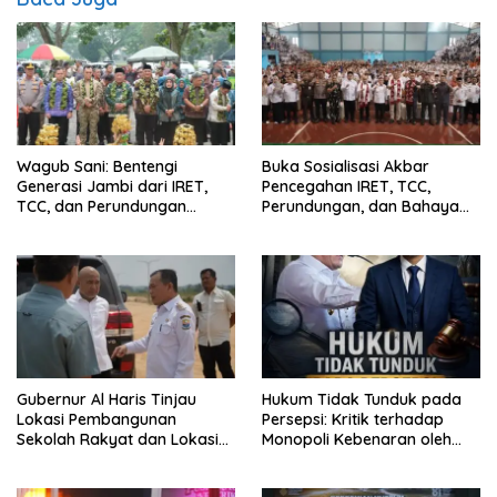
Wagub Sani: Bentengi
Buka Sosialisasi Akbar
Generasi Jambi dari IRET,
Pencegahan IRET, TCC,
TCC, dan Perundungan
Perundungan, dan Bahaya
Dimulai dari Sekolah
Narkoba di Bungo, Gubernur
Al Haris: “Kalau anak-anakku
bisa jaga diri, 60% masa
depan sudah ada di tangan”
Gubernur Al Haris Tinjau
Hukum Tidak Tunduk pada
Lokasi Pembangunan
Persepsi: Kritik terhadap
Sekolah Rakyat dan Lokasi
Monopoli Kebenaran oleh
Pembangunan BTN Bungo
Media dan Aktivis
Green City