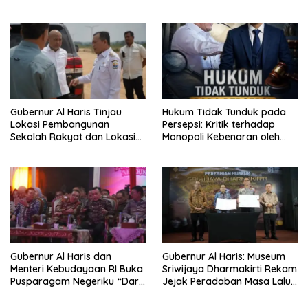
Dimulai dari Sekolah
Narkoba di Bungo, Gubernur
Al Haris: “Kalau anak-anakku
bisa jaga diri, 60% masa
depan sudah ada di tangan”
Gubernur Al Haris Tinjau
Hukum Tidak Tunduk pada
Lokasi Pembangunan
Persepsi: Kritik terhadap
Sekolah Rakyat dan Lokasi
Monopoli Kebenaran oleh
Pembangunan BTN Bungo
Media dan Aktivis
Green City
Gubernur Al Haris dan
Gubernur Al Haris: Museum
Menteri Kebudayaan RI Buka
Sriwijaya Dharmakirti Rekam
Pusparagam Negeriku “Dari
Jejak Peradaban Masa Lalu
Jambi untuk Indonesia”,
Provinsi Jambi Secara Utuh
Perkuat Pelestarian Budaya