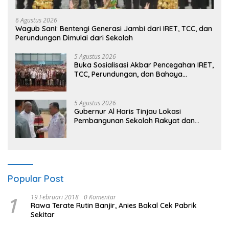
6 Agustus 2026
Wagub Sani: Bentengi Generasi Jambi dari IRET, TCC, dan
Perundungan Dimulai dari Sekolah
5 Agustus 2026
Buka Sosialisasi Akbar Pencegahan IRET,
TCC, Perundungan, dan Bahaya
Narkoba di Bungo, Gubernur Al Haris:
“Kalau anak-anakku bisa jaga diri, 60%
masa depan sudah ada di tangan”
5 Agustus 2026
Gubernur Al Haris Tinjau Lokasi
Pembangunan Sekolah Rakyat dan
Lokasi Pembangunan BTN Bungo Green
City
Popular Post
1
19 Februari 2018
0 Komentar
Rawa Terate Rutin Banjir, Anies Bakal Cek Pabrik
Sekitar