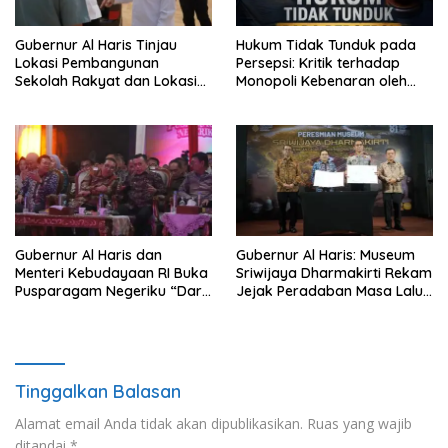
Gubernur Al Haris Tinjau
Hukum Tidak Tunduk pada
Lokasi Pembangunan
Persepsi: Kritik terhadap
Sekolah Rakyat dan Lokasi
Monopoli Kebenaran oleh
Pembangunan BTN Bungo
Media dan Aktivis
Green City
Gubernur Al Haris dan
Gubernur Al Haris: Museum
Menteri Kebudayaan RI Buka
Sriwijaya Dharmakirti Rekam
Pusparagam Negeriku “Dari
Jejak Peradaban Masa Lalu
Jambi untuk Indonesia”,
Provinsi Jambi Secara Utuh
Perkuat Pelestarian Budaya
dan Dorong Ekonomi Kreatif
Tinggalkan Balasan
Alamat email Anda tidak akan dipublikasikan.
Ruas yang wajib
ditandai
*