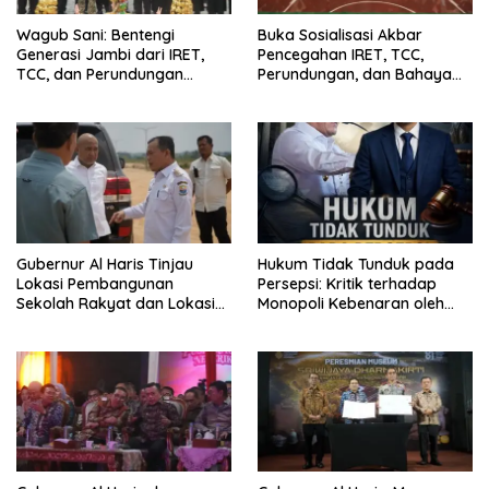
Wagub Sani: Bentengi
Buka Sosialisasi Akbar
Generasi Jambi dari IRET,
Pencegahan IRET, TCC,
TCC, dan Perundungan
Perundungan, dan Bahaya
Dimulai dari Sekolah
Narkoba di Bungo, Gubernur
Al Haris: “Kalau anak-anakku
bisa jaga diri, 60% masa
depan sudah ada di tangan”
Gubernur Al Haris Tinjau
Hukum Tidak Tunduk pada
Lokasi Pembangunan
Persepsi: Kritik terhadap
Sekolah Rakyat dan Lokasi
Monopoli Kebenaran oleh
Pembangunan BTN Bungo
Media dan Aktivis
Green City