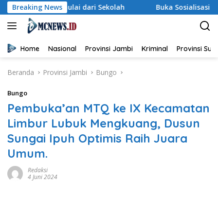
Langsung
 Dimulai dari Sekolah
Breaking News
Buka Sosialisasi Akbar Pencegah
ke
konten
Home
Nasional
Provinsi Jambi
Kriminal
Provinsi Su
Beranda
Provinsi Jambi
Bungo
Bungo
Pembuka’an MTQ ke IX Kecamatan
Limbur Lubuk Mengkuang, Dusun
Sungai Ipuh Optimis Raih Juara
Umum.
Redaksi
4 Juni 2024