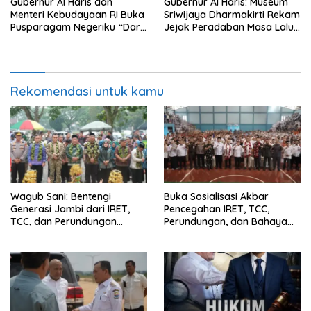
Gubernur Al Haris dan
Gubernur Al Haris: Museum
Menteri Kebudayaan RI Buka
Sriwijaya Dharmakirti Rekam
Pusparagam Negeriku “Dari
Jejak Peradaban Masa Lalu
Jambi untuk Indonesia”,
Provinsi Jambi Secara Utuh
Perkuat Pelestarian Budaya
dan Dorong Ekonomi Kreatif
Rekomendasi untuk kamu
Wagub Sani: Bentengi
Buka Sosialisasi Akbar
Generasi Jambi dari IRET,
Pencegahan IRET, TCC,
TCC, dan Perundungan
Perundungan, dan Bahaya
Dimulai dari Sekolah
Narkoba di Bungo, Gubernur
Al Haris: “Kalau anak-anakku
bisa jaga diri, 60% masa
depan sudah ada di tangan”