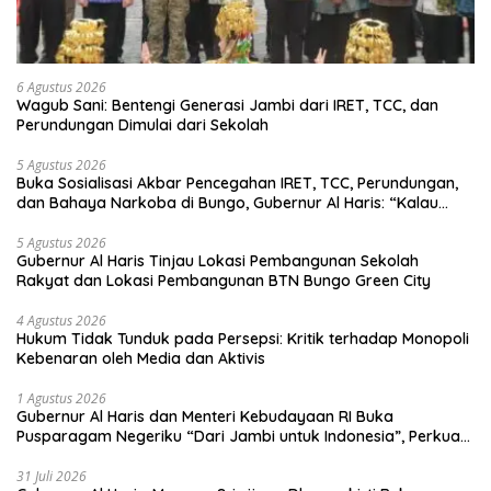
6 Agustus 2026
Wagub Sani: Bentengi Generasi Jambi dari IRET, TCC, dan
Perundungan Dimulai dari Sekolah
5 Agustus 2026
Buka Sosialisasi Akbar Pencegahan IRET, TCC, Perundungan,
dan Bahaya Narkoba di Bungo, Gubernur Al Haris: “Kalau
anak-anakku bisa jaga diri, 60% masa depan sudah ada di
tangan”
5 Agustus 2026
Gubernur Al Haris Tinjau Lokasi Pembangunan Sekolah
Rakyat dan Lokasi Pembangunan BTN Bungo Green City
4 Agustus 2026
Hukum Tidak Tunduk pada Persepsi: Kritik terhadap Monopoli
Kebenaran oleh Media dan Aktivis
1 Agustus 2026
Gubernur Al Haris dan Menteri Kebudayaan RI Buka
Pusparagam Negeriku “Dari Jambi untuk Indonesia”, Perkuat
Pelestarian Budaya dan Dorong Ekonomi Kreatif
31 Juli 2026