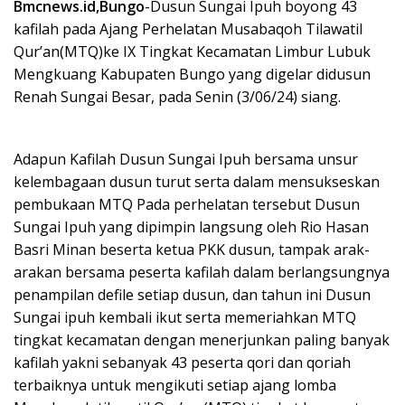
Bmcnews.id,Bungo
-Dusun Sungai Ipuh boyong 43
kafilah pada Ajang Perhelatan Musabaqoh Tilawatil
Qur’an(MTQ)ke IX Tingkat Kecamatan Limbur Lubuk
Mengkuang Kabupaten Bungo yang digelar didusun
Renah Sungai Besar, pada Senin (3/06/24) siang.
Adapun Kafilah Dusun Sungai Ipuh bersama unsur
kelembagaan dusun turut serta dalam mensukseskan
pembukaan MTQ Pada perhelatan tersebut Dusun
Sungai Ipuh yang dipimpin langsung oleh Rio Hasan
Basri Minan beserta ketua PKK dusun, tampak arak-
arakan bersama peserta kafilah dalam berlangsungnya
penampilan defile setiap dusun, dan tahun ini Dusun
Sungai ipuh kembali ikut serta memeriahkan MTQ
tingkat kecamatan dengan menerjunkan paling banyak
kafilah yakni sebanyak 43 peserta qori dan qoriah
terbaiknya untuk mengikuti setiap ajang lomba