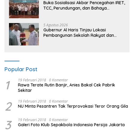
Buka Sosialisasi Akbar Pencegahan IRET,
TCC, Perundungan, dan Bahaya
Narkoba di Bungo, Gubernur Al Haris:
“Kalau anak-anakku bisa jaga diri, 60%
masa depan sudah ada di tangan”
5 Agustus 2026
Gubernur Al Haris Tinjau Lokasi
Pembangunan Sekolah Rakyat dan
Lokasi Pembangunan BTN Bungo Green
City
Popular Post
1
19 Februari 2018
0 Komentar
Rawa Terate Rutin Banjir, Anies Bakal Cek Pabrik
Sekitar
2
19 Februari 2018
0 Komentar
NU Minta Pesantren Tak Terprovokasi Teror Orang Gila
3
19 Februari 2018
0 Komentar
Galeri Foto Klub Sepakbola Indonesia Persija Jakarta