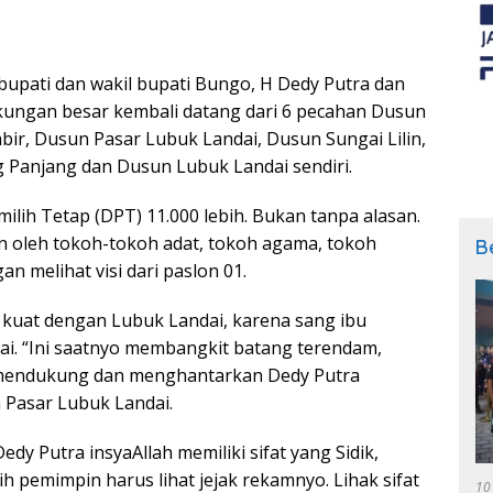
upati dan wakil bupati Bungo, H Dedy Putra dan
kungan besar kembali datang dari 6 pecahan Dusun
ir, Dusun Pasar Lubuk Landai, Dusun Sungai Lilin,
Panjang dan Dusun Lubuk Landai sendiri.
milih Tetap (DPT) 11.000 lebih. Bukan tanpa alasan.
n oleh tokoh-tokoh adat, tokoh agama, tokoh
B
 melihat visi dari paslon 01.
an kuat dengan Lubuk Landai, karena sang ibu
ai. “Ini saatnyo membangkit batang terendam,
ak mendukung dan menghantarkan Dedy Putra
n Pasar Lubuk Landai.
y Putra insyaAllah memiliki sifat yang Sidik,
 pemimpin harus lihat jejak rekamnyo. Lihak sifat
10