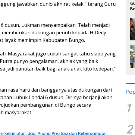
Gu
ggung jawabkan dunio akhirat kelak,” terang Guru
Be
K
 6 dusun, Lukman menyampaikan. Telah menjadi
k memberikan dukungan penuh kepada H Dedy
gat layak memimpin Kabupaten Bungo.
ah. Masyarakat jugo sudah sangat tahu siapo yang
Putra punyo pengalaman, akhlak yang baik
isa jadi panutan baik bagi anak-anak kito kedepan,”
n rasa haru dan bangganya atas dukungan dari
Pop
ahan Lubuk Landai 6 dusun. Dirinya berjanji akan
1
ujudkan pembangunan di Bungo secara
uh masyarakat.
2
Berkelanjutan, Jadi Ruang Prestasi dan Kebersamaan