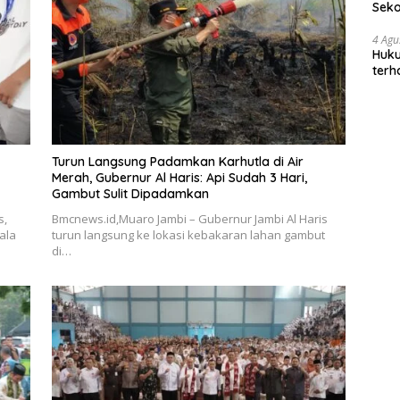
Sek
Bung
4 Agu
Huku
terh
Akti
Turun Langsung Padamkan Karhutla di Air
Merah, Gubernur Al Haris: Api Sudah 3 Hari,
Gambut Sulit Dipadamkan
s,
Bmcnews.id,Muaro Jambi – Gubernur Jambi Al Haris
ala
turun langsung ke lokasi kebakaran lahan gambut
di…