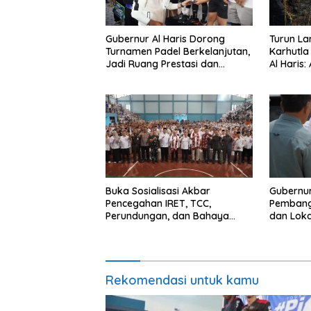
Gubernur Al Haris Dorong
Turun L
Turnamen Padel Berkelanjutan,
Karhutla
Jadi Ruang Prestasi dan
Al Haris:
Kebersamaan Masyarakat
Gambut 
Buka Sosialisasi Akbar
Gubernur
Pencegahan IRET, TCC,
Pembang
Perundungan, dan Bahaya
dan Lok
Narkoba di Bungo, Gubernur Al
Bungo Gr
Haris: “Kalau anak-anakku
bisa jaga diri, 60% masa
depan sudah ada di tangan”
Rekomendasi untuk kamu