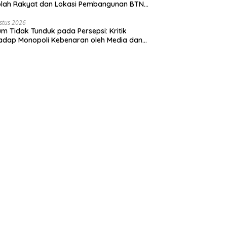
olah Rakyat dan Lokasi Pembangunan BTN
o Green City
stus 2026
m Tidak Tunduk pada Persepsi: Kritik
adap Monopoli Kebenaran oleh Media dan
vis