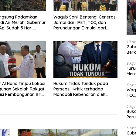
angsung Padamkan
Wagub Sani: Bentengi Generasi
 di Air Merah, Gubernur
Jambi dari IRET, TCC, dan
 Api Sudah 3 Hari,
Perundungan Dimulai dari
Sulit Dipadamkan
Sekolah
10 Ag
Gube
Berk
Keb
9 Agu
Turu
Mera
Gamb
 Al Haris Tinjau Lokasi
Hukum Tidak Tunduk pada
6 Agu
unan Sekolah Rakyat
Persepsi: Kritik terhadap
Wagu
asi Pembangunan BTN
Monopoli Kebenaran oleh
TCC,
een City
Media dan Aktivis
5 Agu
Buka
Peru
Gube
jaga
5 Agu
Gube
tan