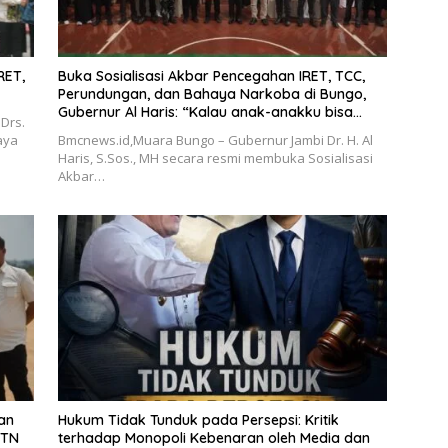
RET,
Buka Sosialisasi Akbar Pencegahan IRET, TCC,
Perundungan, dan Bahaya Narkoba di Bungo,
Gubernur Al Haris: “Kalau anak-anakku bisa
Drs.
jaga diri, 60% masa depan sudah ada di
aya
Bmcnews.id,Muara Bungo – Gubernur Jambi Dr. H. Al
tangan”
Haris, S.Sos., MH secara resmi membuka Sosialisasi
Akbar…
an
Hukum Tidak Tunduk pada Persepsi: Kritik
BTN
terhadap Monopoli Kebenaran oleh Media dan