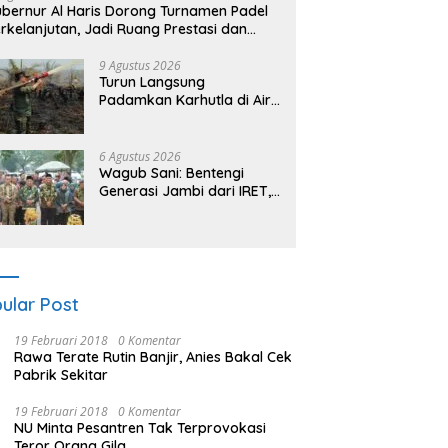
bernur Al Haris Dorong Turnamen Padel
rkelanjutan, Jadi Ruang Prestasi dan
ebersamaan Masyarakat
9 Agustus 2026
Turun Langsung
Padamkan Karhutla di Air
Merah, Gubernur Al Haris:
Api Sudah 3 Hari, Gambut
Sulit Dipadamkan
6 Agustus 2026
Wagub Sani: Bentengi
Generasi Jambi dari IRET,
TCC, dan Perundungan
Dimulai dari Sekolah
ular Post
19 Februari 2018
0 Komentar
Rawa Terate Rutin Banjir, Anies Bakal Cek
Pabrik Sekitar
19 Februari 2018
0 Komentar
NU Minta Pesantren Tak Terprovokasi
Teror Orang Gila