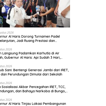
ustus 2026
rnur Al Haris Dorong Turnamen Padel
elanjutan, Jadi Ruang Prestasi dan
ersamaan Masyarakat
stus 2026
n Langsung Padamkan Karhutla di Air
h, Gubernur Al Haris: Api Sudah 3 Hari,
ut Sulit Dipadamkan
stus 2026
b Sani: Bentengi Generasi Jambi dari IRET,
 dan Perundungan Dimulai dari Sekolah
stus 2026
 Sosialisasi Akbar Pencegahan IRET, TCC,
ndungan, dan Bahaya Narkoba di Bungo,
rnur Al Haris: “Kalau anak-anakku bisa
 diri, 60% masa depan sudah ada di
stus 2026
rnur Al Haris Tinjau Lokasi Pembangunan
gan”