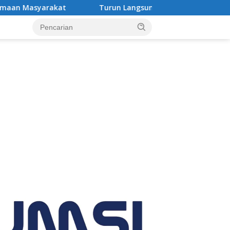
Turun Langsung Padamkan Karhutla di Air Merah, Gubernur 