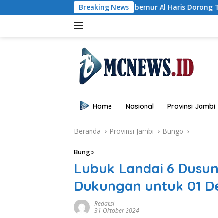
Langsung
Gubernur Al Haris Dorong Turnamen Padel Berkel
Breaking News
ke
konten
Home
Nasional
Provinsi Jambi
Beranda
Provinsi Jambi
Bungo
Bungo
Lubuk Landai 6 Dusu
Dukungan untuk 01 D
Redaksi
31 Oktober 2024