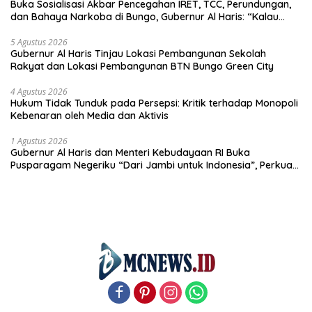
Buka Sosialisasi Akbar Pencegahan IRET, TCC, Perundungan,
dan Bahaya Narkoba di Bungo, Gubernur Al Haris: “Kalau
anak-anakku bisa jaga diri, 60% masa depan sudah ada di
tangan”
5 Agustus 2026
Gubernur Al Haris Tinjau Lokasi Pembangunan Sekolah
Rakyat dan Lokasi Pembangunan BTN Bungo Green City
4 Agustus 2026
Hukum Tidak Tunduk pada Persepsi: Kritik terhadap Monopoli
Kebenaran oleh Media dan Aktivis
1 Agustus 2026
Gubernur Al Haris dan Menteri Kebudayaan RI Buka
Pusparagam Negeriku “Dari Jambi untuk Indonesia”, Perkuat
Pelestarian Budaya dan Dorong Ekonomi Kreatif