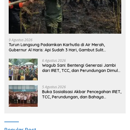
9 Agustus 2026
Turun Langsung Padamkan Karhutla di Air Merah,
Gubernur Al Haris: Api Sudah 3 Hari, Gambut Sulit
Dipadamkan
6 Agustus 2026
Wagub Sani: Bentengi Generasi Jambi
dari IRET, TCC, dan Perundungan Dimulai
dari Sekolah
5 Agustus 2026
Buka Sosialisasi Akbar Pencegahan IRET,
TCC, Perundungan, dan Bahaya
Narkoba di Bungo, Gubernur Al Haris:
“Kalau anak-anakku bisa jaga diri, 60%
masa depan sudah ada di tangan”
Popular Post