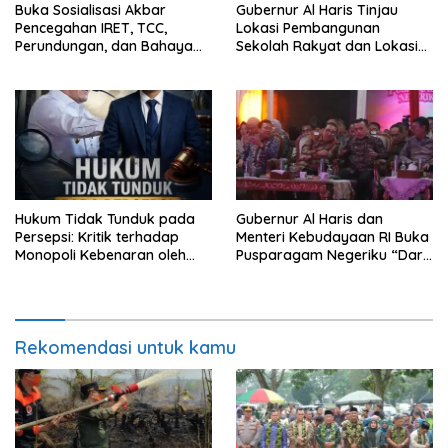
Buka Sosialisasi Akbar
Gubernur Al Haris Tinjau
Pencegahan IRET, TCC,
Lokasi Pembangunan
Perundungan, dan Bahaya
Sekolah Rakyat dan Lokasi
Narkoba di Bungo, Gubernur
Pembangunan BTN Bungo
Al Haris: “Kalau anak-anakku
Green City
bisa jaga diri, 60% masa
depan sudah ada di tangan”
Hukum Tidak Tunduk pada
Gubernur Al Haris dan
Persepsi: Kritik terhadap
Menteri Kebudayaan RI Buka
Monopoli Kebenaran oleh
Pusparagam Negeriku “Dari
Media dan Aktivis
Jambi untuk Indonesia”,
Perkuat Pelestarian Budaya
dan Dorong Ekonomi Kreatif
Rekomendasi untuk kamu