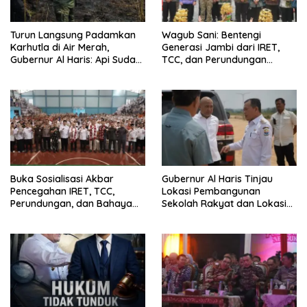
Turun Langsung Padamkan
Wagub Sani: Bentengi
Karhutla di Air Merah,
Generasi Jambi dari IRET,
Gubernur Al Haris: Api Sudah
TCC, dan Perundungan
3 Hari, Gambut Sulit
Dimulai dari Sekolah
Dipadamkan
Buka Sosialisasi Akbar
Gubernur Al Haris Tinjau
Pencegahan IRET, TCC,
Lokasi Pembangunan
Perundungan, dan Bahaya
Sekolah Rakyat dan Lokasi
Narkoba di Bungo, Gubernur
Pembangunan BTN Bungo
Al Haris: “Kalau anak-anakku
Green City
bisa jaga diri, 60% masa
depan sudah ada di tangan”