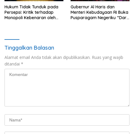
Hukum Tidak Tunduk pada
Gubernur Al Haris dan
Persepsi: Kritik terhadap
Menteri Kebudayaan RI Buka
Monopoli Kebenaran oleh
Pusparagam Negeriku “Dari
Media dan Aktivis
Jambi untuk Indonesia”,
Perkuat Pelestarian Budaya
dan Dorong Ekonomi Kreatif
Tinggalkan Balasan
Alamat email Anda tidak akan dipublikasikan.
Ruas yang wajib
ditandai
*