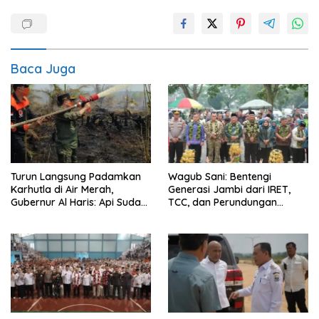
Baca Juga
Turun Langsung Padamkan
Wagub Sani: Bentengi
Karhutla di Air Merah,
Generasi Jambi dari IRET,
Gubernur Al Haris: Api Sudah
TCC, dan Perundungan
3 Hari, Gambut Sulit
Dimulai dari Sekolah
Dipadamkan