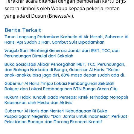
Terakhir acara ditandai dengan pemberian kartu BPJS
secara simbolis oleh Wabup kepada pekerja rentan
yang ada di Dusun (Bnewss/vi).
Berita Terkait
Turun Langsung Padamkan Karhutla di Air Merah, Gubernur Al
Haris: Api Sudah 3 Hari, Gambut Sulit Dipadamkan
Wagub Sani: Bentengi Generasi Jambi dari IRET, TCC, dan
Perundungan Dimulai dari Sekolah
Buka Sosialisasi Akbar Pencegahan IRET, TCC, Perundungan,
dan Bahaya Narkoba di Bungo, Gubernur Al Haris: “Kalau
anak-anakku bisa jaga diri, 60% masa depan sudah ada di
tangan”
Gubernur Al Haris Tinjau Lokasi Pembangunan Sekolah
Rakyat dan Lokasi Pembangunan BTN Bungo Green City
Hukum Tidak Tunduk pada Persepsi: Kritik terhadap Monopoli
Kebenaran oleh Media dan Aktivis
Gubernur Al Haris dan Menteri Kebudayaan RI Buka
Pusparagam Negeriku “Dari Jambi untuk Indonesia”, Perkuat
Pelestarian Budaya dan Dorong Ekonomi Kreatif