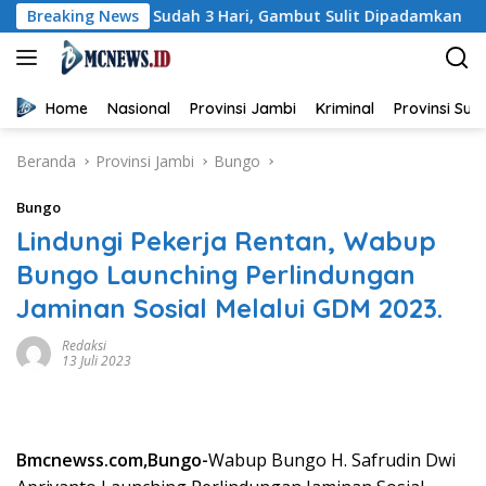
Langsung
: Api Sudah 3 Hari, Gambut Sulit Dipadamkan
Breaking News
Wagub Sa
ke
konten
Home
Nasional
Provinsi Jambi
Kriminal
Provinsi Su
Beranda
Provinsi Jambi
Bungo
Bungo
Lindungi Pekerja Rentan, Wabup
Bungo Launching Perlindungan
Jaminan Sosial Melalui GDM 2023.
Redaksi
13 Juli 2023
Bmcnewss.com,Bungo-
Wabup Bungo H. Safrudin Dwi