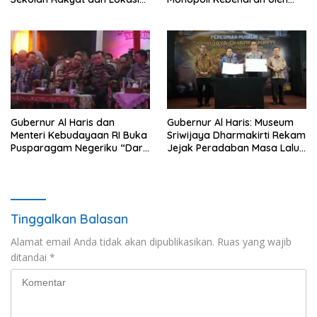
Pembangunan BTN Bungo
Media dan Aktivis
Green City
Gubernur Al Haris dan
Gubernur Al Haris: Museum
Menteri Kebudayaan RI Buka
Sriwijaya Dharmakirti Rekam
Pusparagam Negeriku “Dari
Jejak Peradaban Masa Lalu
Jambi untuk Indonesia”,
Provinsi Jambi Secara Utuh
Perkuat Pelestarian Budaya
dan Dorong Ekonomi Kreatif
Tinggalkan Balasan
Alamat email Anda tidak akan dipublikasikan.
Ruas yang wajib
ditandai
*