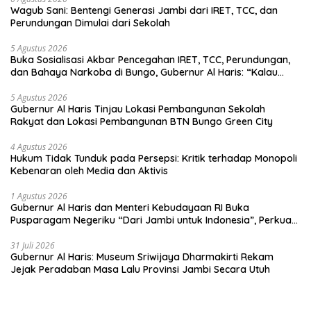
Wagub Sani: Bentengi Generasi Jambi dari IRET, TCC, dan
Perundungan Dimulai dari Sekolah
5 Agustus 2026
Buka Sosialisasi Akbar Pencegahan IRET, TCC, Perundungan,
dan Bahaya Narkoba di Bungo, Gubernur Al Haris: “Kalau
anak-anakku bisa jaga diri, 60% masa depan sudah ada di
tangan”
5 Agustus 2026
Gubernur Al Haris Tinjau Lokasi Pembangunan Sekolah
Rakyat dan Lokasi Pembangunan BTN Bungo Green City
4 Agustus 2026
Hukum Tidak Tunduk pada Persepsi: Kritik terhadap Monopoli
Kebenaran oleh Media dan Aktivis
1 Agustus 2026
Gubernur Al Haris dan Menteri Kebudayaan RI Buka
Pusparagam Negeriku “Dari Jambi untuk Indonesia”, Perkuat
Pelestarian Budaya dan Dorong Ekonomi Kreatif
31 Juli 2026
Gubernur Al Haris: Museum Sriwijaya Dharmakirti Rekam
Jejak Peradaban Masa Lalu Provinsi Jambi Secara Utuh