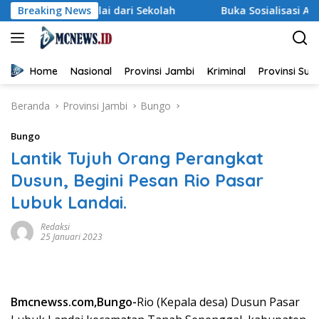
Langsung
Dimulai dari Sekolah
Breaking News
Buka Sosialisasi Akbar Pencegaha
ke
konten
Home
Nasional
Provinsi Jambi
Kriminal
Provinsi Su
Beranda
Provinsi Jambi
Bungo
Bungo
Lantik Tujuh Orang Perangkat
Dusun, Begini Pesan Rio Pasar
Lubuk Landai.
Redaksi
25 Januari 2023
Bmcnewss.com,Bungo-
Rio (Kepala desa) Dusun Pasar