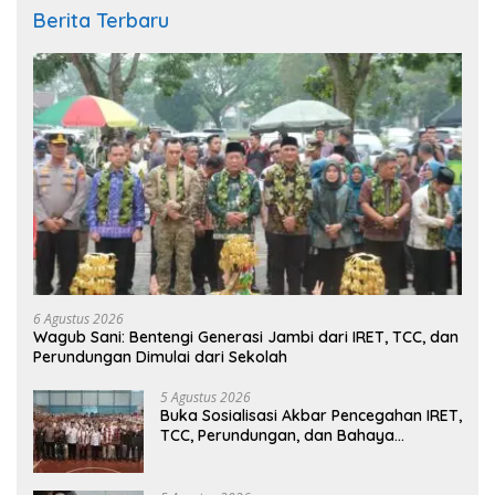
Berita Terbaru
6 Agustus 2026
Wagub Sani: Bentengi Generasi Jambi dari IRET, TCC, dan
Perundungan Dimulai dari Sekolah
5 Agustus 2026
Buka Sosialisasi Akbar Pencegahan IRET,
TCC, Perundungan, dan Bahaya
Narkoba di Bungo, Gubernur Al Haris:
“Kalau anak-anakku bisa jaga diri, 60%
masa depan sudah ada di tangan”