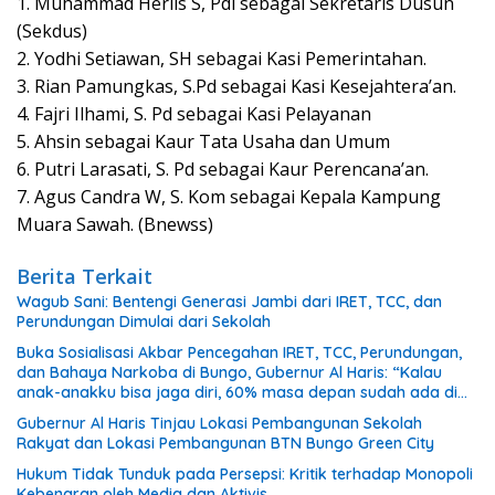
1. Muhammad Herlis S, Pdi sebagai Sekretaris Dusun
(Sekdus)
2. Yodhi Setiawan, SH sebagai Kasi Pemerintahan.
3. Rian Pamungkas, S.Pd sebagai Kasi Kesejahtera’an.
4. Fajri Ilhami, S. Pd sebagai Kasi Pelayanan
5. Ahsin sebagai Kaur Tata Usaha dan Umum
6. Putri Larasati, S. Pd sebagai Kaur Perencana’an.
7. Agus Candra W, S. Kom sebagai Kepala Kampung
Muara Sawah. (Bnewss)
Berita Terkait
Wagub Sani: Bentengi Generasi Jambi dari IRET, TCC, dan
Perundungan Dimulai dari Sekolah
Buka Sosialisasi Akbar Pencegahan IRET, TCC, Perundungan,
dan Bahaya Narkoba di Bungo, Gubernur Al Haris: “Kalau
anak-anakku bisa jaga diri, 60% masa depan sudah ada di
tangan”
Gubernur Al Haris Tinjau Lokasi Pembangunan Sekolah
Rakyat dan Lokasi Pembangunan BTN Bungo Green City
Hukum Tidak Tunduk pada Persepsi: Kritik terhadap Monopoli
Kebenaran oleh Media dan Aktivis