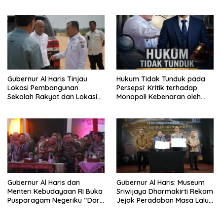
Dimulai dari Sekolah
Narkoba di Bungo, Gubernur
Al Haris: “Kalau anak-anakku
bisa jaga diri, 60% masa
depan sudah ada di tangan”
Gubernur Al Haris Tinjau
Hukum Tidak Tunduk pada
Lokasi Pembangunan
Persepsi: Kritik terhadap
Sekolah Rakyat dan Lokasi
Monopoli Kebenaran oleh
Pembangunan BTN Bungo
Media dan Aktivis
Green City
Gubernur Al Haris dan
Gubernur Al Haris: Museum
Menteri Kebudayaan RI Buka
Sriwijaya Dharmakirti Rekam
Pusparagam Negeriku “Dari
Jejak Peradaban Masa Lalu
Jambi untuk Indonesia”,
Provinsi Jambi Secara Utuh
Perkuat Pelestarian Budaya