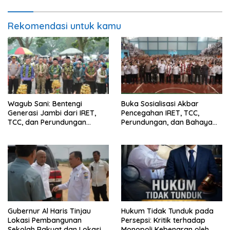
dan Dorong Ekonomi Kreatif
Rekomendasi untuk kamu
Wagub Sani: Bentengi
Buka Sosialisasi Akbar
Generasi Jambi dari IRET,
Pencegahan IRET, TCC,
TCC, dan Perundungan
Perundungan, dan Bahaya
Dimulai dari Sekolah
Narkoba di Bungo, Gubernur
Al Haris: “Kalau anak-anakku
bisa jaga diri, 60% masa
depan sudah ada di tangan”
Gubernur Al Haris Tinjau
Hukum Tidak Tunduk pada
Lokasi Pembangunan
Persepsi: Kritik terhadap
Sekolah Rakyat dan Lokasi
Monopoli Kebenaran oleh