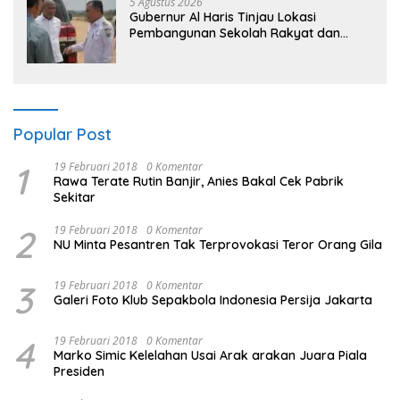
5 Agustus 2026
Gubernur Al Haris Tinjau Lokasi
Pembangunan Sekolah Rakyat dan
Lokasi Pembangunan BTN Bungo Green
City
Popular Post
1
19 Februari 2018
0 Komentar
Rawa Terate Rutin Banjir, Anies Bakal Cek Pabrik
Sekitar
2
19 Februari 2018
0 Komentar
NU Minta Pesantren Tak Terprovokasi Teror Orang Gila
3
19 Februari 2018
0 Komentar
Galeri Foto Klub Sepakbola Indonesia Persija Jakarta
4
19 Februari 2018
0 Komentar
Marko Simic Kelelahan Usai Arak arakan Juara Piala
Presiden