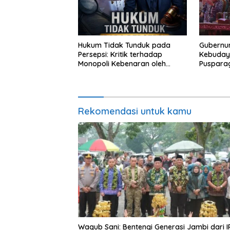
Hukum Tidak Tunduk pada
Gubernur
Persepsi: Kritik terhadap
Kebuday
Monopoli Kebenaran oleh
Puspara
Media dan Aktivis
Jambi un
Perkuat 
dan Doro
Rekomendasi untuk kamu
Wagub Sani: Bentengi Generasi Jambi dari I