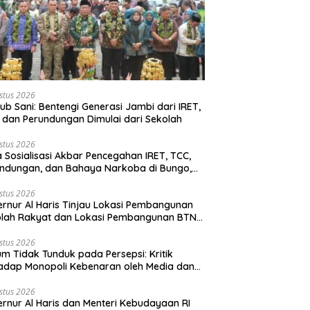
stus 2026
b Sani: Bentengi Generasi Jambi dari IRET,
 dan Perundungan Dimulai dari Sekolah
stus 2026
 Sosialisasi Akbar Pencegahan IRET, TCC,
ndungan, dan Bahaya Narkoba di Bungo,
rnur Al Haris: “Kalau anak-anakku bisa
 diri, 60% masa depan sudah ada di
stus 2026
rnur Al Haris Tinjau Lokasi Pembangunan
gan”
olah Rakyat dan Lokasi Pembangunan BTN
o Green City
stus 2026
m Tidak Tunduk pada Persepsi: Kritik
adap Monopoli Kebenaran oleh Media dan
vis
stus 2026
rnur Al Haris dan Menteri Kebudayaan RI