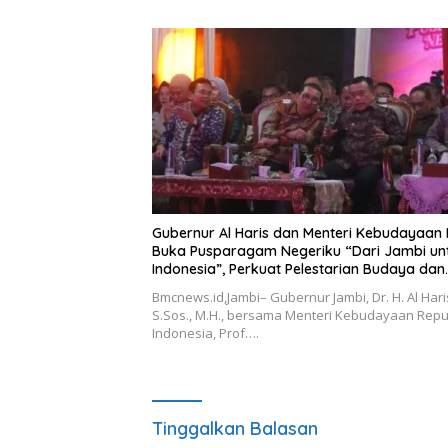
Gubernur Al Haris dan Menteri Kebudayaan 
Buka Pusparagam Negeriku “Dari Jambi un
Indonesia”, Perkuat Pelestarian Budaya dan
Dorong Ekonomi Kreatif
Bmcnews.id,Jambi– Gubernur Jambi, Dr. H. Al Hari
S.Sos., M.H., bersama Menteri Kebudayaan Repu
Indonesia, Prof….
Tinggalkan Balasan