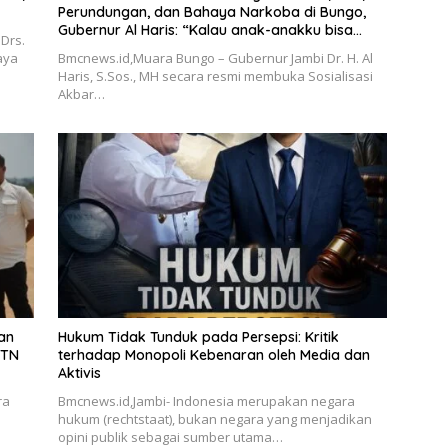
Perundungan, dan Bahaya Narkoba di Bungo,
Gubernur Al Haris: “Kalau anak-anakku bisa
Drs.
jaga diri, 60% masa depan sudah ada di
aya
Bmcnews.id,Muara Bungo – Gubernur Jambi Dr. H. Al
tangan”
Haris, S.Sos., MH secara resmi membuka Sosialisasi
Akbar…
an
Hukum Tidak Tunduk pada Persepsi: Kritik
BTN
terhadap Monopoli Kebenaran oleh Media dan
Aktivis
ra
Bmcnews.id,Jambi- Indonesia merupakan negara
hukum (rechtstaat), bukan negara yang menjadikan
opini publik sebagai sumber utama…