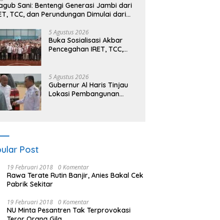
gub Sani: Bentengi Generasi Jambi dari
ET, TCC, dan Perundungan Dimulai dari
kolah
5 Agustus 2026
Buka Sosialisasi Akbar
Pencegahan IRET, TCC,
Perundungan, dan Bahaya
Narkoba di Bungo,
Gubernur Al Haris: “Kalau
5 Agustus 2026
anak-anakku bisa jaga
Gubernur Al Haris Tinjau
diri, 60% masa depan
Lokasi Pembangunan
sudah ada di tangan”
Sekolah Rakyat dan
Lokasi Pembangunan BTN
Bungo Green City
ular Post
19 Februari 2018
0 Komentar
Rawa Terate Rutin Banjir, Anies Bakal Cek
Pabrik Sekitar
19 Februari 2018
0 Komentar
NU Minta Pesantren Tak Terprovokasi
Teror Orang Gila