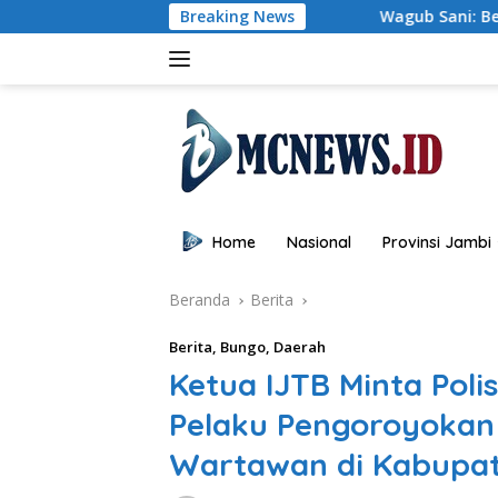
Langsung
Breaking News
Wagub Sani: Bentengi Generasi Jambi da
ke
konten
Home
Nasional
Provinsi Jambi
Beranda
Berita
Berita
,
Bungo
,
Daerah
Ketua IJTB Minta Pol
Pelaku Pengoroyokan
Wartawan di Kabupa