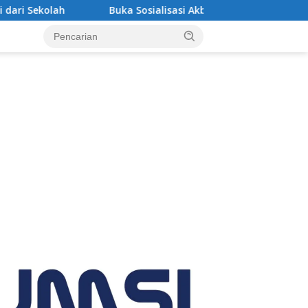
ka Sosialisasi Akbar Pencegahan IRET, TCC, Perundungan, dan B