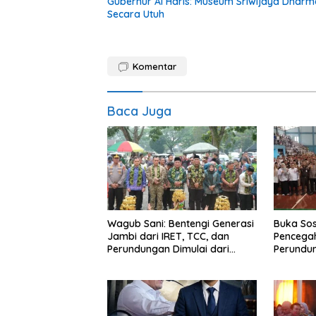
Gubernur Al Haris: Museum Sriwijaya Dharm
Secara Utuh
Komentar
Baca Juga
Wagub Sani: Bentengi Generasi
Buka Sos
Jambi dari IRET, TCC, dan
Pencegah
Perundungan Dimulai dari
Perundu
Sekolah
Narkoba 
Haris: “
bisa jag
depan su