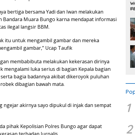
Wa
IR
nya bertiga bersama Yadi dan Iwan melakukan
Se
arah Bandara Muara Bungo karna mendapat informasi
as ilegal langsir BBM.
truk itu untuk mengambil gambar dan mereka
mengambil gambar,” Ucap Taufik
gan membabibuta melakukan kekerasan dirinya
fik mengalami luka serius di bagian Kepala bagian
 serta bagia badannya akibat dikeroyok puluhan
 robek dibagian bawah mata.
Pop
1
ngejar akirnya sayo dipukul di injak dan sempat
2
da pihak Kepolisian Polres Bungo agar dapat
erasan terhadap Jurnalis.