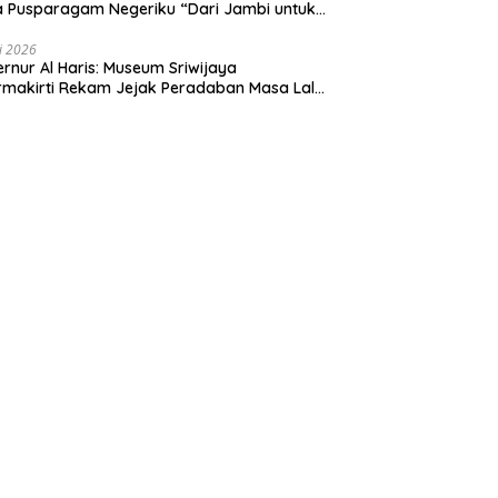
 Pusparagam Negeriku “Dari Jambi untuk
nesia”, Perkuat Pelestarian Budaya dan
ng Ekonomi Kreatif
li 2026
rnur Al Haris: Museum Sriwijaya
makirti Rekam Jejak Peradaban Masa Lalu
insi Jambi Secara Utuh