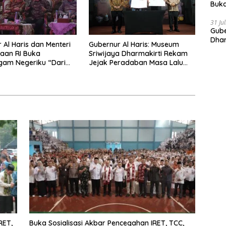
Buka
Indo
Doro
31 Ju
Gube
Dhar
 Al Haris dan Menteri
Gubernur Al Haris: Museum
Prov
aan RI Buka
Sriwijaya Dharmakirti Rekam
gam Negeriku “Dari
Jejak Peradaban Masa Lalu
tuk Indonesia”,
Provinsi Jambi Secara Utuh
Pelestarian Budaya
ng Ekonomi Kreatif
RET,
Buka Sosialisasi Akbar Pencegahan IRET, TCC,