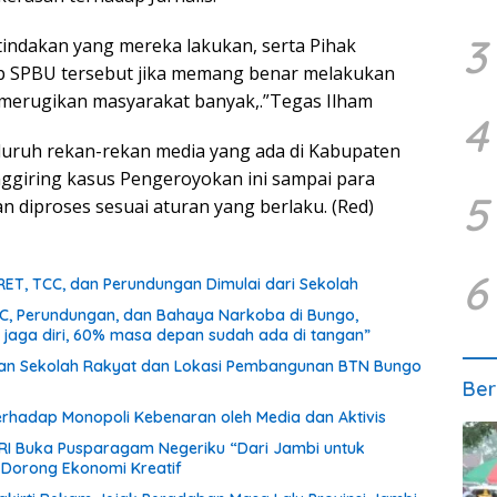
3
tindakan yang mereka lakukan, serta Pihak
p SPBU tersebut jika memang benar melakukan
ah merugikan masyarakat banyak,.”Tegas Ilham
4
eluruh rekan-rekan media yang ada di Kabupaten
ggiring kasus Pengeroyokan ini sampai para
5
an diproses sesuai aturan yang berlaku. (Red)
6
RET, TCC, dan Perundungan Dimulai dari Sekolah
CC, Perundungan, dan Bahaya Narkoba di Bungo,
a jaga diri, 60% masa depan sudah ada di tangan”
unan Sekolah Rakyat dan Lokasi Pembangunan BTN Bungo
Ber
terhadap Monopoli Kebenaran oleh Media dan Aktivis
 RI Buka Pusparagam Negeriku “Dari Jambi untuk
n Dorong Ekonomi Kreatif