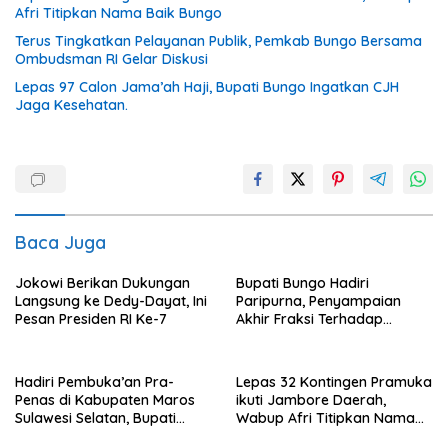
Afri Titipkan Nama Baik Bungo
Terus Tingkatkan Pelayanan Publik, Pemkab Bungo Bersama
Ombudsman RI Gelar Diskusi
Lepas 97 Calon Jama’ah Haji, Bupati Bungo Ingatkan CJH
Jaga Kesehatan.
Baca Juga
Jokowi Berikan Dukungan
Bupati Bungo Hadiri
Langsung ke Dedy-Dayat, Ini
Paripurna, Penyampaian
Pesan Presiden RI Ke-7
Akhir Fraksi Terhadap
Ranperda
Pertanggungjawaban APBD
2022.
Hadiri Pembuka’an Pra-
Lepas 32 Kontingen Pramuka
Penas di Kabupaten Maros
ikuti Jambore Daerah,
Sulawesi Selatan, Bupati
Wabup Afri Titipkan Nama
Mashuri Promosi Beras Asal
Baik Bungo