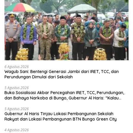
6 Agustus 2026
Wagub Sani: Bentengi Generasi Jambi dari IRET, TCC, dan
Perundungan Dimulai dari Sekolah
5 Agustus 2026
Buka Sosialisasi Akbar Pencegahan IRET, TCC, Perundungan,
dan Bahaya Narkoba di Bungo, Gubernur Al Haris: “Kalau
anak-anakku bisa jaga diri, 60% masa depan sudah ada di
tangan”
5 Agustus 2026
Gubernur Al Haris Tinjau Lokasi Pembangunan Sekolah
Rakyat dan Lokasi Pembangunan BTN Bungo Green City
4 Agustus 2026