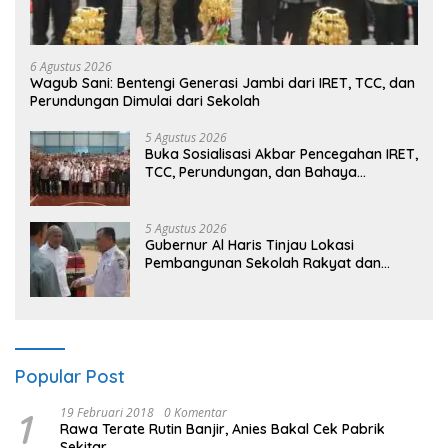
6 Agustus 2026
Wagub Sani: Bentengi Generasi Jambi dari IRET, TCC, dan
Perundungan Dimulai dari Sekolah
5 Agustus 2026
Buka Sosialisasi Akbar Pencegahan IRET,
TCC, Perundungan, dan Bahaya
Narkoba di Bungo, Gubernur Al Haris:
“Kalau anak-anakku bisa jaga diri, 60%
masa depan sudah ada di tangan”
5 Agustus 2026
Gubernur Al Haris Tinjau Lokasi
Pembangunan Sekolah Rakyat dan
Lokasi Pembangunan BTN Bungo Green
City
Popular Post
1
19 Februari 2018
0 Komentar
Rawa Terate Rutin Banjir, Anies Bakal Cek Pabrik
Sekitar