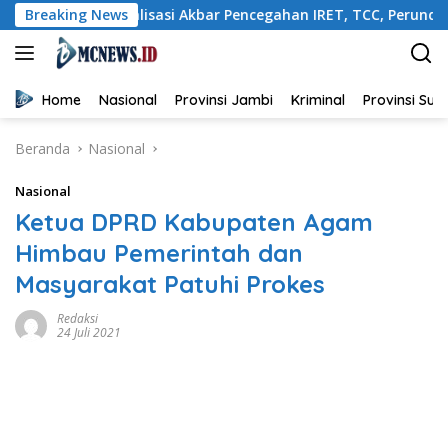
Langsung
uka Sosialisasi Akbar Pencegahan IRET, TCC, Perundungan, dan 
Breaking News
ke
konten
Home
Nasional
Provinsi Jambi
Kriminal
Provinsi Su
Beranda
Nasional
Nasional
Ketua DPRD Kabupaten Agam
Himbau Pemerintah dan
Masyarakat Patuhi Prokes
Redaksi
24 Juli 2021