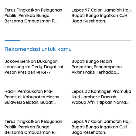
Bungo
Terus Tingkatkan Pelayanan
Lepas 97 Calon Jama’ah Haji,
Publik, Pemkab Bungo
Bupati Bungo Ingatkan CJH
Bersama Ombudsman RI
Jaga Kesehatan.
Gelar Diskusi
Rekomendasi untuk kamu
Jokowi Berikan Dukungan
Bupati Bungo Hadiri
Langsung ke Dedy-Dayat, Ini
Paripurna, Penyampaian
Pesan Presiden RI Ke-7
Akhir Fraksi Terhadap
Ranperda
Pertanggungjawaban APBD
2022.
Hadiri Pembuka’an Pra-
Lepas 32 Kontingen Pramuka
Penas di Kabupaten Maros
ikuti Jambore Daerah,
Sulawesi Selatan, Bupati
Wabup Afri Titipkan Nama
Mashuri Promosi Beras Asal
Baik Bungo
Bungo
Terus Tingkatkan Pelayanan
Lepas 97 Calon Jama’ah Haji,
Publik, Pemkab Bungo
Bupati Bungo Ingatkan CJH
Bersama Ombudsman RI
Jaga Kesehatan.