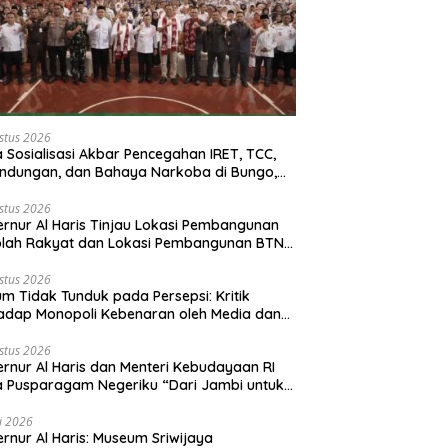
stus 2026
 Sosialisasi Akbar Pencegahan IRET, TCC,
ndungan, dan Bahaya Narkoba di Bungo,
rnur Al Haris: “Kalau anak-anakku bisa
 diri, 60% masa depan sudah ada di
stus 2026
rnur Al Haris Tinjau Lokasi Pembangunan
gan”
olah Rakyat dan Lokasi Pembangunan BTN
o Green City
stus 2026
m Tidak Tunduk pada Persepsi: Kritik
adap Monopoli Kebenaran oleh Media dan
vis
stus 2026
rnur Al Haris dan Menteri Kebudayaan RI
 Pusparagam Negeriku “Dari Jambi untuk
nesia”, Perkuat Pelestarian Budaya dan
ng Ekonomi Kreatif
li 2026
rnur Al Haris: Museum Sriwijaya