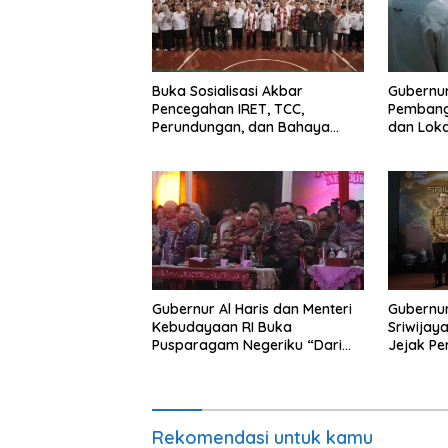
Buka Sosialisasi Akbar
Gubernur
Pencegahan IRET, TCC,
Pembang
Perundungan, dan Bahaya
dan Lok
Narkoba di Bungo, Gubernur Al
Bungo Gr
Haris: “Kalau anak-anakku
bisa jaga diri, 60% masa
depan sudah ada di tangan”
Gubernur Al Haris dan Menteri
Gubernur
Kebudayaan RI Buka
Sriwijay
Pusparagam Negeriku “Dari
Jejak Pe
Jambi untuk Indonesia”,
Provinsi
Perkuat Pelestarian Budaya
dan Dorong Ekonomi Kreatif
Rekomendasi untuk kamu