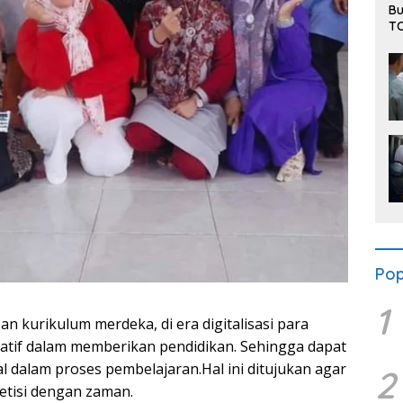
Bu
TC
Bu
an
su
Pop
1
n kurikulum merdeka, di era digitalisasi para
ovatif dalam memberikan pendidikan. Sehingga dapat
 dalam proses pembelajaran.Hal ini ditujukan agar
2
etisi dengan zaman.