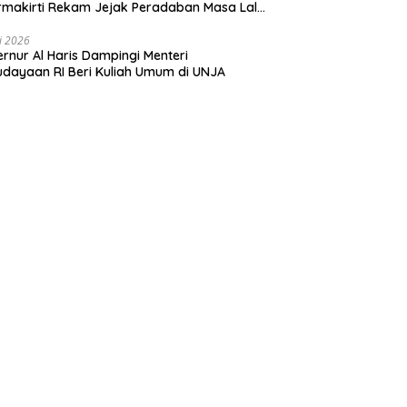
makirti Rekam Jejak Peradaban Masa Lalu
insi Jambi Secara Utuh
li 2026
rnur Al Haris Dampingi Menteri
dayaan RI Beri Kuliah Umum di UNJA