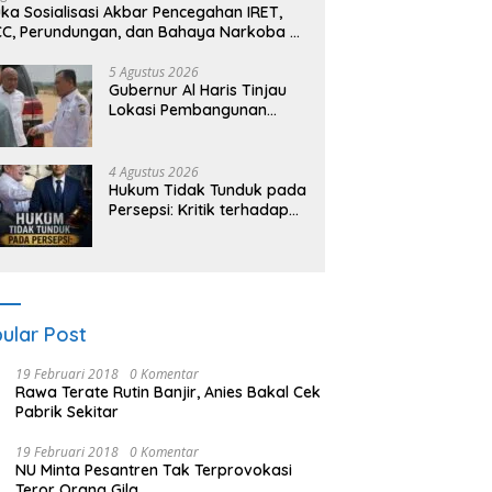
ka Sosialisasi Akbar Pencegahan IRET,
C, Perundungan, dan Bahaya Narkoba di
ngo, Gubernur Al Haris: “Kalau anak-
akku bisa jaga diri, 60% masa depan
5 Agustus 2026
Gubernur Al Haris Tinjau
dah ada di tangan”
Lokasi Pembangunan
Sekolah Rakyat dan
Lokasi Pembangunan BTN
Bungo Green City
4 Agustus 2026
Hukum Tidak Tunduk pada
Persepsi: Kritik terhadap
Monopoli Kebenaran oleh
Media dan Aktivis
ular Post
19 Februari 2018
0 Komentar
Rawa Terate Rutin Banjir, Anies Bakal Cek
Pabrik Sekitar
19 Februari 2018
0 Komentar
NU Minta Pesantren Tak Terprovokasi
Teror Orang Gila