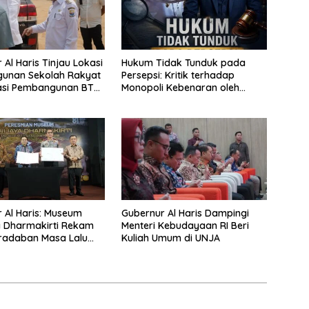
 Al Haris Tinjau Lokasi
Hukum Tidak Tunduk pada
unan Sekolah Rakyat
Persepsi: Kritik terhadap
asi Pembangunan BTN
Monopoli Kebenaran oleh
een City
Media dan Aktivis
 Al Haris: Museum
Gubernur Al Haris Dampingi
a Dharmakirti Rekam
Menteri Kebudayaan RI Beri
radaban Masa Lalu
Kuliah Umum di UNJA
 Jambi Secara Utuh