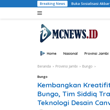
Langsung
Buka Sosialisasi Akbar Pencegahan IRET, TCC, Perundunga
Breaking News
ke
konten
Home
Nasional
Provinsi Jambi
Beranda
Provinsi Jambi
Bungo
Bungo
Kembangkan Kreatifit
Bungo, Tim Siddiq Tra
Teknologi Desain Can