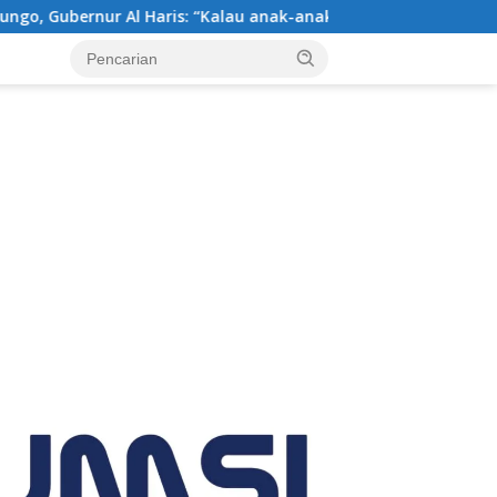
k-anakku bisa jaga diri, 60% masa depan sudah ada di tangan”