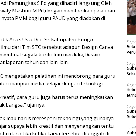
 Adi Pamungkas S.Pd yang dihadiri langsung Oleh
waty Mashuri M.Pd,dengan memberikan pelatihan
i nyata PMM bagi guru PAUD yang diadakan di
dik Anak Usia Dini Se-Kabupaten Bungo
5 Agu
lmu dari Tim STC tersebut adapun Design Canva
Buka
Peru
 membuat segala kurikulum merdeka,Desain
Gube
laporan tahun dan lain-lain.
jaga
5 Agu
Gube
tan
Sek
STC mengatakan pelatihan ini mendorong para guru
Bung
teri maupun media belajar dengan teknologi.
4 Agu
Huku
terh
 kreatif, para guru juga harus terus meningkatkan
Akti
ak bangsa,” ujarnya.
1 Agu
Gube
Buka
 tidak mau harus meresponi teknologi yang gunanya
Indo
ar supaya lebih kreatif dan menyenangkan tentu
Doro
31 Ju
Gube
u dan etika ketika karya tersebut diunggah di