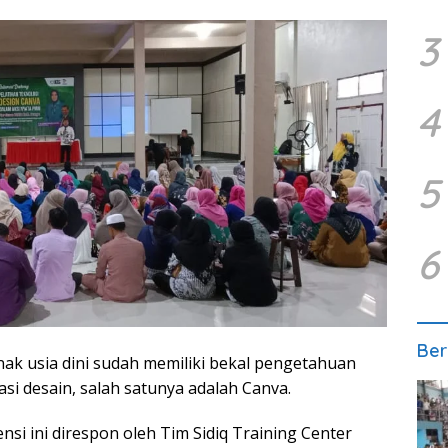
3
4
5
6
Ber
k usia dini sudah memiliki bekal pengetahuan
i desain, salah satunya adalah Canva.
 ini direspon oleh Tim Sidiq Training Center