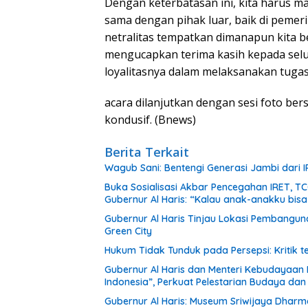
Dengan keterbatasan ini, kita harus 
sama dengan pihak luar, baik di peme
netralitas tempatkan dimanapun kita 
mengucapkan terima kasih kepada selu
loyalitasnya dalam melaksanakan tugas
acara dilanjutkan dengan sesi foto be
kondusif. (Bnews)
Berita Terkait
Wagub Sani: Bentengi Generasi Jambi dari I
Buka Sosialisasi Akbar Pencegahan IRET, T
Gubernur Al Haris: “Kalau anak-anakku bis
Gubernur Al Haris Tinjau Lokasi Pembang
Green City
Hukum Tidak Tunduk pada Persepsi: Kritik 
Gubernur Al Haris dan Menteri Kebudayaan
Indonesia”, Perkuat Pelestarian Budaya da
Gubernur Al Haris: Museum Sriwijaya Dharm