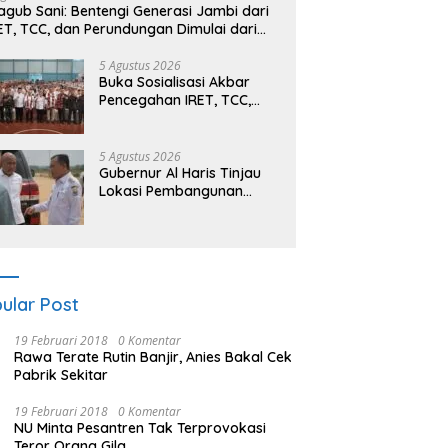
gub Sani: Bentengi Generasi Jambi dari
ET, TCC, dan Perundungan Dimulai dari
kolah
5 Agustus 2026
Buka Sosialisasi Akbar
Pencegahan IRET, TCC,
Perundungan, dan Bahaya
Narkoba di Bungo,
Gubernur Al Haris: “Kalau
5 Agustus 2026
anak-anakku bisa jaga
Gubernur Al Haris Tinjau
diri, 60% masa depan
Lokasi Pembangunan
sudah ada di tangan”
Sekolah Rakyat dan
Lokasi Pembangunan BTN
Bungo Green City
ular Post
19 Februari 2018
0 Komentar
Rawa Terate Rutin Banjir, Anies Bakal Cek
Pabrik Sekitar
19 Februari 2018
0 Komentar
NU Minta Pesantren Tak Terprovokasi
Teror Orang Gila