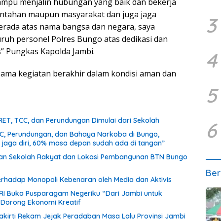
mampu menjalin hubungan yang baik dan bekerja
rintahan maupun masyarakat dan juga jaga
3
berada atas nama bangsa dan negara, saya
ruh personel Polres Bungo atas dedikasi dan
” Pungkas Kapolda Jambi.
4
rsama kegiatan berakhir dalam kondisi aman dan
5
RET, TCC, dan Perundungan Dimulai dari Sekolah
6
CC, Perundungan, dan Bahaya Narkoba di Bungo,
a jaga diri, 60% masa depan sudah ada di tangan”
unan Sekolah Rakyat dan Lokasi Pembangunan BTN Bungo
Ber
terhadap Monopoli Kebenaran oleh Media dan Aktivis
 RI Buka Pusparagam Negeriku “Dari Jambi untuk
n Dorong Ekonomi Kreatif
akirti Rekam Jejak Peradaban Masa Lalu Provinsi Jambi