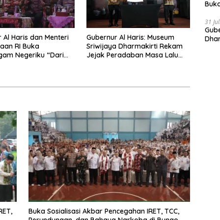
Buka
Indo
Doro
31 Ju
Gube
 Al Haris dan Menteri
Gubernur Al Haris: Museum
Dhar
aan RI Buka
Sriwijaya Dharmakirti Rekam
Prov
gam Negeriku “Dari
Jejak Peradaban Masa Lalu
tuk Indonesia”,
Provinsi Jambi Secara Utuh
Pelestarian Budaya
ng Ekonomi Kreatif
RET,
Buka Sosialisasi Akbar Pencegahan IRET, TCC,
Perundungan, dan Bahaya Narkoba di Bungo,