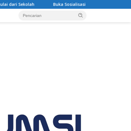
Buka Sosialisasi Akbar Pencegahan IRET, TCC, Perundungan, da