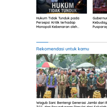
Hukum Tidak Tunduk pada
Gubernur
Persepsi: Kritik terhadap
Kebuday
Monopoli Kebenaran oleh
Puspara
Media dan Aktivis
Jambi un
Perkuat 
dan Doro
Rekomendasi untuk kamu
Wagub Sani: Bentengi Generasi Jambi dari I
TCC, dan Perundungan Dimulai dari Sekolah