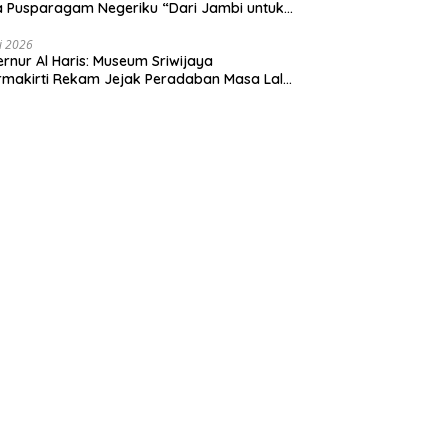
 Pusparagam Negeriku “Dari Jambi untuk
nesia”, Perkuat Pelestarian Budaya dan
ng Ekonomi Kreatif
li 2026
rnur Al Haris: Museum Sriwijaya
makirti Rekam Jejak Peradaban Masa Lalu
insi Jambi Secara Utuh