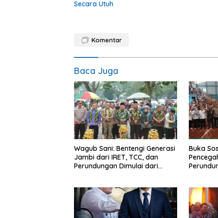
Secara Utuh
Komentar
Baca Juga
Wagub Sani: Bentengi Generasi
Buka Sos
Jambi dari IRET, TCC, dan
Pencegah
Perundungan Dimulai dari
Perundu
Sekolah
Narkoba 
Haris: “
bisa jag
depan su