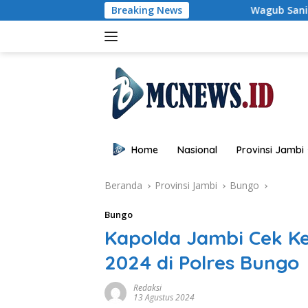
Langsung
Breaking News
Wagub Sani: Bentengi Generasi Jambi 
ke
konten
Home
Nasional
Provinsi Jambi
Beranda
Provinsi Jambi
Bungo
Bungo
Kapolda Jambi Cek K
2024 di Polres Bungo
Redaksi
13 Agustus 2024