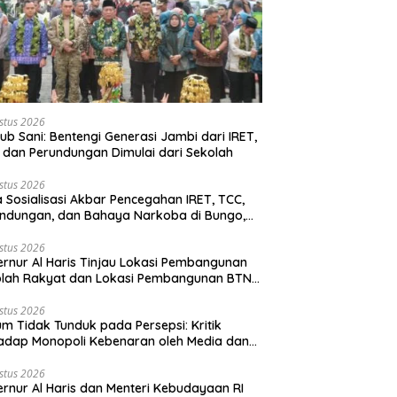
stus 2026
b Sani: Bentengi Generasi Jambi dari IRET,
 dan Perundungan Dimulai dari Sekolah
stus 2026
 Sosialisasi Akbar Pencegahan IRET, TCC,
ndungan, dan Bahaya Narkoba di Bungo,
rnur Al Haris: “Kalau anak-anakku bisa
 diri, 60% masa depan sudah ada di
stus 2026
rnur Al Haris Tinjau Lokasi Pembangunan
gan”
olah Rakyat dan Lokasi Pembangunan BTN
o Green City
stus 2026
m Tidak Tunduk pada Persepsi: Kritik
adap Monopoli Kebenaran oleh Media dan
vis
stus 2026
rnur Al Haris dan Menteri Kebudayaan RI