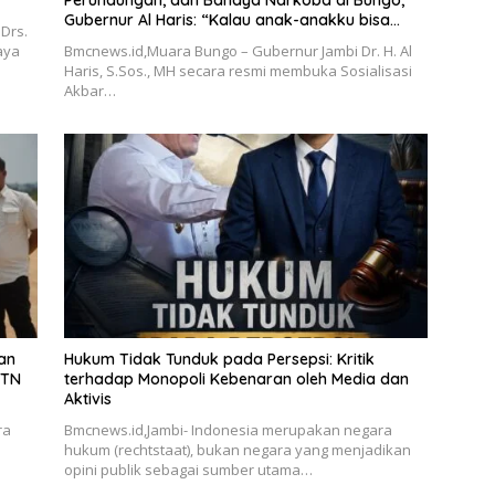
Gubernur Al Haris: “Kalau anak-anakku bisa
Drs.
jaga diri, 60% masa depan sudah ada di
aya
Bmcnews.id,Muara Bungo – Gubernur Jambi Dr. H. Al
tangan”
Haris, S.Sos., MH secara resmi membuka Sosialisasi
Akbar…
an
Hukum Tidak Tunduk pada Persepsi: Kritik
BTN
terhadap Monopoli Kebenaran oleh Media dan
Aktivis
ra
Bmcnews.id,Jambi- Indonesia merupakan negara
hukum (rechtstaat), bukan negara yang menjadikan
opini publik sebagai sumber utama…