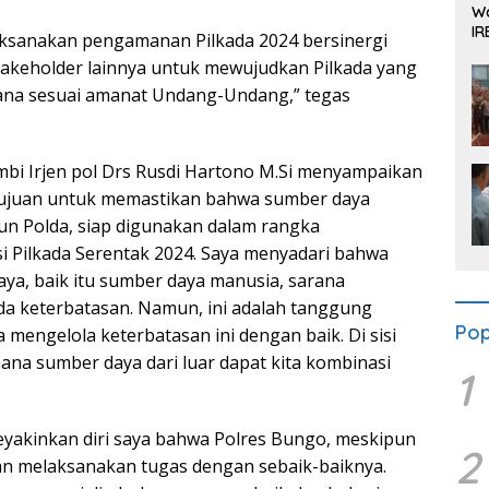
Wa
IR
aksanakan pengamanan Pilkada 2024 bersinergi
Se
akeholder lainnya untuk mewujudkan Pilkada yang
ksana sesuai amanat Undang-Undang,” tegas
mbi Irjen pol Drs Rusdi Hartono M.Si menyampaikan
tujuan untuk memastikan bahwa sumber daya
pun Polda, siap digunakan dalam rangka
 Pilkada Serentak 2024. Saya menyadari bahwa
aya, baik itu sumber daya manusia, sarana
da keterbatasan. Namun, ini adalah tanggung
Pop
 mengelola keterbatasan ini dengan baik. Di sisi
mana sumber daya dari luar dapat kita kombinasi
1
eyakinkan diri saya bahwa Polres Bungo, meskipun
2
an melaksanakan tugas dengan sebaik-baiknya.