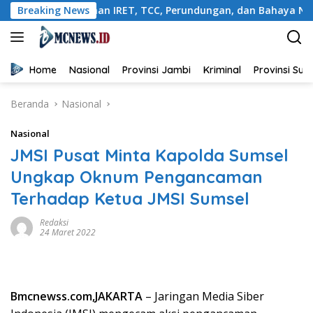
Langsung
encegahan IRET, TCC, Perundungan, dan Bahaya Narkoba di Bungo
Breaking News
ke
konten
Home
Nasional
Provinsi Jambi
Kriminal
Provinsi Su
Beranda
Nasional
Nasional
JMSI Pusat Minta Kapolda Sumsel
Ungkap Oknum Pengancaman
Terhadap Ketua JMSI Sumsel
Redaksi
24 Maret 2022
Bmcnewss.com,JAKARTA
– Jaringan Media Siber