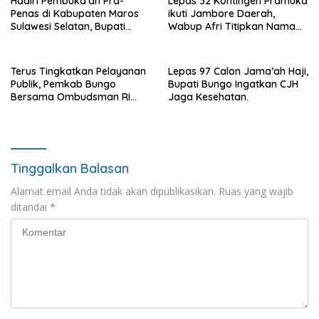
Hadiri Pembuka’an Pra-
Lepas 32 Kontingen Pramuka
Penas di Kabupaten Maros
ikuti Jambore Daerah,
Sulawesi Selatan, Bupati
Wabup Afri Titipkan Nama
Mashuri Promosi Beras Asal
Baik Bungo
Bungo
Terus Tingkatkan Pelayanan
Lepas 97 Calon Jama’ah Haji,
Publik, Pemkab Bungo
Bupati Bungo Ingatkan CJH
Bersama Ombudsman RI
Jaga Kesehatan.
Gelar Diskusi
Tinggalkan Balasan
Alamat email Anda tidak akan dipublikasikan.
Ruas yang wajib
ditandai
*