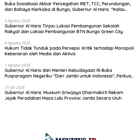
Buka Sosialisasi Akbar Pencegahan IRET, TCC, Perundungan,
dan Bahaya Narkoba di Bungo, Gubernur Al Haris: “Kalau
anak-anakku bisa jaga diri, 60% masa depan sudah ada di
tangan”
5 Agustus 2026
Gubernur Al Haris Tinjau Lokasi Pembangunan Sekolah
Rakyat dan Lokasi Pembangunan BTN Bungo Green City
4 Agustus 2026
Hukum Tidak Tunduk pada Persepsi: Kritik terhadap Monopoli
Kebenaran oleh Media dan Aktivis
1 Agustus 2026
Gubernur Al Haris dan Menteri Kebudayaan RI Buka
Pusparagam Negeriku “Dari Jambi untuk Indonesia”, Perkuat
Pelestarian Budaya dan Dorong Ekonomi Kreatif
31 Juli 2026
Gubernur Al Haris: Museum Sriwijaya Dharmakirti Rekam
Jejak Peradaban Masa Lalu Provinsi Jambi Secara Utuh