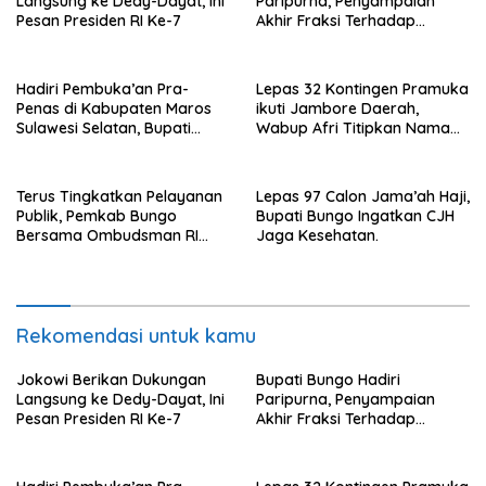
Langsung ke Dedy-Dayat, Ini
Paripurna, Penyampaian
Pesan Presiden RI Ke-7
Akhir Fraksi Terhadap
Ranperda
Pertanggungjawaban APBD
2022.
Hadiri Pembuka’an Pra-
Lepas 32 Kontingen Pramuka
Penas di Kabupaten Maros
ikuti Jambore Daerah,
Sulawesi Selatan, Bupati
Wabup Afri Titipkan Nama
Mashuri Promosi Beras Asal
Baik Bungo
Bungo
Terus Tingkatkan Pelayanan
Lepas 97 Calon Jama’ah Haji,
Publik, Pemkab Bungo
Bupati Bungo Ingatkan CJH
Bersama Ombudsman RI
Jaga Kesehatan.
Gelar Diskusi
Rekomendasi untuk kamu
Jokowi Berikan Dukungan
Bupati Bungo Hadiri
Langsung ke Dedy-Dayat, Ini
Paripurna, Penyampaian
Pesan Presiden RI Ke-7
Akhir Fraksi Terhadap
Ranperda
Pertanggungjawaban APBD
2022.