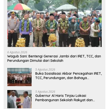
6 Agustus 2026
Wagub Sani: Bentengi Generasi Jambi dari IRET, TCC, dan
Perundungan Dimulai dari Sekolah
5 Agustus 2026
Buka Sosialisasi Akbar Pencegahan IRET,
TCC, Perundungan, dan Bahaya
Narkoba di Bungo, Gubernur Al Haris:
“Kalau anak-anakku bisa jaga diri, 60%
masa depan sudah ada di tangan”
5 Agustus 2026
Gubernur Al Haris Tinjau Lokasi
Pembangunan Sekolah Rakyat dan
Lokasi Pembangunan BTN Bungo Green
City