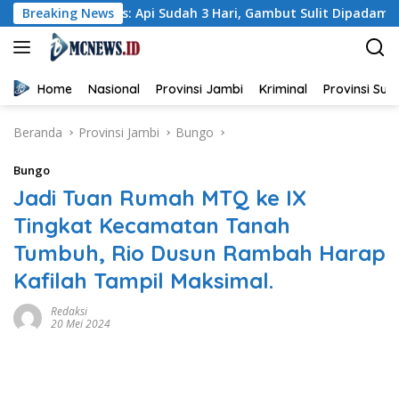
Langsung
l Haris: Api Sudah 3 Hari, Gambut Sulit Dipadamkan
Breaking News
Wa
ke
konten
Home
Nasional
Provinsi Jambi
Kriminal
Provinsi Su
Beranda
Provinsi Jambi
Bungo
Bungo
Jadi Tuan Rumah MTQ ke IX
Tingkat Kecamatan Tanah
Tumbuh, Rio Dusun Rambah Harap
Kafilah Tampil Maksimal.
Redaksi
20 Mei 2024