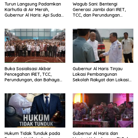
Turun Langsung Padamkan
Wagub Sani: Bentengi
Karhutla di Air Merah,
Generasi Jambi dari IRET,
Gubernur Al Haris: Api Sudah
TCC, dan Perundungan
3 Hari, Gambut Sulit
Dimulai dari Sekolah
Dipadamkan
Buka Sosialisasi Akbar
Gubernur Al Haris Tinjau
Pencegahan IRET, TCC,
Lokasi Pembangunan
Perundungan, dan Bahaya
Sekolah Rakyat dan Lokasi
Narkoba di Bungo, Gubernur
Pembangunan BTN Bungo
Al Haris: “Kalau anak-anakku
Green City
bisa jaga diri, 60% masa
depan sudah ada di tangan”
Hukum Tidak Tunduk pada
Gubernur Al Haris dan