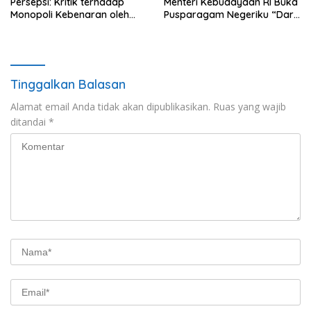
Persepsi: Kritik terhadap
Menteri Kebudayaan RI Buka
Monopoli Kebenaran oleh
Pusparagam Negeriku “Dari
Media dan Aktivis
Jambi untuk Indonesia”,
Perkuat Pelestarian Budaya
dan Dorong Ekonomi Kreatif
Tinggalkan Balasan
Alamat email Anda tidak akan dipublikasikan.
Ruas yang wajib
ditandai
*