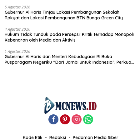
anak-anakku bisa jaga diri, 60% masa depan sudah ada di
tangan”
5 Agustus 2026
Gubernur Al Haris Tinjau Lokasi Pembangunan Sekolah
Rakyat dan Lokasi Pembangunan BTN Bungo Green City
4 Agustus 2026
Hukum Tidak Tunduk pada Persepsi: Kritik terhadap Monopoli
Kebenaran oleh Media dan Aktivis
1 Agustus 2026
Gubernur Al Haris dan Menteri Kebudayaan RI Buka
Pusparagam Negeriku “Dari Jambi untuk Indonesia”, Perkuat
Pelestarian Budaya dan Dorong Ekonomi Kreatif
Kode Etik
Redaksi
Pedoman Media Siber