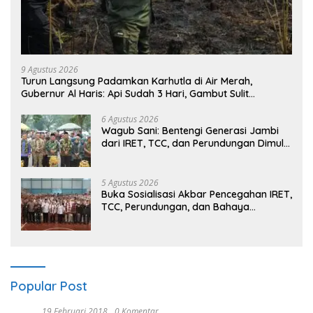
9 Agustus 2026
Turun Langsung Padamkan Karhutla di Air Merah,
Gubernur Al Haris: Api Sudah 3 Hari, Gambut Sulit
Dipadamkan
6 Agustus 2026
Wagub Sani: Bentengi Generasi Jambi
dari IRET, TCC, dan Perundungan Dimulai
dari Sekolah
5 Agustus 2026
Buka Sosialisasi Akbar Pencegahan IRET,
TCC, Perundungan, dan Bahaya
Narkoba di Bungo, Gubernur Al Haris:
“Kalau anak-anakku bisa jaga diri, 60%
masa depan sudah ada di tangan”
Popular Post
19 Februari 2018
0 Komentar