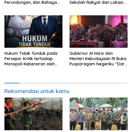
Perundungan, dan Bahaya
Sekolah Rakyat dan Lokasi
Narkoba di Bungo, Gubernur
Pembangunan BTN Bungo
Al Haris: “Kalau anak-anakku
Green City
bisa jaga diri, 60% masa
depan sudah ada di tangan”
Hukum Tidak Tunduk pada
Gubernur Al Haris dan
Persepsi: Kritik terhadap
Menteri Kebudayaan RI Buka
Monopoli Kebenaran oleh
Pusparagam Negeriku “Dari
Media dan Aktivis
Jambi untuk Indonesia”,
Perkuat Pelestarian Budaya
dan Dorong Ekonomi Kreatif
Rekomendasi untuk kamu