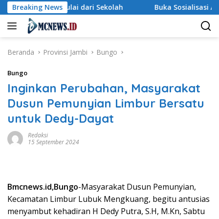
Langsung
Dimulai dari Sekolah
Breaking News
Buka Sosialisasi Akbar Pencegaha
ke
konten
Beranda
Provinsi Jambi
Bungo
Bungo
Inginkan Perubahan, Masyarakat
Dusun Pemunyian Limbur Bersatu
untuk Dedy-Dayat
Redaksi
15 September 2024
Bmcnews.id,Bungo
-Masyarakat Dusun Pemunyian,
Kecamatan Limbur Lubuk Mengkuang, begitu antusias
menyambut kehadiran H Dedy Putra, S.H, M.Kn, Sabtu