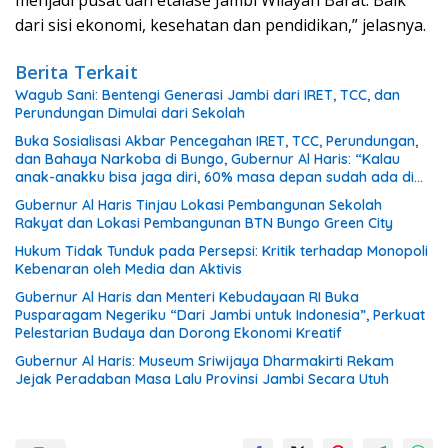
menjadi pusat dan etalase Jambi Wilayah Barat. Baik
dari sisi ekonomi, kesehatan dan pendidikan,” jelasnya.
Berita Terkait
Wagub Sani: Bentengi Generasi Jambi dari IRET, TCC, dan
Perundungan Dimulai dari Sekolah
Buka Sosialisasi Akbar Pencegahan IRET, TCC, Perundungan,
dan Bahaya Narkoba di Bungo, Gubernur Al Haris: “Kalau
anak-anakku bisa jaga diri, 60% masa depan sudah ada di
tangan”
Gubernur Al Haris Tinjau Lokasi Pembangunan Sekolah
Rakyat dan Lokasi Pembangunan BTN Bungo Green City
Hukum Tidak Tunduk pada Persepsi: Kritik terhadap Monopoli
Kebenaran oleh Media dan Aktivis
Gubernur Al Haris dan Menteri Kebudayaan RI Buka
Pusparagam Negeriku “Dari Jambi untuk Indonesia”, Perkuat
Pelestarian Budaya dan Dorong Ekonomi Kreatif
Gubernur Al Haris: Museum Sriwijaya Dharmakirti Rekam
Jejak Peradaban Masa Lalu Provinsi Jambi Secara Utuh