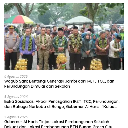
6 Agustus 2026
Wagub Sani: Bentengi Generasi Jambi dari IRET, TCC, dan
Perundungan Dimulai dari Sekolah
5 Agustus 2026
Buka Sosialisasi Akbar Pencegahan IRET, TCC, Perundungan,
dan Bahaya Narkoba di Bungo, Gubernur Al Haris: “Kalau
anak-anakku bisa jaga diri, 60% masa depan sudah ada di
tangan”
5 Agustus 2026
Gubernur Al Haris Tinjau Lokasi Pembangunan Sekolah
Rakyat dan Lokasi Pembangunan BTN Bungo Green City