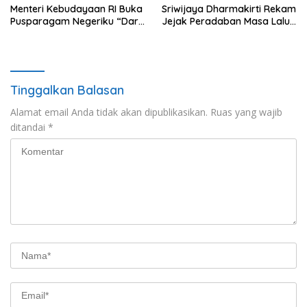
Menteri Kebudayaan RI Buka
Sriwijaya Dharmakirti Rekam
Pusparagam Negeriku “Dari
Jejak Peradaban Masa Lalu
Jambi untuk Indonesia”,
Provinsi Jambi Secara Utuh
Perkuat Pelestarian Budaya
dan Dorong Ekonomi Kreatif
Tinggalkan Balasan
Alamat email Anda tidak akan dipublikasikan.
Ruas yang wajib
ditandai
*