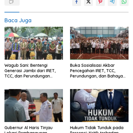
Baca Juga
Wagub Sani: Bentengi
Buka Sosialisasi Akbar
Generasi Jambi dari IRET,
Pencegahan IRET, TCC,
TCC, dan Perundungan
Perundungan, dan Bahaya
Dimulai dari Sekolah
Narkoba di Bungo, Gubernur
Al Haris: “Kalau anak-anakku
bisa jaga diri, 60% masa
depan sudah ada di tangan”
Gubernur Al Haris Tinjau
Hukum Tidak Tunduk pada
Lokasi Pembangunan
Persepsi: Kritik terhadap