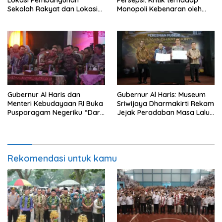
Sekolah Rakyat dan Lokasi
Monopoli Kebenaran oleh
Pembangunan BTN Bungo
Media dan Aktivis
Green City
Gubernur Al Haris dan
Gubernur Al Haris: Museum
Menteri Kebudayaan RI Buka
Sriwijaya Dharmakirti Rekam
Pusparagam Negeriku “Dari
Jejak Peradaban Masa Lalu
Jambi untuk Indonesia”,
Provinsi Jambi Secara Utuh
Perkuat Pelestarian Budaya
dan Dorong Ekonomi Kreatif
Rekomendasi untuk kamu