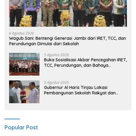
6 Agustus 2026
Wagub Sani: Bentengi Generasi Jambi dari IRET, TCC, dan
Perundungan Dimulai dari Sekolah
5 Agustus 2026
Buka Sosialisasi Akbar Pencegahan IRET,
TCC, Perundungan, dan Bahaya
Narkoba di Bungo, Gubernur Al Haris:
“Kalau anak-anakku bisa jaga diri, 60%
masa depan sudah ada di tangan”
5 Agustus 2026
Gubernur Al Haris Tinjau Lokasi
Pembangunan Sekolah Rakyat dan
Lokasi Pembangunan BTN Bungo Green
City
Popular Post