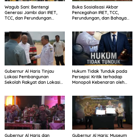
Wagub Sani: Bentengi
Buka Sosialisasi Akbar
Generasi Jambi dari IRET,
Pencegahan IRET, TCC,
TCC, dan Perundungan
Perundungan, dan Bahaya
Dimulai dari Sekolah
Narkoba di Bungo, Gubernur
Al Haris: “Kalau anak-anakku
bisa jaga diri, 60% masa
depan sudah ada di tangan”
Gubernur Al Haris Tinjau
Hukum Tidak Tunduk pada
Lokasi Pembangunan
Persepsi: Kritik terhadap
Sekolah Rakyat dan Lokasi
Monopoli Kebenaran oleh
Pembangunan BTN Bungo
Media dan Aktivis
Green City
Gubernur Al Haris dan
Gubernur Al Haris: Museum