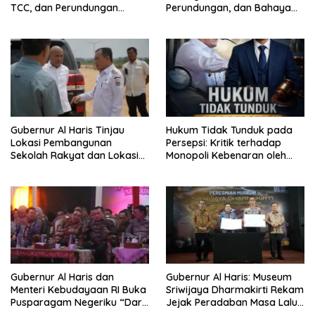
TCC, dan Perundungan
Perundungan, dan Bahaya
Dimulai dari Sekolah
Narkoba di Bungo, Gubernur
Al Haris: “Kalau anak-anakku
bisa jaga diri, 60% masa
depan sudah ada di tangan”
Gubernur Al Haris Tinjau
Hukum Tidak Tunduk pada
Lokasi Pembangunan
Persepsi: Kritik terhadap
Sekolah Rakyat dan Lokasi
Monopoli Kebenaran oleh
Pembangunan BTN Bungo
Media dan Aktivis
Green City
Gubernur Al Haris dan
Gubernur Al Haris: Museum
Menteri Kebudayaan RI Buka
Sriwijaya Dharmakirti Rekam
Pusparagam Negeriku “Dari
Jejak Peradaban Masa Lalu