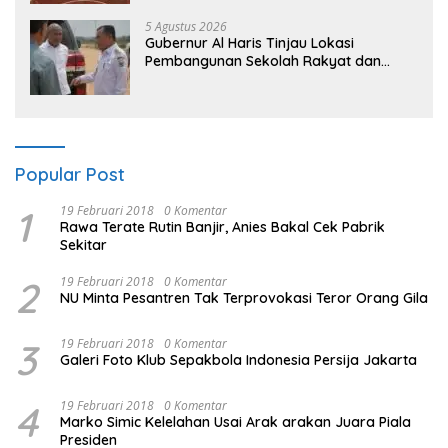
“Kalau anak-anakku bisa jaga diri, 60%
masa depan sudah ada di tangan”
5 Agustus 2026
Gubernur Al Haris Tinjau Lokasi
Pembangunan Sekolah Rakyat dan
Lokasi Pembangunan BTN Bungo Green
City
Popular Post
1
19 Februari 2018
0 Komentar
Rawa Terate Rutin Banjir, Anies Bakal Cek Pabrik
Sekitar
2
19 Februari 2018
0 Komentar
NU Minta Pesantren Tak Terprovokasi Teror Orang Gila
3
19 Februari 2018
0 Komentar
Galeri Foto Klub Sepakbola Indonesia Persija Jakarta
4
19 Februari 2018
0 Komentar
Marko Simic Kelelahan Usai Arak arakan Juara Piala
Presiden