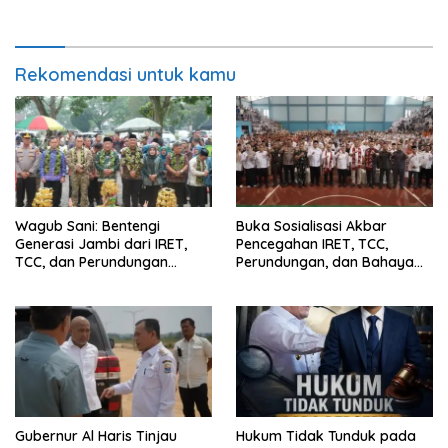
Jambi untuk Indonesia”,
Provinsi Jambi Secara Utuh
Perkuat Pelestarian Budaya
dan Dorong Ekonomi Kreatif
Rekomendasi untuk kamu
Wagub Sani: Bentengi
Buka Sosialisasi Akbar
Generasi Jambi dari IRET,
Pencegahan IRET, TCC,
TCC, dan Perundungan
Perundungan, dan Bahaya
Dimulai dari Sekolah
Narkoba di Bungo, Gubernur
Al Haris: “Kalau anak-anakku
bisa jaga diri, 60% masa
depan sudah ada di tangan”
Gubernur Al Haris Tinjau
Hukum Tidak Tunduk pada