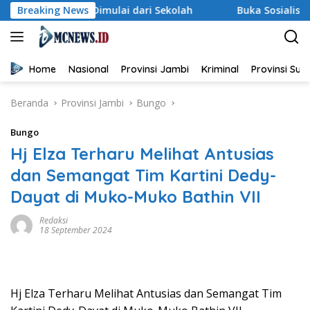
Langsung
an Dimulai dari Sekolah
Breaking News
Buka Sosialisasi Akbar Penceg
ke
konten
Home
Nasional
Provinsi Jambi
Kriminal
Provinsi Su
Beranda
Provinsi Jambi
Bungo
Bungo
Hj Elza Terharu Melihat Antusias
dan Semangat Tim Kartini Dedy-
Dayat di Muko-Muko Bathin VII
Redaksi
18 September 2024
Hj Elza Terharu Melihat Antusias dan Semangat Tim