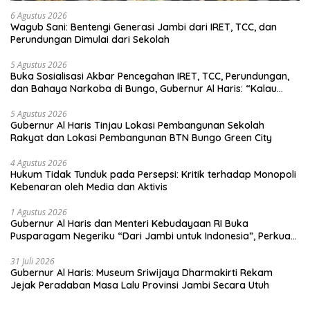
6 Agustus 2026
Wagub Sani: Bentengi Generasi Jambi dari IRET, TCC, dan
Perundungan Dimulai dari Sekolah
5 Agustus 2026
Buka Sosialisasi Akbar Pencegahan IRET, TCC, Perundungan,
dan Bahaya Narkoba di Bungo, Gubernur Al Haris: “Kalau
anak-anakku bisa jaga diri, 60% masa depan sudah ada di
tangan”
5 Agustus 2026
Gubernur Al Haris Tinjau Lokasi Pembangunan Sekolah
Rakyat dan Lokasi Pembangunan BTN Bungo Green City
4 Agustus 2026
Hukum Tidak Tunduk pada Persepsi: Kritik terhadap Monopoli
Kebenaran oleh Media dan Aktivis
1 Agustus 2026
Gubernur Al Haris dan Menteri Kebudayaan RI Buka
Pusparagam Negeriku “Dari Jambi untuk Indonesia”, Perkuat
Pelestarian Budaya dan Dorong Ekonomi Kreatif
31 Juli 2026
Gubernur Al Haris: Museum Sriwijaya Dharmakirti Rekam
Jejak Peradaban Masa Lalu Provinsi Jambi Secara Utuh