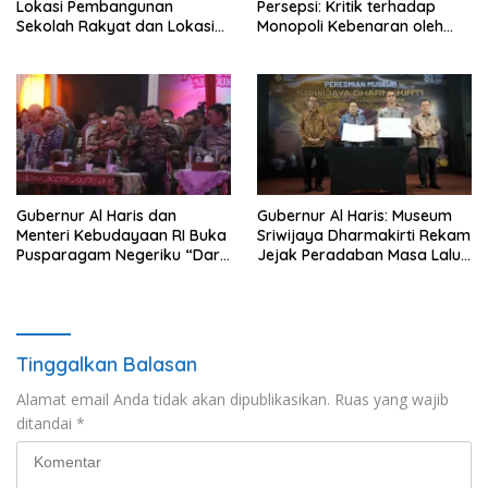
Lokasi Pembangunan
Persepsi: Kritik terhadap
Sekolah Rakyat dan Lokasi
Monopoli Kebenaran oleh
Pembangunan BTN Bungo
Media dan Aktivis
Green City
Gubernur Al Haris dan
Gubernur Al Haris: Museum
Menteri Kebudayaan RI Buka
Sriwijaya Dharmakirti Rekam
Pusparagam Negeriku “Dari
Jejak Peradaban Masa Lalu
Jambi untuk Indonesia”,
Provinsi Jambi Secara Utuh
Perkuat Pelestarian Budaya
dan Dorong Ekonomi Kreatif
Tinggalkan Balasan
Alamat email Anda tidak akan dipublikasikan.
Ruas yang wajib
ditandai
*