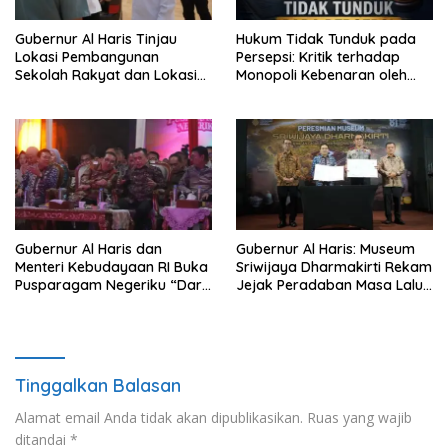
Gubernur Al Haris Tinjau
Hukum Tidak Tunduk pada
Lokasi Pembangunan
Persepsi: Kritik terhadap
Sekolah Rakyat dan Lokasi
Monopoli Kebenaran oleh
Pembangunan BTN Bungo
Media dan Aktivis
Green City
Gubernur Al Haris dan
Gubernur Al Haris: Museum
Menteri Kebudayaan RI Buka
Sriwijaya Dharmakirti Rekam
Pusparagam Negeriku “Dari
Jejak Peradaban Masa Lalu
Jambi untuk Indonesia”,
Provinsi Jambi Secara Utuh
Perkuat Pelestarian Budaya
dan Dorong Ekonomi Kreatif
Tinggalkan Balasan
Alamat email Anda tidak akan dipublikasikan.
Ruas yang wajib
ditandai
*