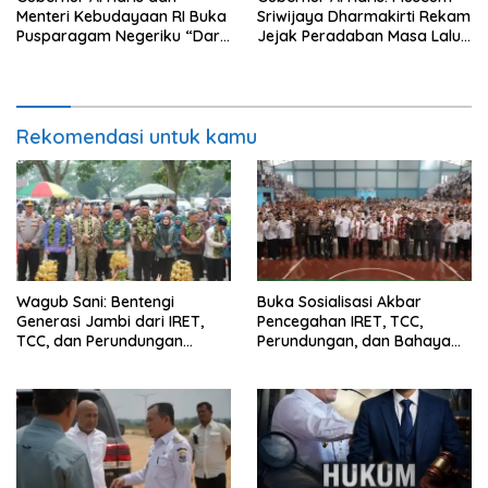
Menteri Kebudayaan RI Buka
Sriwijaya Dharmakirti Rekam
Pusparagam Negeriku “Dari
Jejak Peradaban Masa Lalu
Jambi untuk Indonesia”,
Provinsi Jambi Secara Utuh
Perkuat Pelestarian Budaya
dan Dorong Ekonomi Kreatif
Rekomendasi untuk kamu
Wagub Sani: Bentengi
Buka Sosialisasi Akbar
Generasi Jambi dari IRET,
Pencegahan IRET, TCC,
TCC, dan Perundungan
Perundungan, dan Bahaya
Dimulai dari Sekolah
Narkoba di Bungo, Gubernur
Al Haris: “Kalau anak-anakku
bisa jaga diri, 60% masa
depan sudah ada di tangan”