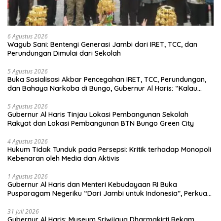
6 Agustus 2026
Wagub Sani: Bentengi Generasi Jambi dari IRET, TCC, dan
Perundungan Dimulai dari Sekolah
5 Agustus 2026
Buka Sosialisasi Akbar Pencegahan IRET, TCC, Perundungan,
dan Bahaya Narkoba di Bungo, Gubernur Al Haris: “Kalau
anak-anakku bisa jaga diri, 60% masa depan sudah ada di
tangan”
5 Agustus 2026
Gubernur Al Haris Tinjau Lokasi Pembangunan Sekolah
Rakyat dan Lokasi Pembangunan BTN Bungo Green City
4 Agustus 2026
Hukum Tidak Tunduk pada Persepsi: Kritik terhadap Monopoli
Kebenaran oleh Media dan Aktivis
1 Agustus 2026
Gubernur Al Haris dan Menteri Kebudayaan RI Buka
Pusparagam Negeriku “Dari Jambi untuk Indonesia”, Perkuat
Pelestarian Budaya dan Dorong Ekonomi Kreatif
31 Juli 2026
Gubernur Al Haris: Museum Sriwijaya Dharmakirti Rekam