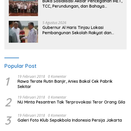
Buka Sosialisasi Akbar Pencegahan IRET,
TCC, Perundungan, dan Bahaya
Narkoba di Bungo, Gubernur Al Haris:
“Kalau anak-anakku bisa jaga diri, 60%
masa depan sudah ada di tangan”
5 Agustus 2026
Gubernur Al Haris Tinjau Lokasi
Pembangunan Sekolah Rakyat dan
Lokasi Pembangunan BTN Bungo Green
City
Popular Post
1
19 Februari 2018
0 Komentar
Rawa Terate Rutin Banjir, Anies Bakal Cek Pabrik
Sekitar
2
19 Februari 2018
0 Komentar
NU Minta Pesantren Tak Terprovokasi Teror Orang Gila
3
19 Februari 2018
0 Komentar
Galeri Foto Klub Sepakbola Indonesia Persija Jakarta