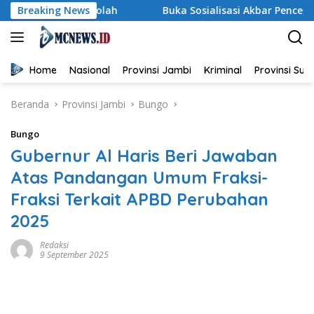
Langsung
lah
Breaking News
Buka Sosialisasi Akbar Pencegahan IRET, TCC, Peru
ke
konten
Home
Nasional
Provinsi Jambi
Kriminal
Provinsi Su
Beranda
Provinsi Jambi
Bungo
Bungo
Gubernur Al Haris Beri Jawaban
Atas Pandangan Umum Fraksi-
Fraksi Terkait APBD Perubahan
2025
Redaksi
9 September 2025