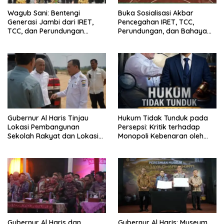
Wagub Sani: Bentengi
Buka Sosialisasi Akbar
Generasi Jambi dari IRET,
Pencegahan IRET, TCC,
TCC, dan Perundungan
Perundungan, dan Bahaya
Dimulai dari Sekolah
Narkoba di Bungo, Gubernur
Al Haris: “Kalau anak-anakku
bisa jaga diri, 60% masa
depan sudah ada di tangan”
Gubernur Al Haris Tinjau
Hukum Tidak Tunduk pada
Lokasi Pembangunan
Persepsi: Kritik terhadap
Sekolah Rakyat dan Lokasi
Monopoli Kebenaran oleh
Pembangunan BTN Bungo
Media dan Aktivis
Green City
Gubernur Al Haris dan
Gubernur Al Haris: Museum