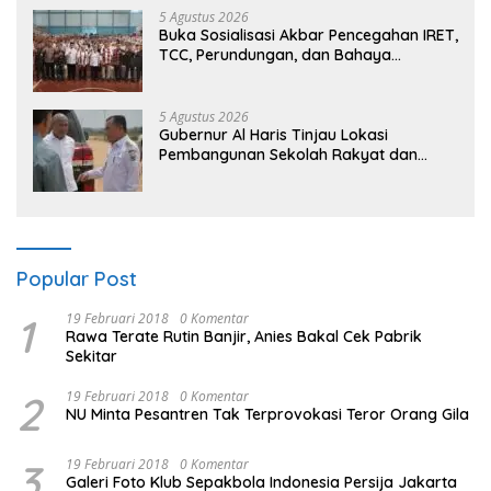
5 Agustus 2026
Buka Sosialisasi Akbar Pencegahan IRET,
TCC, Perundungan, dan Bahaya
Narkoba di Bungo, Gubernur Al Haris:
“Kalau anak-anakku bisa jaga diri, 60%
masa depan sudah ada di tangan”
5 Agustus 2026
Gubernur Al Haris Tinjau Lokasi
Pembangunan Sekolah Rakyat dan
Lokasi Pembangunan BTN Bungo Green
City
Popular Post
1
19 Februari 2018
0 Komentar
Rawa Terate Rutin Banjir, Anies Bakal Cek Pabrik
Sekitar
2
19 Februari 2018
0 Komentar
NU Minta Pesantren Tak Terprovokasi Teror Orang Gila
3
19 Februari 2018
0 Komentar
Galeri Foto Klub Sepakbola Indonesia Persija Jakarta