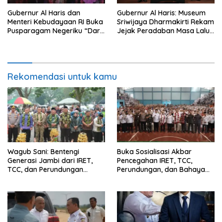
Gubernur Al Haris dan
Gubernur Al Haris: Museum
Menteri Kebudayaan RI Buka
Sriwijaya Dharmakirti Rekam
Pusparagam Negeriku “Dari
Jejak Peradaban Masa Lalu
Jambi untuk Indonesia”,
Provinsi Jambi Secara Utuh
Perkuat Pelestarian Budaya
dan Dorong Ekonomi Kreatif
Rekomendasi untuk kamu
Wagub Sani: Bentengi
Buka Sosialisasi Akbar
Generasi Jambi dari IRET,
Pencegahan IRET, TCC,
TCC, dan Perundungan
Perundungan, dan Bahaya
Dimulai dari Sekolah
Narkoba di Bungo, Gubernur
Al Haris: “Kalau anak-anakku
bisa jaga diri, 60% masa
depan sudah ada di tangan”