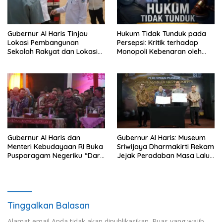
Gubernur Al Haris Tinjau
Hukum Tidak Tunduk pada
Lokasi Pembangunan
Persepsi: Kritik terhadap
Sekolah Rakyat dan Lokasi
Monopoli Kebenaran oleh
Pembangunan BTN Bungo
Media dan Aktivis
Green City
Gubernur Al Haris dan
Gubernur Al Haris: Museum
Menteri Kebudayaan RI Buka
Sriwijaya Dharmakirti Rekam
Pusparagam Negeriku “Dari
Jejak Peradaban Masa Lalu
Jambi untuk Indonesia”,
Provinsi Jambi Secara Utuh
Perkuat Pelestarian Budaya
dan Dorong Ekonomi Kreatif
Tinggalkan Balasan
Alamat email Anda tidak akan dipublikasikan.
Ruas yang wajib