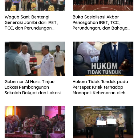
Wagub Sani: Bentengi
Buka Sosialisasi Akbar
Generasi Jambi dari IRET,
Pencegahan IRET, TCC,
TCC, dan Perundungan
Perundungan, dan Bahaya
Dimulai dari Sekolah
Narkoba di Bungo, Gubernur
Al Haris: “Kalau anak-anakku
bisa jaga diri, 60% masa
depan sudah ada di tangan”
Gubernur Al Haris Tinjau
Hukum Tidak Tunduk pada
Lokasi Pembangunan
Persepsi: Kritik terhadap
Sekolah Rakyat dan Lokasi
Monopoli Kebenaran oleh
Pembangunan BTN Bungo
Media dan Aktivis
Green City