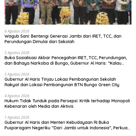
6 Agustus 2026
Wagub Sani: Bentengi Generasi Jambi dari IRET, TCC, dan
Perundungan Dimulai dari Sekolah
5 Agustus 2026
Buka Sosialisasi Akbar Pencegahan IRET, TCC, Perundungan,
dan Bahaya Narkoba di Bungo, Gubernur Al Haris: “Kalau
anak-anakku bisa jaga diri, 60% masa depan sudah ada di
tangan”
5 Agustus 2026
Gubernur Al Haris Tinjau Lokasi Pembangunan Sekolah
Rakyat dan Lokasi Pembangunan BTN Bungo Green City
4 Agustus 2026
Hukum Tidak Tunduk pada Persepsi: Kritik terhadap Monopoli
Kebenaran oleh Media dan Aktivis
1 Agustus 2026
Gubernur Al Haris dan Menteri Kebudayaan RI Buka
Pusparagam Negeriku “Dari Jambi untuk Indonesia”, Perkuat
Pelestarian Budaya dan Dorong Ekonomi Kreatif