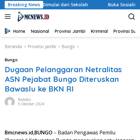
Langsung
ngan Dimulai dari Sekolah
Breaking News
Buka Sosialisasi Akbar Penc
ke
konten
Home
Nasional
Provinsi Jambi
Kriminal
Provinsi Su
Beranda
Provinsi Jambi
Bungo
Bungo
Dugaan Pelanggaran Netralitas
ASN Pejabat Bungo Diteruskan
Bawaslu ke BKN RI
Redaksi
5 Oktober 2024
Bmcnews.id,BUNGO
– Badan Pengawas Pemilu